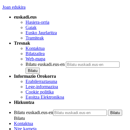
Joan edukira
euskadi.eus
Hasiera-orria
Gaiak
Eusko Jaurlaritza
Tramiteak
Tresnak
Kontaktua
Bilatzailea
Web-mapa
Bilatu euskadi.eus-en
Informazio Orokorra
Erabilerraztasuna
Lege-informazioa
Cookie politika
Egoitza Elektronikoa
Hizkuntza
Bilatu euskadi.eus-en
Bilatu
Kontaktua
Nire karpeta