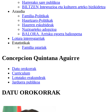
Harrerako sare publikoa
BILTZEN Integrazioa eta kulturen arteko bizikidetza
Araudia
Familia-Politikak
Haurtzaro-Politikak
Haurren eskubideak
Nazioarteko adopzioa
BALORA. Arrisku egoera baliospena
Lotura interesgarriak
Estatistikak
Familia ugariak
Concepcion Quintana Aguirre
Datu orokorrak
Curriculum
Lotutako erakundeak
Jarduera publikoa
DATU OROKORRAK