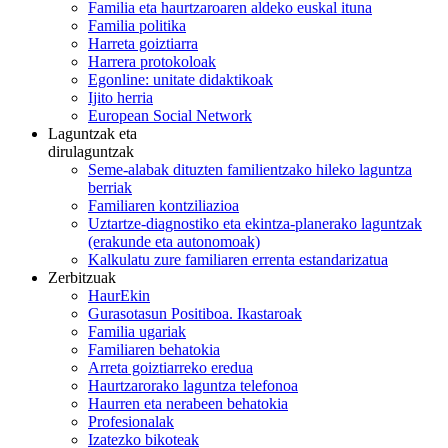
Familia eta haurtzaroaren aldeko euskal ituna
Familia politika
Harreta goiztiarra
Harrera protokoloak
Egonline: unitate didaktikoak
Ijito herria
European Social Network
Laguntzak eta
dirulaguntzak
Seme-alabak dituzten familientzako hileko laguntza
berriak
Familiaren kontziliazioa
Uztartze-diagnostiko eta ekintza-planerako laguntzak
(erakunde eta autonomoak)
Kalkulatu zure familiaren errenta estandarizatua
Zerbitzuak
HaurEkin
Gurasotasun Positiboa. Ikastaroak
Familia ugariak
Familiaren behatokia
Arreta goiztiarreko eredua
Haurtzarorako laguntza telefonoa
Haurren eta nerabeen behatokia
Profesionalak
Izatezko bikoteak