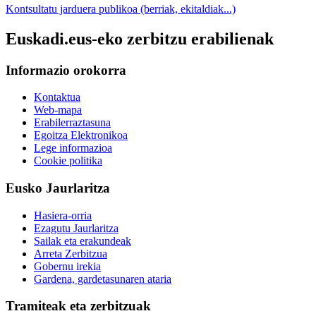
Kontsultatu jarduera publikoa (berriak, ekitaldiak...)
Euskadi.eus-eko zerbitzu erabilienak
Informazio orokorra
Kontaktua
Web-mapa
Erabilerraztasuna
Egoitza Elektronikoa
Lege informazioa
Cookie politika
Eusko Jaurlaritza
Hasiera-orria
Ezagutu Jaurlaritza
Sailak eta erakundeak
Arreta Zerbitzua
Gobernu irekia
Gardena, gardetasunaren ataria
Tramiteak eta zerbitzuak