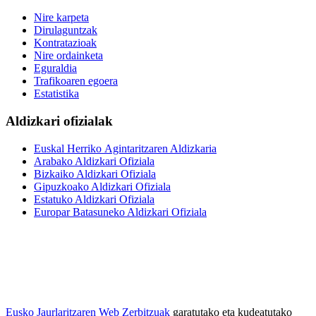
Nire karpeta
Dirulaguntzak
Kontratazioak
Nire ordainketa
Eguraldia
Trafikoaren egoera
Estatistika
Aldizkari ofizialak
Euskal Herriko Agintaritzaren Aldizkaria
Arabako Aldizkari Ofiziala
Bizkaiko Aldizkari Ofiziala
Gipuzkoako Aldizkari Ofiziala
Estatuko Aldizkari Ofiziala
Europar Batasuneko Aldizkari Ofiziala
Eusko Jaurlaritzaren Web Zerbitzuak
garatutako eta kudeatutako