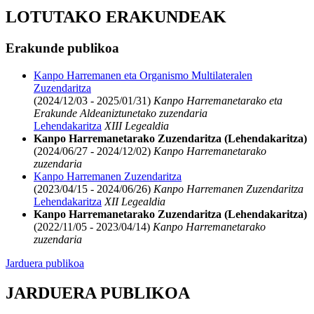
LOTUTAKO ERAKUNDEAK
Erakunde publikoa
Kanpo Harremanen eta Organismo Multilateralen
Zuzendaritza
(2024/12/03 - 2025/01/31)
Kanpo Harremanetarako eta
Erakunde Aldeaniztunetako zuzendaria
Lehendakaritza
XIII Legealdia
Kanpo Harremanetarako Zuzendaritza (Lehendakaritza)
(2024/06/27 - 2024/12/02)
Kanpo Harremanetarako
zuzendaria
Kanpo Harremanen Zuzendaritza
(2023/04/15 - 2024/06/26)
Kanpo Harremanen Zuzendaritza
Lehendakaritza
XII Legealdia
Kanpo Harremanetarako Zuzendaritza (Lehendakaritza)
(2022/11/05 - 2023/04/14)
Kanpo Harremanetarako
zuzendaria
Jarduera publikoa
JARDUERA PUBLIKOA