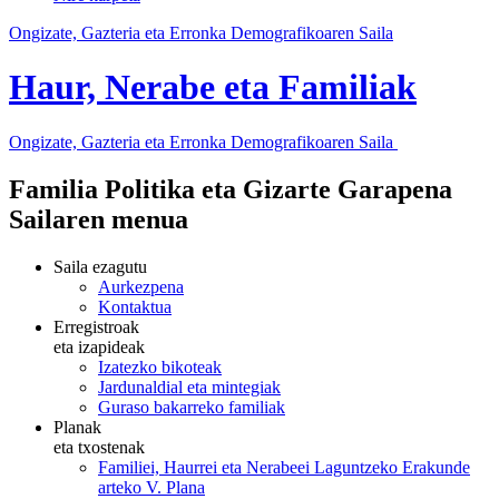
Ongizate, Gazteria eta Erronka Demografikoaren Saila
Haur, Nerabe eta Familiak
Ongizate, Gazteria eta Erronka Demografikoaren Saila
Familia Politika eta Gizarte Garapena
Sailaren menua
Saila ezagutu
Aurkezpena
Kontaktua
Erregistroak
eta izapideak
Izatezko bikoteak
Jardunaldial eta mintegiak
Guraso bakarreko familiak
Planak
eta txostenak
Familiei, Haurrei eta Nerabeei Laguntzeko Erakunde
arteko V. Plana