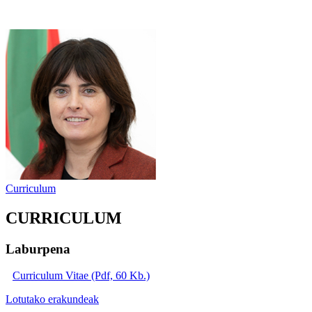
Curriculum
CURRICULUM
Laburpena
Curriculum Vitae (Pdf, 60 Kb.)
Lotutako erakundeak