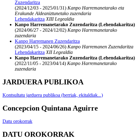
Zuzendaritza
(2024/12/03 - 2025/01/31)
Kanpo Harremanetarako eta
Erakunde Aldeaniztunetako zuzendaria
Lehendakaritza
XIII Legealdia
Kanpo Harremanetarako Zuzendaritza (Lehendakaritza)
(2024/06/27 - 2024/12/02)
Kanpo Harremanetarako
zuzendaria
Kanpo Harremanen Zuzendaritza
(2023/04/15 - 2024/06/26)
Kanpo Harremanen Zuzendaritza
Lehendakaritza
XII Legealdia
Kanpo Harremanetarako Zuzendaritza (Lehendakaritza)
(2022/11/05 - 2023/04/14)
Kanpo Harremanetarako
zuzendaria
JARDUERA PUBLIKOA
Kontsultatu jarduera publikoa (berriak, ekitaldiak...)
Concepcion Quintana Aguirre
Datu orokorrak
DATU OROKORRAK