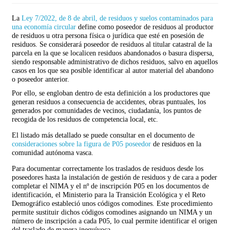
La
Ley 7/2022, de 8 de abril, de residuos y suelos contaminados para
una economía circular
define como poseedor de residuos al productor
de residuos u otra persona física o jurídica que esté en posesión de
residuos. Se considerará poseedor de residuos al titular catastral de la
parcela en la que se localicen residuos abandonados o basura dispersa,
siendo responsable administrativo de dichos residuos, salvo en aquellos
casos en los que sea posible identificar al autor material del abandono
o poseedor anterior.
Por ello, se engloban dentro de esta definición a los productores que
generan residuos a consecuencia de accidentes, obras puntuales, los
generados por comunidades de vecinos, ciudadanía, los puntos de
recogida de los residuos de competencia local, etc.
El listado más detallado se puede consultar en el documento de
consideraciones sobre la figura de P05 poseedor
de residuos en la
comunidad autónoma vasca.
Para documentar correctamente los traslados de residuos desde los
poseedores hasta la instalación de gestión de residuos y de cara a poder
completar el NIMA y el nº de inscripción P05 en los documentos de
identificación, el Ministerio para la Transición Ecológica y el Reto
Demográfico estableció unos códigos comodines. Este procedimiento
permite sustituir dichos códigos comodines asignando un NIMA y un
número de inscripción a cada P05, lo cual permite identificar el origen
del traslado de manera inequívoca.