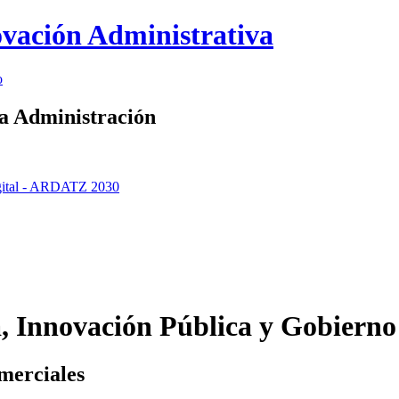
ovación Administrativa
o
a Administración
igital - ARDATZ 2030
a, Innovación Pública y Gobiern
merciales