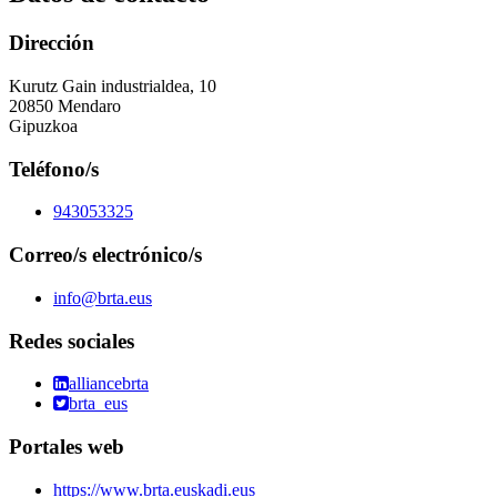
Dirección
Kurutz Gain industrialdea, 10
20850 Mendaro
Gipuzkoa
Teléfono/s
943053325
Correo/s electrónico/s
info@brta.eus
Redes sociales
alliancebrta
brta_eus
Portales web
https://www.brta.euskadi.eus