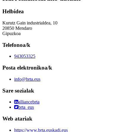
Helbidea
Kurutz Gain industrialdea, 10
20850 Mendaro
Gipuzkoa
Telefonoa/k
943053325
Posta elektronikoa/k
info@brta.eus
Sare sozialak
alliancebrta
brta_eus
Web atariak
https://www.brta.euskadi.eus