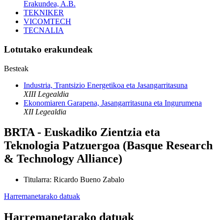
Erakundea, A.B.
TEKNIKER
VICOMTECH
TECNALIA
Lotutako erakundeak
Besteak
Industria, Trantsizio Energetikoa eta Jasangarritasuna
XIII Legealdia
Ekonomiaren Garapena, Jasangarritasuna eta Ingurumena
XII Legealdia
BRTA - Euskadiko Zientzia eta
Teknologia Patzuergoa (Basque Research
& Technology Alliance)
Titularra
:
Ricardo Bueno Zabalo
Harremanetarako datuak
Harremanetarako datuak