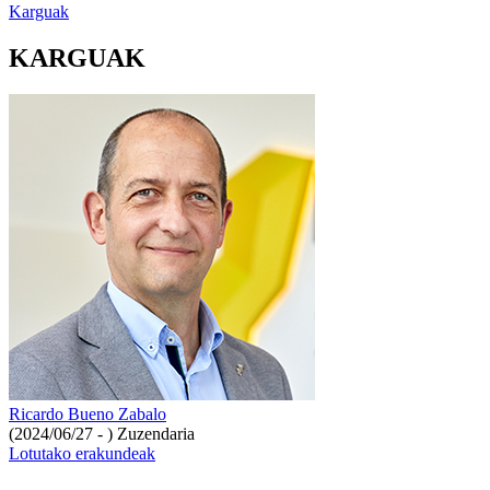
Karguak
KARGUAK
Ricardo Bueno Zabalo
(2024/06/27 - )
Zuzendaria
Lotutako erakundeak