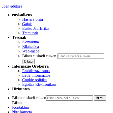
Joan edukira
euskadi.eus
Hasiera-orria
Gaiak
Eusko Jaurlaritza
Tramiteak
Tresnak
Kontaktua
Bilatzailea
Web-mapa
Bilatu euskadi.eus-en
Informazio Orokorra
Erabilerraztasuna
Lege-informazioa
Cookie politika
Egoitza Elektronikoa
Hizkuntza
Bilatu euskadi.eus-en
Bilatu
Kontaktua
Nire karpeta