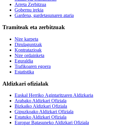
Arreta Zerbitzua
Gobernu irekia
Gardena, gardetasunaren ataria
Tramiteak eta zerbitzuak
Nire karpeta
Dirulaguntzak
Kontratazioak
Nire ordainketa
Eguraldia
Trafikoaren egoera
Estatistika
Aldizkari ofizialak
Euskal Herriko Agintaritzaren Aldizkaria
Arabako Aldizkari Ofiziala
Bizkaiko Aldizkari Ofiziala
Gipuzkoako Aldizkari Ofiziala
Estatuko Aldizkari Ofiziala
Europar Batasuneko Aldizkari Ofiziala