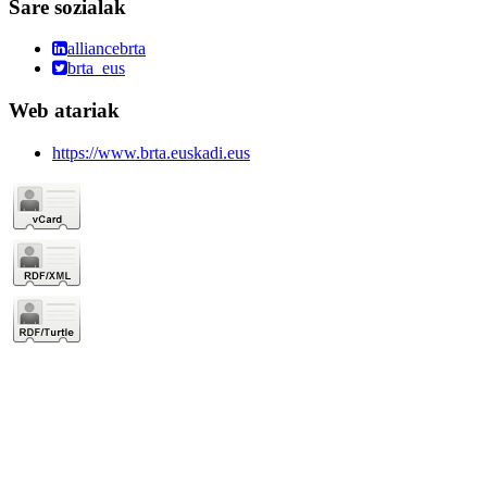
Sare sozialak
alliancebrta
brta_eus
Web atariak
https://www.brta.euskadi.eus