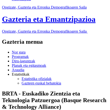
Ongizate, Gazteria eta Erronka Demografikoaren Saila
Gazteria eta Emantzipazioa
Ongizate, Gazteria eta Erronka Demografikoaren Saila
Gazteria menua
Nor gara
Programak
Diru-laguntzak
Planak eta egitasmoak
Araudia
Estatistikak
Estatistika ofizialak
Gazteen euskal behatokia
BRTA - Euskadiko Zientzia eta
Teknologia Patzuergoa (Basque Research
& Technology Alliance)