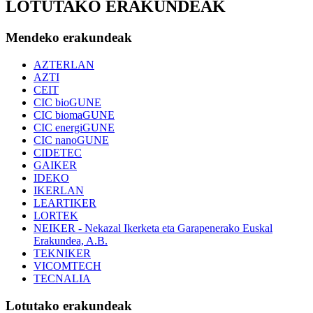
LOTUTAKO ERAKUNDEAK
Mendeko erakundeak
AZTERLAN
AZTI
CEIT
CIC bioGUNE
CIC biomaGUNE
CIC energiGUNE
CIC nanoGUNE
CIDETEC
GAIKER
IDEKO
IKERLAN
LEARTIKER
LORTEK
NEIKER - Nekazal Ikerketa eta Garapenerako Euskal
Erakundea, A.B.
TEKNIKER
VICOMTECH
TECNALIA
Lotutako erakundeak