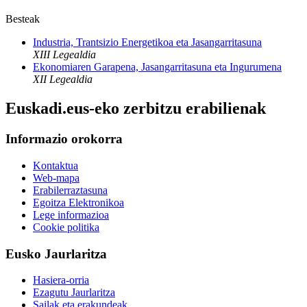
Besteak
Industria, Trantsizio Energetikoa eta Jasangarritasuna
XIII Legealdia
Ekonomiaren Garapena, Jasangarritasuna eta Ingurumena
XII Legealdia
Euskadi.eus-eko zerbitzu erabilienak
Informazio orokorra
Kontaktua
Web-mapa
Erabilerraztasuna
Egoitza Elektronikoa
Lege informazioa
Cookie politika
Eusko Jaurlaritza
Hasiera-orria
Ezagutu Jaurlaritza
Sailak eta erakundeak