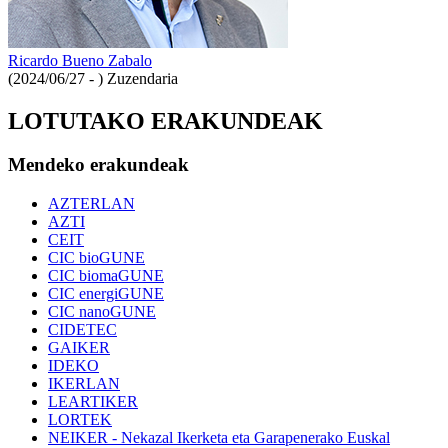
Ricardo Bueno Zabalo
(2024/06/27 - )
Zuzendaria
LOTUTAKO ERAKUNDEAK
Mendeko erakundeak
AZTERLAN
AZTI
CEIT
CIC bioGUNE
CIC biomaGUNE
CIC energiGUNE
CIC nanoGUNE
CIDETEC
GAIKER
IDEKO
IKERLAN
LEARTIKER
LORTEK
NEIKER - Nekazal Ikerketa eta Garapenerako Euskal