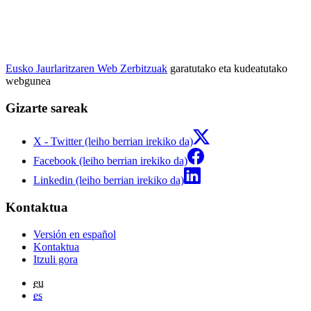
Eusko Jaurlaritzaren Web Zerbitzuak
garatutako eta kudeatutako
webgunea
Gizarte sareak
X - Twitter (leiho berrian irekiko da)
Facebook (leiho berrian irekiko da)
Linkedin (leiho berrian irekiko da)
Kontaktua
Versión en español
Kontaktua
Itzuli gora
eu
es