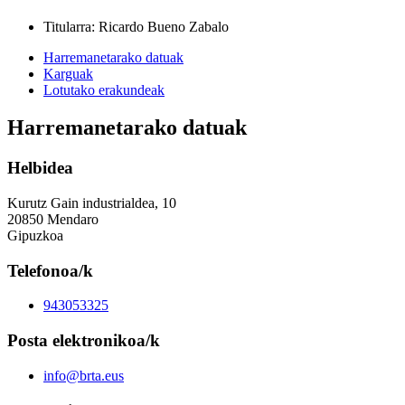
Titularra
:
Ricardo Bueno Zabalo
Harremanetarako datuak
Karguak
Lotutako erakundeak
Harremanetarako datuak
Helbidea
Kurutz Gain industrialdea, 10
20850 Mendaro
Gipuzkoa
Telefonoa/k
943053325
Posta elektronikoa/k
info@brta.eus