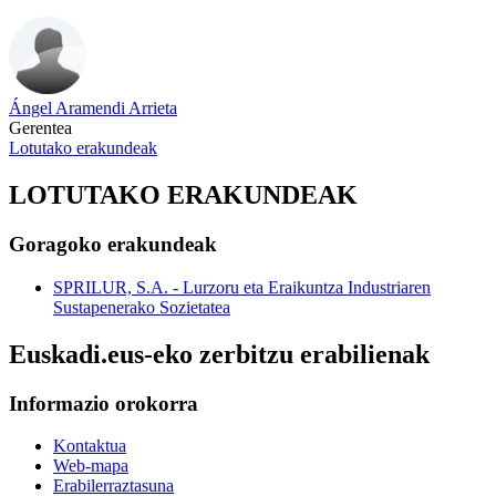
Ángel Aramendi Arrieta
Gerentea
Lotutako erakundeak
LOTUTAKO ERAKUNDEAK
Goragoko erakundeak
SPRILUR, S.A. - Lurzoru eta Eraikuntza Industriaren
Sustapenerako Sozietatea
Euskadi.eus-eko zerbitzu erabilienak
Informazio orokorra
Kontaktua
Web-mapa
Erabilerraztasuna