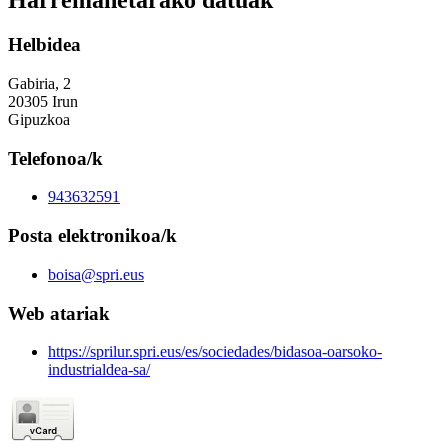
Harremanetarako datuak
Helbidea
Gabiria, 2
20305 Irun
Gipuzkoa
Telefonoa/k
943632591
Posta elektronikoa/k
boisa@spri.eus
Web atariak
https://sprilur.spri.eus/es/sociedades/bidasoa-oarsoko-
industrialdea-sa/