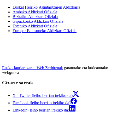
Euskal Herriko Agintaritzaren Aldizkaria
Arabako Aldizkari Ofiziala
Bizkaiko Aldizkari Ofiziala
Gipuzkoako Aldizkari Ofiziala
Estatuko Aldizkari Ofiziala
Europar Batasuneko Aldizkari Ofiziala
Eusko Jaurlaritzaren Web Zerbitzuak
garatutako eta kudeatutako
webgunea
Gizarte sareak
X - Twitter (leiho berrian irekiko da)
Facebook (leiho berrian irekiko da)
Linkedin (leiho berrian irekiko da)