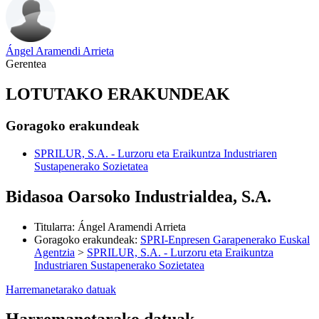
Ángel Aramendi Arrieta
Gerentea
LOTUTAKO ERAKUNDEAK
Goragoko erakundeak
SPRILUR, S.A. - Lurzoru eta Eraikuntza Industriaren
Sustapenerako Sozietatea
Bidasoa Oarsoko Industrialdea, S.A.
Titularra
:
Ángel Aramendi Arrieta
Goragoko erakundeak
:
SPRI-Enpresen Garapenerako Euskal
Agentzia
>
SPRILUR, S.A. - Lurzoru eta Eraikuntza
Industriaren Sustapenerako Sozietatea
Harremanetarako datuak