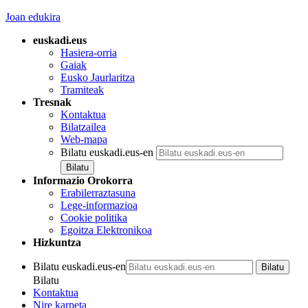
Joan edukira
euskadi.eus
Hasiera-orria
Gaiak
Eusko Jaurlaritza
Tramiteak
Tresnak
Kontaktua
Bilatzailea
Web-mapa
Bilatu euskadi.eus-en
Informazio Orokorra
Erabilerraztasuna
Lege-informazioa
Cookie politika
Egoitza Elektronikoa
Hizkuntza
Bilatu euskadi.eus-en
Bilatu
Kontaktua
Nire karpeta