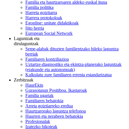
Familia eta haurtzaroaren aldeko euskal ituna
Familia politika
Harreta goiztiarra
Harrera protokoloak
Egonline: unitate didaktikoak
Ijito herria
European Social Network
Laguntzak eta
dirulaguntzak
Seme-alabak dituzten familientzako hileko laguntza
berriak
Familiaren kontziliazioa
Uztartze-diagnostiko eta ekintza-planerako laguntzak
(erakunde eta autonomoak)
Kalkulatu zure familiaren errenta estandarizatua
Zerbitzuak
HaurEkin
Gurasotasun Positiboa. Ikastaroak
Familia ugariak
Familiaren behatokia
Arreta goiztiarreko eredua
Haurtzarorako laguntza telefonoa
Haurren eta nerabeen behatokia
Profesionalak
Izatezko bikoteak