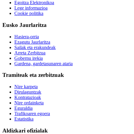
Egoitza Elektronikoa
Lege informazioa
Cookie politika
Eusko Jaurlaritza
Hasiera-orria
Ezagutu Jaurlaritza
Sailak eta erakundeak
Arreta Zerbitzua
Gobernu irekia
Gardena, gardetasunaren ataria
Tramiteak eta zerbitzuak
Nire karpeta
Dirulaguntzak
Kontratazioak
Nire ordainketa
Eguraldia
Trafikoaren egoera
Estatistika
Aldizkari ofizialak