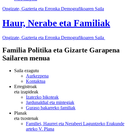
Ongizate, Gazteria eta Erronka Demografikoaren Saila
Haur, Nerabe eta Familiak
Ongizate, Gazteria eta Erronka Demografikoaren Saila
Familia Politika eta Gizarte Garapena
Sailaren menua
Saila ezagutu
Aurkezpena
Kontaktua
Erregistroak
eta izapideak
Izatezko bikoteak
Jardunaldial eta mintegiak
Guraso bakarreko familiak
Planak
eta txostenak
Familiei, Haurrei eta Nerabeei Laguntzeko Erakunde
arteko V. Plana