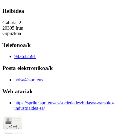
Helbidea
Gabiria, 2
20305 Irun
Gipuzkoa
Telefonoa/k
943632591
Posta elektronikoa/k
boisa@spri.eus
Web atariak
https://sprilur.spri.eus/es/sociedades/bidasoa-oarsoko-
industrialdea-sa/