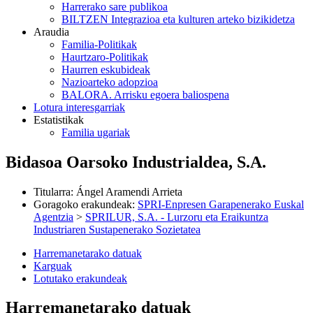
Harrerako sare publikoa
BILTZEN Integrazioa eta kulturen arteko bizikidetza
Araudia
Familia-Politikak
Haurtzaro-Politikak
Haurren eskubideak
Nazioarteko adopzioa
BALORA. Arrisku egoera baliospena
Lotura interesgarriak
Estatistikak
Familia ugariak
Bidasoa Oarsoko Industrialdea, S.A.
Titularra
:
Ángel Aramendi Arrieta
Goragoko erakundeak
:
SPRI-Enpresen Garapenerako Euskal
Agentzia
>
SPRILUR, S.A. - Lurzoru eta Eraikuntza
Industriaren Sustapenerako Sozietatea
Harremanetarako datuak
Karguak
Lotutako erakundeak
Harremanetarako datuak