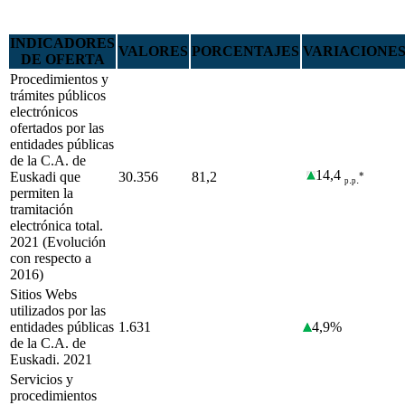
INDICADORES
VALORES
PORCENTAJES
VARIACIONE
DE OFERTA
Procedimientos y
trámites públicos
electrónicos
ofertados por las
entidades públicas
de la C.A. de
14,4
Euskadi que
30.356
81,2
*
.
.
p
p
permiten la
tramitación
electrónica total.
2021 (Evolución
con respecto a
2016)
Sitios Webs
utilizados por las
entidades públicas
1.631
4,9%
de la C.A. de
Euskadi. 2021
Servicios y
procedimientos