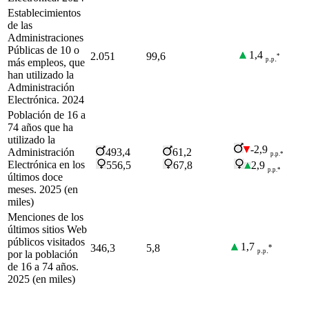
Establecimientos
de las
Administraciones
Públicas de 10 o
1,4
2.051
99,6
*
.
.
p
p
más empleos, que
han utilizado la
Administración
Electrónica. 2024
Población de 16 a
74 años que ha
utilizado la
-2,9
Administración
493,4
61,2
p.p.*
Electrónica en los
556,5
67,8
2,9
p.p.*
últimos doce
meses. 2025 (en
miles)
Menciones de los
últimos sitios Web
públicos visitados
1,7
346,3
5,8
*
.
.
p
p
por la población
de 16 a 74 años.
2025 (en miles)