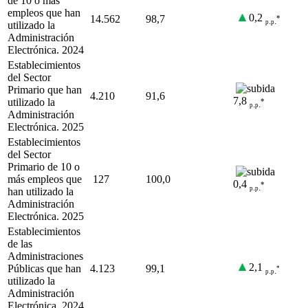
de 10 o más
empleos que han
0,2
14.562
98,7
*
.
.
p
p
utilizado la
Administración
Electrónica. 2024
Establecimientos
del Sector
Primario que han
4.210
91,6
7,8
utilizado la
*
.
.
p
p
Administración
Electrónica. 2025
Establecimientos
del Sector
Primario de 10 o
más empleos que
127
100,0
0,4
*
.
.
p
p
han utilizado la
Administración
Electrónica. 2025
Establecimientos
de las
Administraciones
2,1
Públicas que han
4.123
99,1
*
.
.
p
p
utilizado la
Administración
Electrónica. 2024