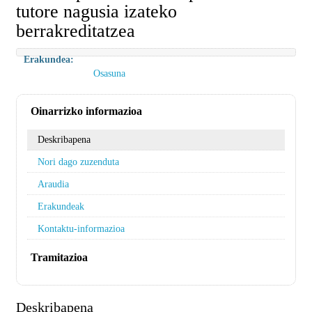
tutore nagusia izateko
berrakreditatzea
Erakundea:
Osasuna
Oinarrizko informazioa
Deskribapena
Nori dago zuzenduta
Araudia
Erakundeak
Kontaktu-informazioa
Tramitazioa
Deskribapena