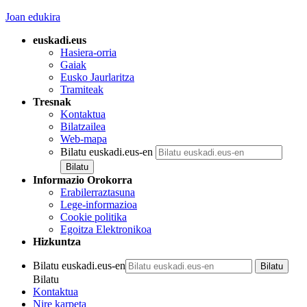
Joan edukira
euskadi.eus
Hasiera-orria
Gaiak
Eusko Jaurlaritza
Tramiteak
Tresnak
Kontaktua
Bilatzailea
Web-mapa
Bilatu euskadi.eus-en
Informazio Orokorra
Erabilerraztasuna
Lege-informazioa
Cookie politika
Egoitza Elektronikoa
Hizkuntza
Bilatu euskadi.eus-en
Bilatu
Kontaktua
Nire karpeta