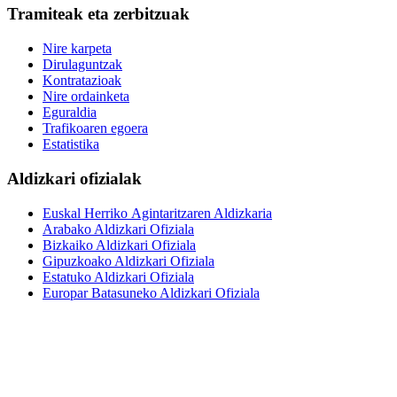
Tramiteak eta zerbitzuak
Nire karpeta
Dirulaguntzak
Kontratazioak
Nire ordainketa
Eguraldia
Trafikoaren egoera
Estatistika
Aldizkari ofizialak
Euskal Herriko Agintaritzaren Aldizkaria
Arabako Aldizkari Ofiziala
Bizkaiko Aldizkari Ofiziala
Gipuzkoako Aldizkari Ofiziala
Estatuko Aldizkari Ofiziala
Europar Batasuneko Aldizkari Ofiziala