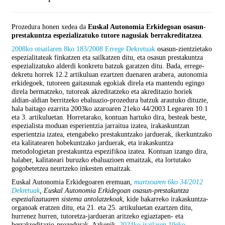
Prozedura honen xedea da
Euskal Autonomia Erkidegoan osasun-
prestakuntza espezializatuko tutore nagusiak berrakreditatzea
.
2008ko otsailaren 8ko 183/2008 Errege Dekretuak
osasun-zientzietako
espezialitateak finkatzen eta sailkatzen ditu, eta osasun prestakuntza
espezializatuko alderdi konkretu batzuk garatzen ditu. Bada, errege-
dekretu horrek 12.2 artikuluan ezartzen duenaren arabera, autonomia
erkidegoek, tutoreen gaitasunak egokiak direla eta mantendu egingo
direla bermatzeko, tutoreak akreditatzeko eta akreditazio horiek
aldian-aldian berritzeko ebaluazio-prozedura batzuk arautuko dituzte,
hala baitago ezarrita 2003ko azaroaren 21eko 44/2003 Legearen 10.1
eta 3. artikuluetan. Horretarako, kontuan hartuko dira, besteak beste,
espezialista moduan esperientzia jarraitua izatea, irakaskuntzan
esperientzia izatea, etengabeko prestakuntzako jarduerak, ikerkuntzako
eta kalitatearen hobekuntzako jarduerak, eta irakaskuntza
metodologietan prestakuntza espezifikoa izatea. Kontuan izango dira,
halaber, kalitateari buruzko ebaluazioen emaitzak, eta lortutako
gogobetetzea neurtzeko inkesten emaitzak.
Euskal Autonomia Erkidegoaren eremuan,
martxoaren 6ko 34/2012
Dekretuak
, Euskal Autonomia Erkidegoan osasun-prestakuntza
espezializatuaren sistema antolatzekoak
, kide bakarreko irakaskuntza-
organoak eratzen ditu, eta 21. eta 25. artikuluetan ezartzen ditu,
hurrenez hurren, tutoretza-jardueran aritzeko egiaztapen- eta
berrakreditazio-prozedurak. Azkenik,
2024ko irailaren 10eko