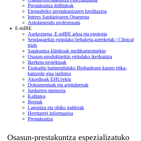
Prestakuntza ibilbideak
Etengabeko prestakuntzaren kreditazioa
Interes Sanitarioaren Onarpena
Antolamendu profesionala
E-mIBE
Aurkezpena, E-mIBE arloa eta egutegia
Sendagaiekin egindako behaketa-azterketak / Clinical
trials
Saiakuntza klinikoak medikamentuekin
Osasun-produktuekin egindako ikerkuntza
Ikerketa-proiektuak
Euskadin baimendutako Biobankuen kanpo etika-
batzorde gisa jardutea
Akordioak EHUrekin
Dokumentuak eta argitalpenak
Jardueren memoria
Kalitatea
Berriak
Laguntza eta ohiko galderak
Herritarrei informazioa
Prestakuntza
Osasun-prestakuntza espezializatuko