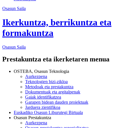
Osasun Saila
Ikerkuntza, berrikuntza eta
formakuntza
Osasun
Saila
Prestakuntza eta ikerketaren menua
OSTEBA, Osasun Teknologia
Aurkezpena
Teknologien bizi-zikloa
Metodoak eta prestakuntza
Dokumentuak eta argitalpenak
Gaiak identifikatzea
Garapen bidean dauden proiektuak
Jarduera zientifikoa
Euskadiko Osasun Liburutegi Birtuala
Osasun Prestakuntza
Aurkezpena
Osasun-prestakuntza espezializatua