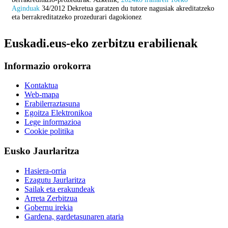
Aginduak
34/2012 Dekretua garatzen du tutore nagusiak akreditatzeko
eta berrakreditatzeko prozedurari dagokionez
Euskadi.eus-eko zerbitzu erabilienak
Informazio orokorra
Kontaktua
Web-mapa
Erabilerraztasuna
Egoitza Elektronikoa
Lege informazioa
Cookie politika
Eusko Jaurlaritza
Hasiera-orria
Ezagutu Jaurlaritza
Sailak eta erakundeak
Arreta Zerbitzua
Gobernu irekia
Gardena, gardetasunaren ataria