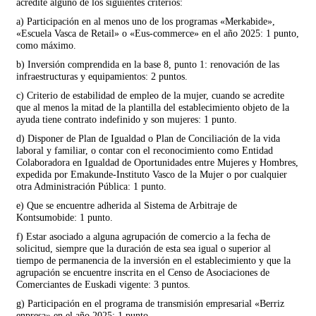
acredite alguno de los siguientes criterios:
a) Participación en al menos uno de los programas «Merkabide»,
«Escuela Vasca de Retail» o «Eus-commerce» en el año 2025: 1 punto,
como máximo.
b) Inversión comprendida en la base 8, punto 1: renovación de las
infraestructuras y equipamientos: 2 puntos.
c) Criterio de estabilidad de empleo de la mujer, cuando se acredite
que al menos la mitad de la plantilla del establecimiento objeto de la
ayuda tiene contrato indefinido y son mujeres: 1 punto.
d) Disponer de Plan de Igualdad o Plan de Conciliación de la vida
laboral y familiar, o contar con el reconocimiento como Entidad
Colaboradora en Igualdad de Oportunidades entre Mujeres y Hombres,
expedida por Emakunde-Instituto Vasco de la Mujer o por cualquier
otra Administración Pública: 1 punto.
e) Que se encuentre adherida al Sistema de Arbitraje de
Kontsumobide: 1 punto.
f) Estar asociado a alguna agrupación de comercio a la fecha de
solicitud, siempre que la duración de esta sea igual o superior al
tiempo de permanencia de la inversión en el establecimiento y que la
agrupación se encuentre inscrita en el Censo de Asociaciones de
Comerciantes de Euskadi vigente: 3 puntos.
g) Participación en el programa de transmisión empresarial «Berriz
enpresa» en el año 2025: 1 punto.