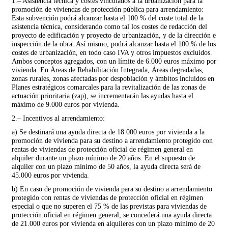
1.– Asistencia técnica y costes vinculados a la urbanización para la
promoción de viviendas de protección pública para arrendamiento:
Esta subvención podrá alcanzar hasta el 100 % del coste total de la
asistencia técnica, considerando como tal los costes de redacción del
proyecto de edificación y proyecto de urbanización, y de la dirección e
inspección de la obra. Así mismo, podrá alcanzar hasta el 100 % de los
costes de urbanización, en todo caso IVA y otros impuestos excluidos.
Ambos conceptos agregados, con un límite de 6.000 euros máximo por
vivienda. En Áreas de Rehabilitación Integrada, Áreas degradadas,
zonas rurales, zonas afectadas por despoblación y ámbitos incluidos en
Planes estratégicos comarcales para la revitalización de las zonas de
actuación prioritaria (zap), se incrementarán las ayudas hasta el
máximo de 9.000 euros por vivienda.
2.– Incentivos al arrendamiento:
a) Se destinará una ayuda directa de 18.000 euros por vivienda a la
promoción de vivienda para su destino a arrendamiento protegido con
rentas de viviendas de protección oficial de régimen general en
alquiler durante un plazo mínimo de 20 años. En el supuesto de
alquiler con un plazo mínimo de 50 años, la ayuda directa será de
45.000 euros por vivienda.
b) En caso de promoción de vivienda para su destino a arrendamiento
protegido con rentas de viviendas de protección oficial en régimen
especial o que no superen el 75 % de las previstas para viviendas de
protección oficial en régimen general, se concederá una ayuda directa
de 21.000 euros por vivienda en alquileres con un plazo mínimo de 20