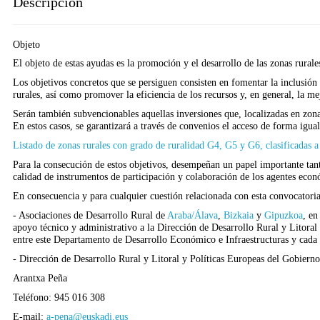
Descripción
Objeto
El objeto de estas ayudas es la promoción y el desarrollo de las zonas rura
Los objetivos concretos que se persiguen consisten en fomentar la inclusión 
rurales, así como promover la eficiencia de los recursos y, en general, la me
Serán también subvencionables aquellas inversiones que, localizadas en zonas
En estos casos, se garantizará a través de convenios el acceso de forma igual
Listado de zonas rurales con grado de ruralidad G4, G5 y G6, clasificadas a
Para la consecución de estos objetivos, desempeñan un papel importante ta
calidad de instrumentos de participación y colaboración de los agentes econó
En consecuencia y para cualquier cuestión relacionada con esta convocatoria,
- Asociaciones de Desarrollo Rural de
Araba/Álava
,
Bizkaia
y
Gipuzkoa
, en
apoyo técnico y administrativo a la Dirección de Desarrollo Rural y Litoral 
entre este Departamento de Desarrollo Económico e Infraestructuras y cada u
- Dirección de Desarrollo Rural y Litoral y Políticas Europeas del Gobiern
Arantxa Peña
Teléfono: 945 016 308
E-mail:
a-pena@euskadi.eus