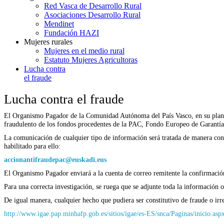
Red Vasca de Desarrollo Rural
Asociaciones Desarrollo Rural
Mendinet
Fundación HAZI
Mujeres rurales
Mujeres en el medio rural
Estatuto Mujeres Agricultoras
Lucha contra
el fraude
Lucha contra el fraude
El Organismo Pagador de la Comunidad Autónoma del País Vasco, en su plan de 
fraudulento de los fondos procedentes de la PAC, Fondo Europeo de Garan
La comunicación de cualquier tipo de información será tratada de manera confi
habilitado para ello:
accionantifraudepac@euskadi.eus
El Organismo Pagador enviará a la cuenta de correo remitente la confirmación 
Para una correcta investigación, se ruega que se adjunte toda la información 
De igual manera, cualquier hecho que pudiera ser constitutivo de fraude o ir
http://www.igae.pap.minhafp.gob.es/sitios/igae/es-ES/snca/Paginas/inicio.asp