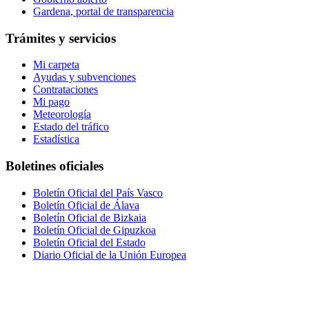
Gardena, portal de transparencia
Trámites y servicios
Mi carpeta
Ayudas y subvenciones
Contrataciones
Mi pago
Meteorología
Estado del tráfico
Estadística
Boletines oficiales
Boletín Oficial del País Vasco
Boletín Oficial de Álava
Boletín Oficial de Bizkaia
Boletín Oficial de Gipuzkoa
Boletín Oficial del Estado
Diario Oficial de la Unión Europea