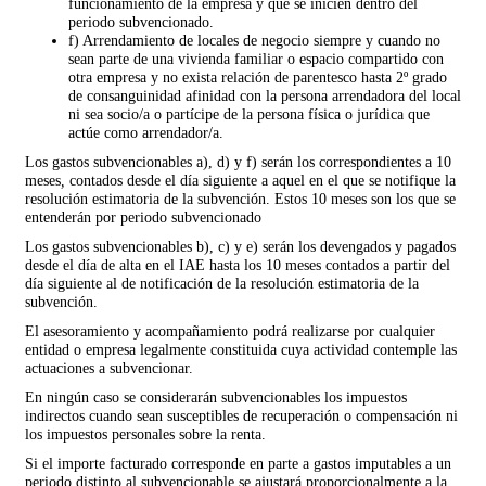
funcionamiento de la empresa y que se inicien dentro del
periodo subvencionado.
f) Arrendamiento de locales de negocio siempre y cuando no
sean parte de una vivienda familiar o espacio compartido con
otra empresa y no exista relación de parentesco hasta 2º grado
de consanguinidad afinidad con la persona arrendadora del local
ni sea socio/a o partícipe de la persona física o jurídica que
actúe como arrendador/a.
Los gastos subvencionables a), d) y f) serán los correspondientes a 10
meses
,
contados desde el día siguiente a aquel en el que se notifique la
resolución estimatoria de la subvención. Estos 10 meses son los que se
entenderán por periodo subvencionado
Los gastos subvencionables b), c) y e) serán los devengados y pagados
desde el día de alta en el IAE hasta los 10 meses contados a partir del
día siguiente al de notificación de la resolución estimatoria de la
subvención.
El asesoramiento y acompañamiento podrá realizarse por cualquier
entidad o empresa legalmente constituida cuya actividad contemple las
actuaciones a subvencionar.
En ningún caso se considerarán subvencionables los impuestos
indirectos cuando sean susceptibles de recuperación o compensación ni
los impuestos personales sobre la renta.
Si el importe facturado corresponde en parte a gastos imputables a un
periodo distinto al subvencionable se ajustará proporcionalmente a la