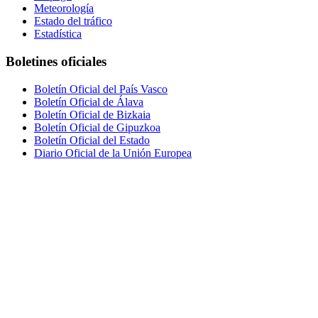
Meteorología
Estado del tráfico
Estadística
Boletines oficiales
Boletín Oficial del País Vasco
Boletín Oficial de Álava
Boletín Oficial de Bizkaia
Boletín Oficial de Gipuzkoa
Boletín Oficial del Estado
Diario Oficial de la Unión Europea