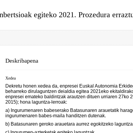
nbertsioak egiteko 2021. Prozedura errazt
Deskribapena
Xedea
Dekretu honen xedea da, enpresei Euskal Autonomia Erkide
beharreko dirulaguntzen deialdia egitea 2021eko ekitaldirak
enpresei emateko baldintzak arautzen dituen urriaren 27ko 
2015); hona laguntza-lerroak:
a) Ingurumenaren babeserako Batasunaren arauetatik harago
ingurumenaren babes-maila handitzen dutenak.
b) Batasunaren geroko arauetara aurrez egokitzeko laguntza
c) Ingurumen-azterketak egiteko laguntzak.