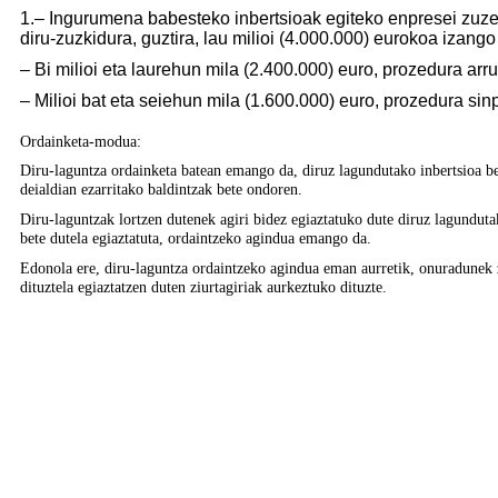
1.– Ingurumena babesteko inbertsioak egiteko enpresei zuze
diru-zuzkidura, guztira, lau milioi (4.000.000) eurokoa izang
– Bi milioi eta laurehun mila (2.400.000) euro, prozedura arru
– Milioi bat eta seiehun mila (1.600.000) euro, prozedura sinp
Ordainketa-modua:
Diru-laguntza ordainketa batean emango da, diruz lagundutako inbertsioa bete
deialdian ezarritako baldintzak bete ondoren.
Diru-laguntzak lortzen dutenek agiri bidez egiaztatuko dute diruz lagunduta
bete dutela egiaztatuta, ordaintzeko agindua emango da.
Edonola ere, diru-laguntza ordaintzeko agindua eman aurretik, onuradunek 
dituztela egiaztatzen duten ziurtagiriak aurkeztuko dituzte.