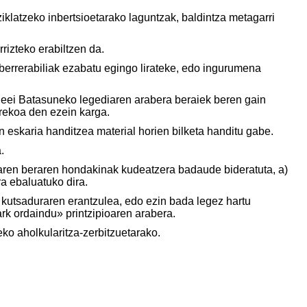
iklatzeko inbertsioetarako laguntzak, baldintza metagarri
rizteko erabiltzen da.
 berrerabiliak ezabatu egingo lirateke, edo ingurumena
leei Batasuneko legediaren arabera beraiek beren gain
rekoa den ezein karga.
n eskaria handitzea material horien bilketa handitu gabe.
.
aren beraren hondakinak kudeatzera badaude bideratuta, a)
ra ebaluatuko dira.
u kutsaduraren erantzulea, edo ezin bada legez hartu
ark ordaindu» printzipioaren arabera.
eko aholkularitza-zerbitzuetarako.