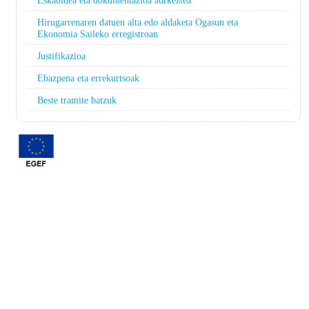
Eskabidea eta dokumentazioa aurkeztea
Hirugarrenaren datuen alta edo aldaketa Ogasun eta
Ekonomia Saileko erregistroan
Justifikazioa
Ebazpena eta errekurtsoak
Beste tramite batzuk