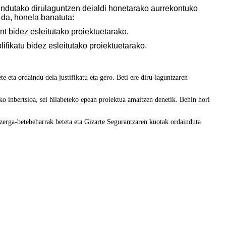
ndutako dirulaguntzen deialdi honetarako aurrekontuko
o da, honela banatuta:
nt bidez esleitutako proiektuetarako.
lifikatu bidez esleitutako proiektuetarako.
 eta ordaindu dela justifikatu eta gero. Beti ere diru-laguntzaren
ko inbertsioa, sei hilabeteko epean proiektua amaitzen denetik. Behin hori
zerga-betebeharrak beteta eta Gizarte Segurantzaren kuotak ordainduta