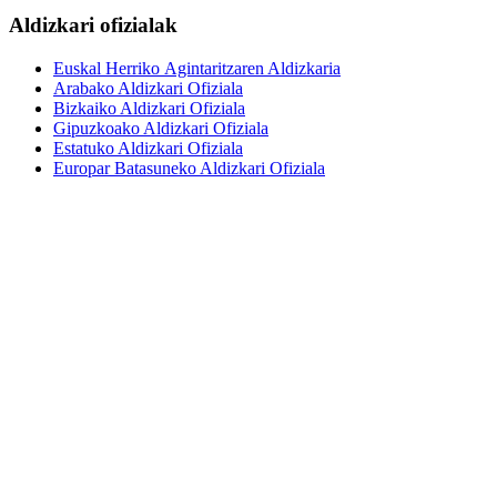
Aldizkari ofizialak
Euskal Herriko Agintaritzaren Aldizkaria
Arabako Aldizkari Ofiziala
Bizkaiko Aldizkari Ofiziala
Gipuzkoako Aldizkari Ofiziala
Estatuko Aldizkari Ofiziala
Europar Batasuneko Aldizkari Ofiziala