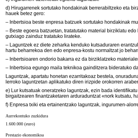
d) Hirugarrenek sortutako hondakinak berrerabiltzeko eta birz
hauek betez gero:
– Inbertsioa beste enpresa batzuek sortutako hondakinak mur
– Beste egoera batzuetan, tratatutako material birziklatu edo
gutxiago zainduz tratatuko lirateke.
– Laguntzek ez diete zeharka kenduko kutsaduraren erantzu
hartu beharrekoa den edo enpresa-kostu normaltzat jo behar
– Inbertsioaren ondorio bakarra ez da birziklatzeko materiale
– Inbertsioa egungo maila teknikoa gainditzera bideratuko da
Laguntzak, apartatu honetan ezarritakoaz bestela, onuradun
lerroko laguntzetan aplikatuko diren irizpide orokorren arabe
e) Lur kutsatuak oneratzeko laguntzak, ezin bada identifikat
birgaitzearen finantzaketaren arduraduntzat «nork kutsatu, h
f) Enpresa txiki eta ertainentzako laguntzak, ingurumen-alorr
Aurrekontuko zuzkidura
1.600.000 (euro)
Prestazio ekonomikoa