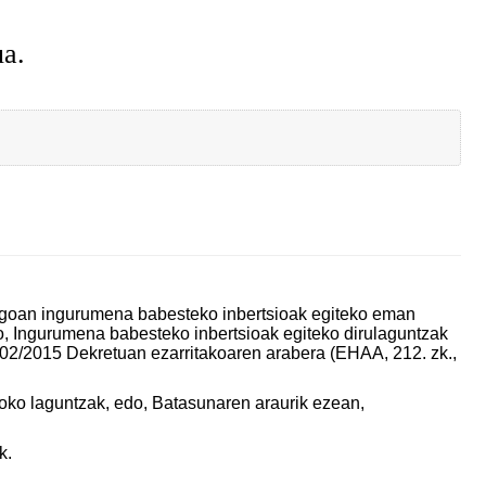
ua.
goan ingurumena babesteko inbertsioak egiteko eman
o, Ingurumena babesteko inbertsioak egiteko dirulaguntzak
202/2015 Dekretuan ezarritakoaren arabera (EHAA, 212. zk.,
ko laguntzak, edo, Batasunaren araurik ezean,
k.