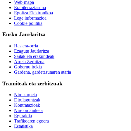
Web-mapa
Erabilerraztasuna
Egoitza Elektronikoa
Lege informazioa
Cookie politika
Eusko Jaurlaritza
Hasiera-orria
Ezagutu Jaurlaritza
Sailak eta erakundeak
Arreta Zerbitzua
Gobernu irekia
Gardena, gardetasunaren ataria
Tramiteak eta zerbitzuak
Nire karpeta
Dirulaguntzak
Kontratazioak
Nire ordainketa
Eguraldia
Trafikoaren egoera
Estatistika