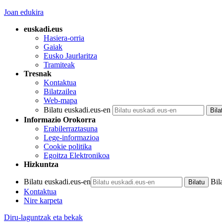
Joan edukira
euskadi.eus
Hasiera-orria
Gaiak
Eusko Jaurlaritza
Tramiteak
Tresnak
Kontaktua
Bilatzailea
Web-mapa
Bilatu euskadi.eus-en
Informazio Orokorra
Erabilerraztasuna
Lege-informazioa
Cookie politika
Egoitza Elektronikoa
Hizkuntza
Bilatu euskadi.eus-en
Bil
Kontaktua
Nire karpeta
Diru-laguntzak eta bekak