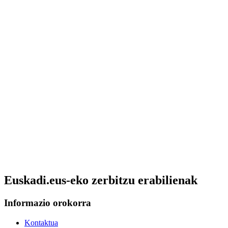
Euskadi.eus-eko zerbitzu erabilienak
Informazio orokorra
Kontaktua