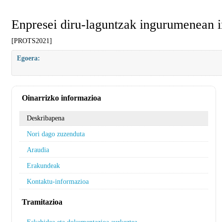
Enpresei diru-laguntzak ingurumenean i
[PROTS2021]
Egoera:
Oinarrizko informazioa
Deskribapena
Nori dago zuzenduta
Araudia
Erakundeak
Kontaktu-informazioa
Tramitazioa