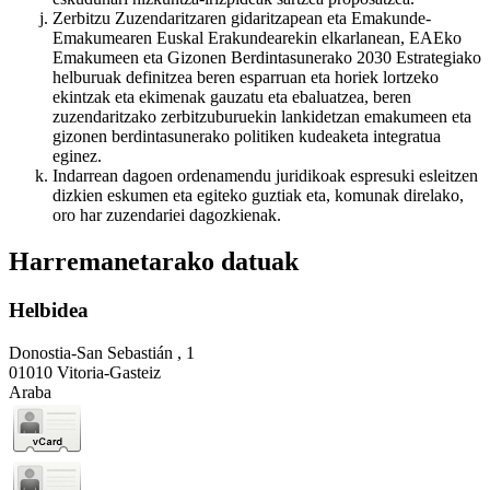
Zerbitzu Zuzendaritzaren gidaritzapean eta Emakunde-
Emakumearen Euskal Erakundearekin elkarlanean, EAEko
Emakumeen eta Gizonen Berdintasunerako 2030 Estrategiako
helburuak definitzea beren esparruan eta horiek lortzeko
ekintzak eta ekimenak gauzatu eta ebaluatzea, beren
zuzendaritzako zerbitzuburuekin lankidetzan emakumeen eta
gizonen berdintasunerako politiken kudeaketa integratua
eginez.
Indarrean dagoen ordenamendu juridikoak espresuki esleitzen
dizkien eskumen eta egiteko guztiak eta, komunak direlako,
oro har zuzendariei dagozkienak.
Harremanetarako datuak
Helbidea
Donostia-San Sebastián , 1
01010 Vitoria-Gasteiz
Araba