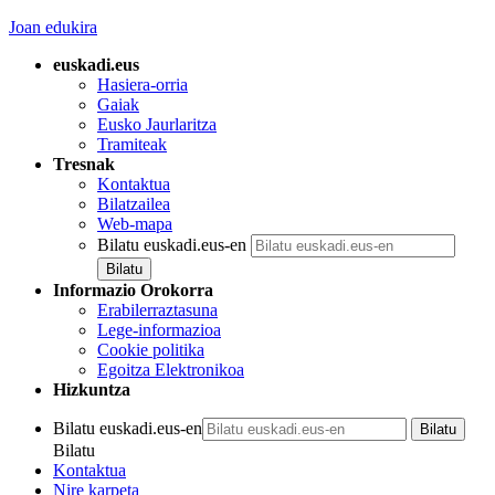
Joan edukira
euskadi.eus
Hasiera-orria
Gaiak
Eusko Jaurlaritza
Tramiteak
Tresnak
Kontaktua
Bilatzailea
Web-mapa
Bilatu euskadi.eus-en
Informazio Orokorra
Erabilerraztasuna
Lege-informazioa
Cookie politika
Egoitza Elektronikoa
Hizkuntza
Bilatu euskadi.eus-en
Bilatu
Kontaktua
Nire karpeta