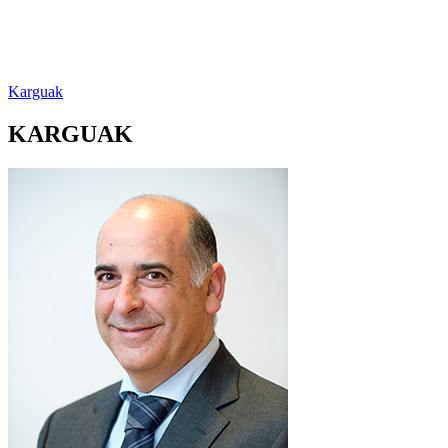
Karguak
KARGUAK