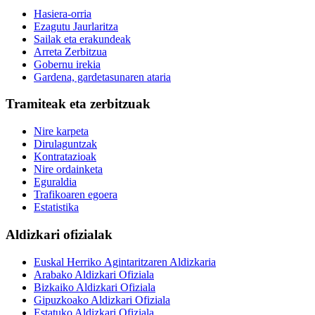
Hasiera-orria
Ezagutu Jaurlaritza
Sailak eta erakundeak
Arreta Zerbitzua
Gobernu irekia
Gardena, gardetasunaren ataria
Tramiteak eta zerbitzuak
Nire karpeta
Dirulaguntzak
Kontratazioak
Nire ordainketa
Eguraldia
Trafikoaren egoera
Estatistika
Aldizkari ofizialak
Euskal Herriko Agintaritzaren Aldizkaria
Arabako Aldizkari Ofiziala
Bizkaiko Aldizkari Ofiziala
Gipuzkoako Aldizkari Ofiziala
Estatuko Aldizkari Ofiziala