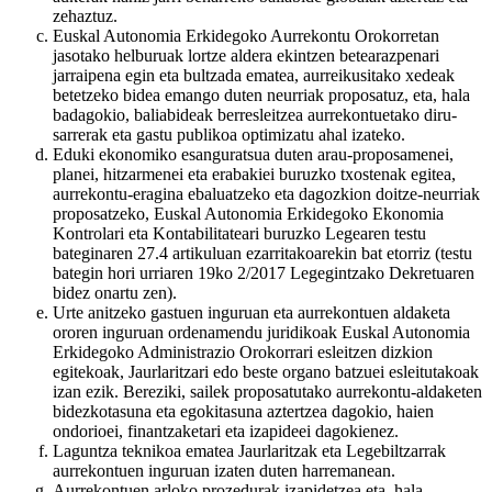
zehaztuz.
Euskal Autonomia Erkidegoko Aurrekontu Orokorretan
jasotako helburuak lortze aldera ekintzen betearazpenari
jarraipena egin eta bultzada ematea, aurreikusitako xedeak
betetzeko bidea emango duten neurriak proposatuz, eta, hala
badagokio, baliabideak berresleitzea aurrekontuetako diru-
sarrerak eta gastu publikoa optimizatu ahal izateko.
Eduki ekonomiko esanguratsua duten arau-proposamenei,
planei, hitzarmenei eta erabakiei buruzko txostenak egitea,
aurrekontu-eragina ebaluatzeko eta dagozkion doitze-neurriak
proposatzeko, Euskal Autonomia Erkidegoko Ekonomia
Kontrolari eta Kontabilitateari buruzko Legearen testu
bateginaren 27.4 artikuluan ezarritakoarekin bat etorriz (testu
bategin hori urriaren 19ko 2/2017 Legegintzako Dekretuaren
bidez onartu zen).
Urte anitzeko gastuen inguruan eta aurrekontuen aldaketa
ororen inguruan ordenamendu juridikoak Euskal Autonomia
Erkidegoko Administrazio Orokorrari esleitzen dizkion
egitekoak, Jaurlaritzari edo beste organo batzuei esleitutakoak
izan ezik. Bereziki, sailek proposatutako aurrekontu-aldaketen
bidezkotasuna eta egokitasuna aztertzea dagokio, haien
ondorioei, finantzaketari eta izapideei dagokienez.
Laguntza teknikoa ematea Jaurlaritzak eta Legebiltzarrak
aurrekontuen inguruan izaten duten harremanean.
Aurrekontuen arloko prozedurak izapidetzea eta, hala