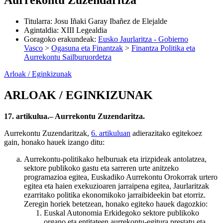
Aurrekontu Zuzendaritza
Titularra
:
Josu Iñaki Garay Ibañez de Elejalde
Agintaldia
:
XIII Legealdia
Goragoko erakundeak
:
Eusko Jaurlaritza - Gobierno
Vasco
>
Ogasuna eta Finantzak
>
Finantza Politika eta
Aurrekontu Sailburuordetza
Arloak / Eginkizunak
ARLOAK / EGINKIZUNAK
17. artikulua.– Aurrekontu Zuzendaritza.
Aurrekontu Zuzendaritzak,
6. artikuluan
adierazitako egitekoez
gain, honako hauek izango ditu:
Aurrekontu-politikako helburuak eta irizpideak antolatzea,
sektore publikoko gastu eta sarreren urte anitzeko
programazioa egitea, Euskadiko Aurrekontu Orokorrak urtero
egitea eta haien exekuzioaren jarraipena egitea, Jaurlaritzak
ezarritako politika ekonomikoko jarraibideekin bat etorriz.
Zeregin horiek betetzean, honako egiteko hauek dagozkio:
Euskal Autonomia Erkidegoko sektore publikoko
organo eta entitateen aurrekontu-egitura prestatu eta