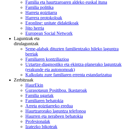
Familia eta haurtzaroaren aldeko euskal ituna
Familia politika
Harreta goiztiarra
Harrera protokoloak
Egonline: unitate didaktikoak
Ijito herria
European Social Network
Laguntzak eta
dirulaguntzak
Seme-alabak dituzten familientzako hileko laguntza
berriak
Familiaren kontziliazioa
Uztartze-diagnostiko eta ekintza-planerako laguntzak
(erakunde eta autonomoak)
Kalkulatu zure familiaren errenta estandarizatua
Zerbitzuak
HaurEkin
Gurasotasun Positiboa. Ikastaroak
Familia ugariak
Familiaren behatokia
Arreta goiztiarreko eredua
Haurtzarorako laguntza telefonoa
Haurren eta nerabeen behatokia
Profesionalak
Izatezko bikoteak