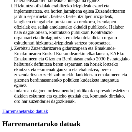
batera euskararen kudeaketa integratua eginez.
Hizkuntza ofizialak erabiltzeko irizpideak ezarri eta
inplementatzea, eta horien jarraipena egitea Zuzendaritzaren
jardun-esparruetan, besteak beste: itzulpen-irizpideak,
langileen etengabeko prestakuntza orokorra, izendapen
ofizialak eta sailak antolatutako ekitaldi publikoak. Halaber,
hala dagokionean, kontratazio publikoan Kontratazio
organoari eta dirulaguntzak emateko deialdietan organo
eskudunari hizkuntza-irizpideak sartzea proposatzea.
Zerbitzu Zuzendaritzaren gidaritzapean eta Emakunde-
Emakumearen Euskal Erakundearekin elkarlanean, EAEko
Emakumeen eta Gizonen Berdintasunerako 2030 Estrategiako
helburuak definitzea beren esparruan eta horiek lortzeko
ekintzak eta ekimenak gauzatu eta ebaluatzea, beren
zuzendaritzako zerbitzuburuekin lankidetzan emakumeen eta
gizonen berdintasunerako politiken kudeaketa integratua
eginez.
Indarrean dagoen ordenamendu juridikoak espresuki esleitzen
dizkien eskumen eta egiteko guztiak eta, komunak direlako,
oro har zuzendariei dagozkienak.
Harremanetarako datuak
Harremanetarako datuak