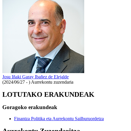
Josu Iñaki Garay Ibañez de Elejalde
(2024/06/27 - )
Aurrekontu zuzendaria
LOTUTAKO ERAKUNDEAK
Goragoko erakundeak
Finantza Politika eta Aurrekontu Sailburuordetza