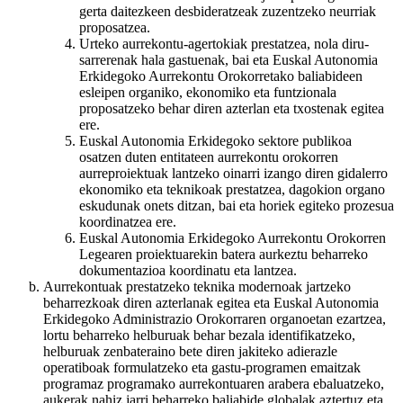
gerta daitezkeen desbideratzeak zuzentzeko neurriak
proposatzea.
Urteko aurrekontu-agertokiak prestatzea, nola diru-
sarrerenak hala gastuenak, bai eta Euskal Autonomia
Erkidegoko Aurrekontu Orokorretako baliabideen
esleipen organiko, ekonomiko eta funtzionala
proposatzeko behar diren azterlan eta txostenak egitea
ere.
Euskal Autonomia Erkidegoko sektore publikoa
osatzen duten entitateen aurrekontu orokorren
aurreproiektuak lantzeko oinarri izango diren gidalerro
ekonomiko eta teknikoak prestatzea, dagokion organo
eskudunak onets ditzan, bai eta horiek egiteko prozesua
koordinatzea ere.
Euskal Autonomia Erkidegoko Aurrekontu Orokorren
Legearen proiektuarekin batera aurkeztu beharreko
dokumentazioa koordinatu eta lantzea.
Aurrekontuak prestatzeko teknika modernoak jartzeko
beharrezkoak diren azterlanak egitea eta Euskal Autonomia
Erkidegoko Administrazio Orokorraren organoetan ezartzea,
lortu beharreko helburuak behar bezala identifikatzeko,
helburuak zenbateraino bete diren jakiteko adierazle
operatiboak formulatzeko eta gastu-programen emaitzak
programaz programako aurrekontuaren arabera ebaluatzeko,
aukerak nahiz jarri beharreko baliabide globalak aztertuz eta