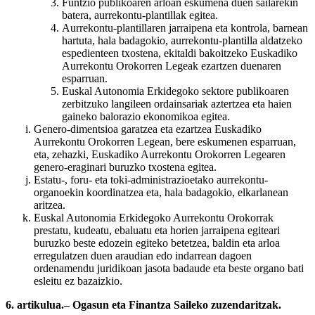
Funtzio publikoaren arloan eskumena duen sailarekin
batera, aurrekontu-plantillak egitea.
Aurrekontu-plantillaren jarraipena eta kontrola, barnean
hartuta, hala badagokio, aurrekontu-plantilla aldatzeko
espedienteen txostena, ekitaldi bakoitzeko Euskadiko
Aurrekontu Orokorren Legeak ezartzen duenaren
esparruan.
Euskal Autonomia Erkidegoko sektore publikoaren
zerbitzuko langileen ordainsariak aztertzea eta haien
gaineko balorazio ekonomikoa egitea.
Genero-dimentsioa garatzea eta ezartzea Euskadiko
Aurrekontu Orokorren Legean, bere eskumenen esparruan,
eta, zehazki, Euskadiko Aurrekontu Orokorren Legearen
genero-eraginari buruzko txostena egitea.
Estatu-, foru- eta toki-administrazioetako aurrekontu-
organoekin koordinatzea eta, hala badagokio, elkarlanean
aritzea.
Euskal Autonomia Erkidegoko Aurrekontu Orokorrak
prestatu, kudeatu, ebaluatu eta horien jarraipena egiteari
buruzko beste edozein egiteko betetzea, baldin eta arloa
erregulatzen duen araudian edo indarrean dagoen
ordenamendu juridikoan jasota badaude eta beste organo bati
esleitu ez bazaizkio.
6. artikulua.– Ogasun eta Finantza Saileko zuzendaritzak.