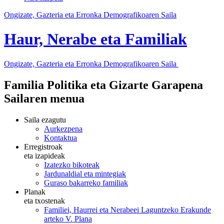
Ongizate, Gazteria eta Erronka Demografikoaren Saila
Haur, Nerabe eta Familiak
Ongizate, Gazteria eta Erronka Demografikoaren Saila
Familia Politika eta Gizarte Garapena
Sailaren menua
Saila ezagutu
Aurkezpena
Kontaktua
Erregistroak
eta izapideak
Izatezko bikoteak
Jardunaldial eta mintegiak
Guraso bakarreko familiak
Planak
eta txostenak
Familiei, Haurrei eta Nerabeei Laguntzeko Erakunde
arteko V. Plana