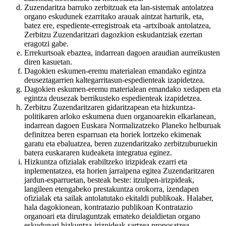
Zuzendaritza barruko zerbitzuak eta lan-sistemak antolatzea
organo eskudunek ezarritako arauak aintzat harturik, eta,
batez ere, espediente-erregistroak eta -artxiboak antolatzea,
Zerbitzu Zuzendaritzari dagozkion eskudantziak ezertan
eragotzi gabe.
Errekurtsoak ebaztea, indarrean dagoen araudian aurreikusten
diren kasuetan.
Dagokien eskumen-eremu materialean emandako egintza
deuseztagarrien kaltegarritasun-espedienteak izapidetzea.
Dagokien eskumen-eremu materialean emandako xedapen eta
egintza deusezak berrikusteko espedienteak izapidetzea.
Zerbitzu Zuzendaritzaren gidaritzapean eta hizkuntza-
politikaren arloko eskumena duen organoarekin elkarlanean,
indarrean dagoen Euskara Normalizatzeko Planeko helburuak
definitzea beren esparruan eta horiek lortzeko ekimenak
garatu eta ebaluatzea, beren zuzendaritzako zerbitzuburuekin
batera euskararen kudeaketa integratua eginez.
Hizkuntza ofizialak erabiltzeko irizpideak ezarri eta
inplementatzea, eta horien jarraipena egitea Zuzendaritzaren
jardun-esparruetan, besteak beste: itzulpen-irizpideak,
langileen etengabeko prestakuntza orokorra, izendapen
ofizialak eta sailak antolatutako ekitaldi publikoak. Halaber,
hala dagokionean, kontratazio publikoan Kontratazio
organoari eta dirulaguntzak emateko deialdietan organo
eskudunari hizkuntza-irizpideak sartzea proposatzea.