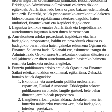
ororen inguruan ordenamendu juridikoak Euskal Autonomia
Erkidegoko Administrazio Orokorrari esleitzen dizkion
egitekoak, Jaurlaritzari edo beste organo batzuei esleitutakoak
izan ezik. Bereziki, sailek proposatutako aurrekontu-aldaketen
bidezkotasuna eta egokitasuna aztertzea dagokio, haien
ondorioei, finantzaketari eta izapideei dagokienez.
Laguntza teknikoa ematea Jaurlaritzak eta Legebiltzarrak
aurrekontuen inguruan izaten duten harremanean.
Aurrekontuen arloko prozedurak izapidetzea eta, hala
badagokio, proposatzea, baldin eta prozedurak ebaztea ez
badagokio berari baina haien gaineko eskumena Ogasun eta
Finantza Sailarena bada. Nolanahi ere, eskumena izango du
Administrazio Orokorraren Aurrekontuak osatzen dituzten eta
sail jakinenak ez diren aurrekontu-atalen hasierako baimena
eman eta kudeaketa orokorra egiteko.
Funtzio publikoaren arloko araudiak Ogasun eta Finantza
Sailari esleitzen dizkion eskumenak egikaritzea. Zehazki,
honako hauek dagozkio:
Ekonomia- eta aurrekontu-politika orokorraren
esparruan, Euskal Autonomia Erkidegoko sektore
publikoaren zerbitzuko langile-gastuek bete behar
dituzten jarraibideak proposatzea.
Langileen arloan gastua aldaraz dezaketen neurriei
buruzko nahitaezko txostena –eta, hala badagokio,
loteslea– prestatzea.