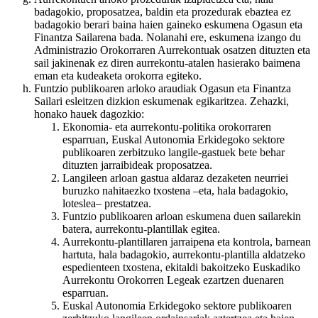
badagokio, proposatzea, baldin eta prozedurak ebaztea ez
badagokio berari baina haien gaineko eskumena Ogasun eta
Finantza Sailarena bada. Nolanahi ere, eskumena izango du
Administrazio Orokorraren Aurrekontuak osatzen dituzten eta
sail jakinenak ez diren aurrekontu-atalen hasierako baimena
eman eta kudeaketa orokorra egiteko.
Funtzio publikoaren arloko araudiak Ogasun eta Finantza
Sailari esleitzen dizkion eskumenak egikaritzea. Zehazki,
honako hauek dagozkio:
Ekonomia- eta aurrekontu-politika orokorraren
esparruan, Euskal Autonomia Erkidegoko sektore
publikoaren zerbitzuko langile-gastuek bete behar
dituzten jarraibideak proposatzea.
Langileen arloan gastua aldaraz dezaketen neurriei
buruzko nahitaezko txostena –eta, hala badagokio,
loteslea– prestatzea.
Funtzio publikoaren arloan eskumena duen sailarekin
batera, aurrekontu-plantillak egitea.
Aurrekontu-plantillaren jarraipena eta kontrola, barnean
hartuta, hala badagokio, aurrekontu-plantilla aldatzeko
espedienteen txostena, ekitaldi bakoitzeko Euskadiko
Aurrekontu Orokorren Legeak ezartzen duenaren
esparruan.
Euskal Autonomia Erkidegoko sektore publikoaren