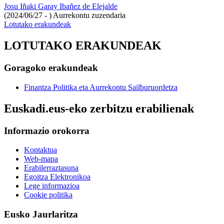
Josu Iñaki Garay Ibañez de Elejalde
(2024/06/27 - )
Aurrekontu zuzendaria
Lotutako erakundeak
LOTUTAKO ERAKUNDEAK
Goragoko erakundeak
Finantza Politika eta Aurrekontu Sailburuordetza
Euskadi.eus-eko zerbitzu erabilienak
Informazio orokorra
Kontaktua
Web-mapa
Erabilerraztasuna
Egoitza Elektronikoa
Lege informazioa
Cookie politika
Eusko Jaurlaritza