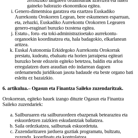
zerbitzuko langileen ordainsariak aztertzea eta haien
gaineko balorazio ekonomikoa egitea.
Genero-dimentsioa garatzea eta ezartzea Euskadiko
Aurrekontu Orokorren Legean, bere eskumenen esparruan,
eta, zehazki, Euskadiko Aurrekontu Orokorren Legearen
genero-eraginari buruzko txostena egitea.
Estatu-, foru- eta toki-administrazioetako aurrekontu-
organoekin koordinatzea eta, hala badagokio, elkarlanean
aritzea.
Euskal Autonomia Erkidegoko Aurrekontu Orokorrak
prestatu, kudeatu, ebaluatu eta horien jarraipena egiteari
buruzko beste edozein egiteko betetzea, baldin eta arloa
erregulatzen duen araudian edo indarrean dagoen
ordenamendu juridikoan jasota badaude eta beste organo bati
esleitu ez bazaizkio.
6. artikulua.– Ogasun eta Finantza Saileko zuzendaritzak.
Orokorrean, egiteko hauek izango dituzte Ogasun eta Finantza
Saileko zuzendariek:
Sailburuaren eta sailburuordeen ebazpenak betearaztea eta
eskuordetzen zaizkien eskudantziak baliatzea.
Saila ordezkatzea, sailburuak eskuordetuta.
Zuzendaritzaren jarduera guztiak programatu, bultzatu,
zuzendu, koordinatu eta kontrolatzea.