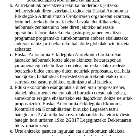
Aurrekontuak prestatzeko teknika modernoak jartzeko
beharrezkoak diren azterlanak egitea eta Euskal Autonomia
Erkidegoko Administrazio Orokorraren organoetan ezartzea,
lortu beharreko helburuak behar bezala identifikatzeko,
helburuak zenbateraino bete diren jakiteko adierazle
operatiboak formulatzeko eta gastu-programen emaitzak
programaz programako aurrekontuaren arabera ebaluatzeko,
aukerak nahiz jarri beharreko baliabide globalak aztertuz eta
zehaztuz.
Euskal Autonomia Erkidegoko Aurrekontu Orokorretan
jasotako helburuak lortze aldera ekintzen betearazpenari
jarraipena egin eta bultzada ematea, aurreikusitako xedeak
betetzeko bidea emango duten neurriak proposatuz, eta, hala
badagokio, baliabideak berresleitzea aurrekontuetako diru-
sarrerak eta gastu publikoa optimizatu ahal izateko.
Eduki ekonomiko esanguratsua duten arau-proposamenei,
planei, hitzarmenei eta erabakiei buruzko txostenak egitea,
aurrekontu-eragina ebaluatzeko eta dagozkion doitze-neurriak
proposatzeko, Euskal Autonomia Erkidegoko Ekonomia
Kontrolari eta Kontabilitateari buruzko Legearen testu
bateginaren 27.4 artikuluan ezarritakoarekin bat etorriz (testu
bategin hori urriaren 19ko 2/2017 Legegintzako Dekretuaren
bidez onartu zen).
Urte anitzeko gastuen inguruan eta aurrekontuen aldaketa