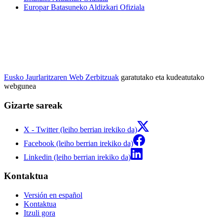
Europar Batasuneko Aldizkari Ofiziala
Eusko Jaurlaritzaren Web Zerbitzuak
garatutako eta kudeatutako
webgunea
Gizarte sareak
X - Twitter (leiho berrian irekiko da)
Facebook (leiho berrian irekiko da)
Linkedin (leiho berrian irekiko da)
Kontaktua
Versión en español
Kontaktua
Itzuli gora