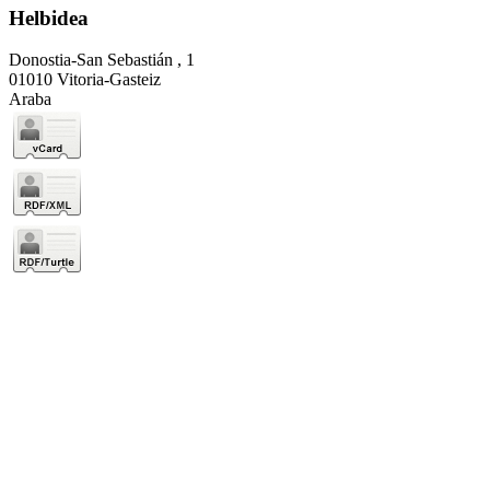
Helbidea
Donostia-San Sebastián , 1
01010 Vitoria-Gasteiz
Araba