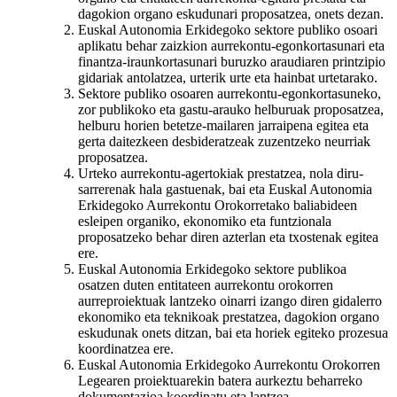
dagokion organo eskudunari proposatzea, onets dezan.
Euskal Autonomia Erkidegoko sektore publiko osoari
aplikatu behar zaizkion aurrekontu-egonkortasunari eta
finantza-iraunkortasunari buruzko araudiaren printzipio
gidariak antolatzea, urterik urte eta hainbat urtetarako.
Sektore publiko osoaren aurrekontu-egonkortasuneko,
zor publikoko eta gastu-arauko helburuak proposatzea,
helburu horien betetze-mailaren jarraipena egitea eta
gerta daitezkeen desbideratzeak zuzentzeko neurriak
proposatzea.
Urteko aurrekontu-agertokiak prestatzea, nola diru-
sarrerenak hala gastuenak, bai eta Euskal Autonomia
Erkidegoko Aurrekontu Orokorretako baliabideen
esleipen organiko, ekonomiko eta funtzionala
proposatzeko behar diren azterlan eta txostenak egitea
ere.
Euskal Autonomia Erkidegoko sektore publikoa
osatzen duten entitateen aurrekontu orokorren
aurreproiektuak lantzeko oinarri izango diren gidalerro
ekonomiko eta teknikoak prestatzea, dagokion organo
eskudunak onets ditzan, bai eta horiek egiteko prozesua
koordinatzea ere.
Euskal Autonomia Erkidegoko Aurrekontu Orokorren
Legearen proiektuarekin batera aurkeztu beharreko
dokumentazioa koordinatu eta lantzea.