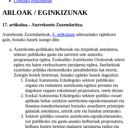
Lotutako erakundeak
ARLOAK / EGINKIZUNAK
17. artikulua.– Aurrekontu Zuzendaritza.
Aurrekontu Zuzendaritzak,
6. artikuluan
adierazitako egitekoez
gain, honako hauek izango ditu:
Aurrekontu-politikako helburuak eta irizpideak antolatzea,
sektore publikoko gastu eta sarreren urte anitzeko
programazioa egitea, Euskadiko Aurrekontu Orokorrak urtero
egitea eta haien exekuzioaren jarraipena egitea, Jaurlaritzak
ezarritako politika ekonomikoko jarraibideekin bat etorriz.
Zeregin horiek betetzean, honako egiteko hauek dagozkio:
Euskal Autonomia Erkidegoko sektore publikoko
organo eta entitateen aurrekontu-egitura prestatu eta
dagokion organo eskudunari proposatzea, onets dezan.
Euskal Autonomia Erkidegoko sektore publiko osoari
aplikatu behar zaizkion aurrekontu-egonkortasunari eta
finantza-iraunkortasunari buruzko araudiaren printzipio
gidariak antolatzea, urterik urte eta hainbat urtetarako.
Sektore publiko osoaren aurrekontu-egonkortasuneko,
zor publikoko eta gastu-arauko helburuak proposatzea,
helburu horien betetze-mailaren jarraipena egitea eta