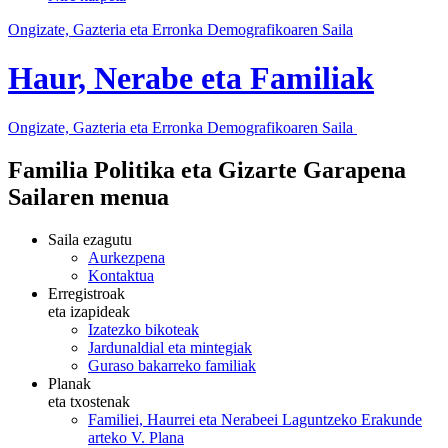
Ongizate, Gazteria eta Erronka Demografikoaren Saila
Haur, Nerabe eta Familiak
Ongizate, Gazteria eta Erronka Demografikoaren Saila
Familia Politika eta Gizarte Garapena
Sailaren menua
Saila ezagutu
Aurkezpena
Kontaktua
Erregistroak
eta izapideak
Izatezko bikoteak
Jardunaldial eta mintegiak
Guraso bakarreko familiak
Planak
eta txostenak
Familiei, Haurrei eta Nerabeei Laguntzeko Erakunde
arteko V. Plana