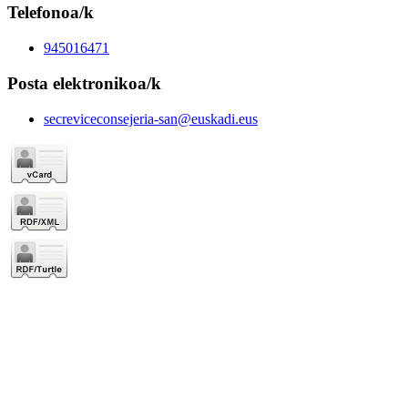
Telefonoa/k
945016471
Posta elektronikoa/k
secreviceconsejeria-san@euskadi.eus