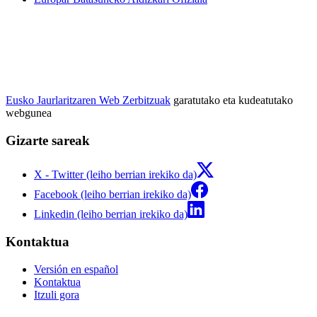
Eusko Jaurlaritzaren Web Zerbitzuak
garatutako eta kudeatutako
webgunea
Gizarte sareak
X - Twitter (leiho berrian irekiko da)
Facebook (leiho berrian irekiko da)
Linkedin (leiho berrian irekiko da)
Kontaktua
Versión en español
Kontaktua
Itzuli gora