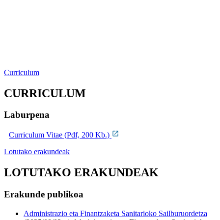
Curriculum
CURRICULUM
Laburpena
Curriculum Vitae (Pdf, 200 Kb.)
Lotutako erakundeak
LOTUTAKO ERAKUNDEAK
Erakunde publikoa
Administrazio eta Finantzaketa Sanitarioko Sailburuordetza