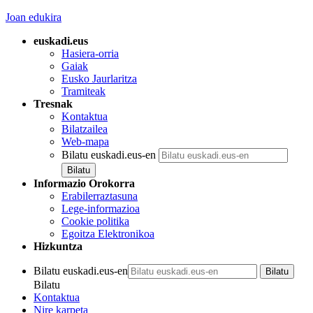
Joan edukira
euskadi.eus
Hasiera-orria
Gaiak
Eusko Jaurlaritza
Tramiteak
Tresnak
Kontaktua
Bilatzailea
Web-mapa
Bilatu euskadi.eus-en
Informazio Orokorra
Erabilerraztasuna
Lege-informazioa
Cookie politika
Egoitza Elektronikoa
Hizkuntza
Bilatu euskadi.eus-en
Bilatu
Kontaktua
Nire karpeta