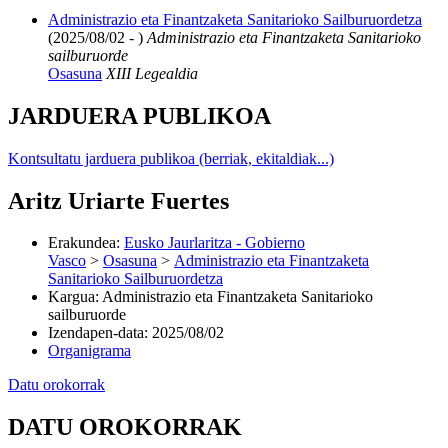
Administrazio eta Finantzaketa Sanitarioko Sailburuordetza
(2025/08/02 - )
Administrazio eta Finantzaketa Sanitarioko
sailburuorde
Osasuna
XIII Legealdia
JARDUERA PUBLIKOA
Kontsultatu jarduera publikoa (berriak, ekitaldiak...)
Aritz Uriarte Fuertes
Erakundea
:
Eusko Jaurlaritza - Gobierno
Vasco
>
Osasuna
>
Administrazio eta Finantzaketa
Sanitarioko Sailburuordetza
Kargua
:
Administrazio eta Finantzaketa Sanitarioko
sailburuorde
Izendapen-data
:
2025/08/02
Organigrama
Datu orokorrak
DATU OROKORRAK