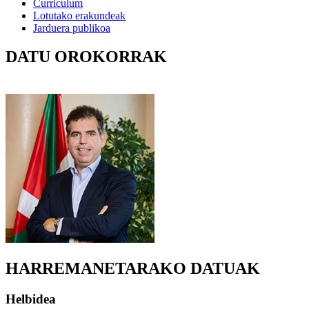
Curriculum
Lotutako erakundeak
Jarduera publikoa
DATU OROKORRAK
HARREMANETARAKO DATUAK
Helbidea