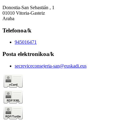
Donostia-San Sebastián , 1
01010 Vitoria-Gasteiz
Araba
Telefonoa/k
945016471
Posta elektronikoa/k
secreviceconsejeria-san@euskadi.eus