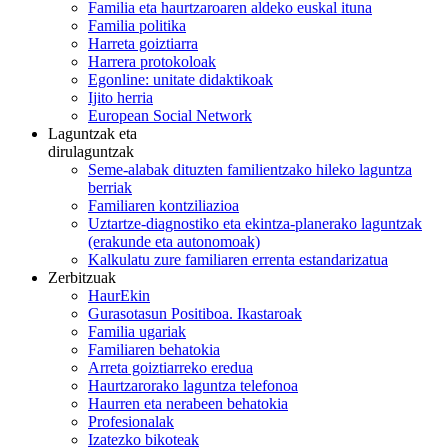
Familia eta haurtzaroaren aldeko euskal ituna
Familia politika
Harreta goiztiarra
Harrera protokoloak
Egonline: unitate didaktikoak
Ijito herria
European Social Network
Laguntzak eta
dirulaguntzak
Seme-alabak dituzten familientzako hileko laguntza
berriak
Familiaren kontziliazioa
Uztartze-diagnostiko eta ekintza-planerako laguntzak
(erakunde eta autonomoak)
Kalkulatu zure familiaren errenta estandarizatua
Zerbitzuak
HaurEkin
Gurasotasun Positiboa. Ikastaroak
Familia ugariak
Familiaren behatokia
Arreta goiztiarreko eredua
Haurtzarorako laguntza telefonoa
Haurren eta nerabeen behatokia
Profesionalak
Izatezko bikoteak