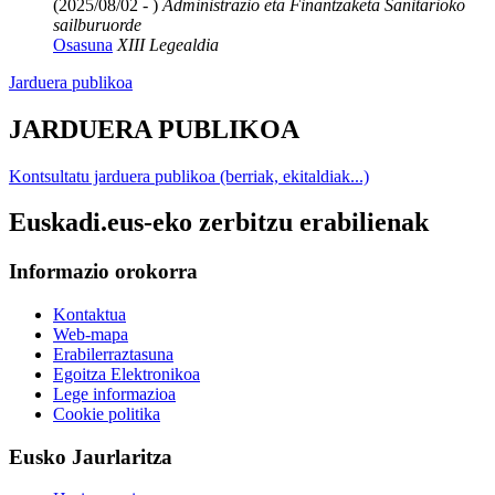
(2025/08/02 - )
Administrazio eta Finantzaketa Sanitarioko
sailburuorde
Osasuna
XIII Legealdia
Jarduera publikoa
JARDUERA PUBLIKOA
Kontsultatu jarduera publikoa (berriak, ekitaldiak...)
Euskadi.eus-eko zerbitzu erabilienak
Informazio orokorra
Kontaktua
Web-mapa
Erabilerraztasuna
Egoitza Elektronikoa
Lege informazioa
Cookie politika
Eusko Jaurlaritza