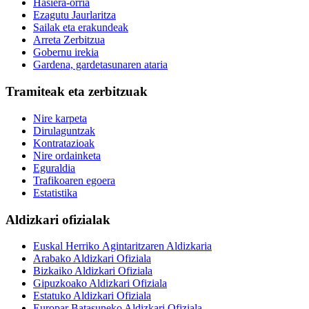
Hasiera-orria
Ezagutu Jaurlaritza
Sailak eta erakundeak
Arreta Zerbitzua
Gobernu irekia
Gardena, gardetasunaren ataria
Tramiteak eta zerbitzuak
Nire karpeta
Dirulaguntzak
Kontratazioak
Nire ordainketa
Eguraldia
Trafikoaren egoera
Estatistika
Aldizkari ofizialak
Euskal Herriko Agintaritzaren Aldizkaria
Arabako Aldizkari Ofiziala
Bizkaiko Aldizkari Ofiziala
Gipuzkoako Aldizkari Ofiziala
Estatuko Aldizkari Ofiziala
Europar Batasuneko Aldizkari Ofiziala