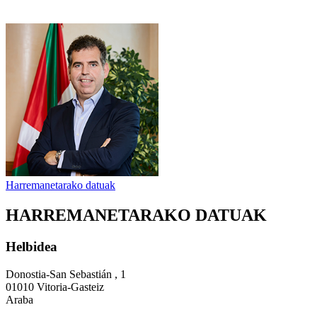
Harremanetarako datuak
HARREMANETARAKO DATUAK
Helbidea
Donostia-San Sebastián , 1
01010 Vitoria-Gasteiz
Araba