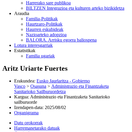
Harrerako sare publikoa
BILTZEN Integrazioa eta kulturen arteko bizikidetza
Araudia
Familia-Politikak
Haurtzaro-Politikak
Haurren eskubideak
Nazioarteko adopzioa
BALORA. Arrisku egoera baliospena
Lotura interesgarriak
Estatistikak
Familia ugariak
Aritz Uriarte Fuertes
Erakundea
:
Eusko Jaurlaritza - Gobierno
Vasco
>
Osasuna
>
Administrazio eta Finantzaketa
Sanitarioko Sailburuordetza
Kargua
:
Administrazio eta Finantzaketa Sanitarioko
sailburuorde
Izendapen-data
:
2025/08/02
Organigrama
Datu orokorrak
Harremanetarako datuak