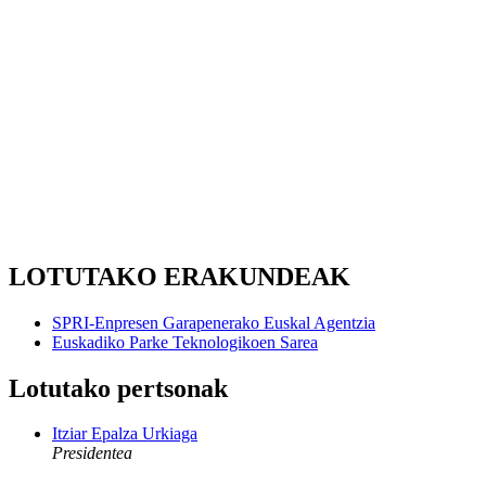
LOTUTAKO ERAKUNDEAK
SPRI-Enpresen Garapenerako Euskal Agentzia
Euskadiko Parke Teknologikoen Sarea
Lotutako pertsonak
Itziar Epalza Urkiaga
Presidentea