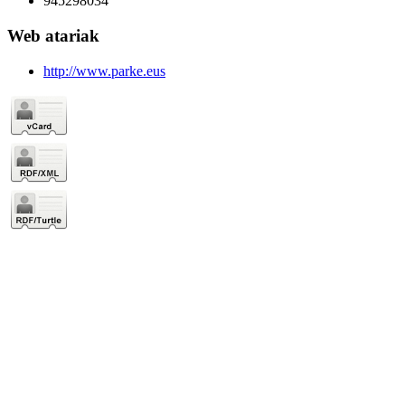
945298034
Web atariak
http://www.parke.eus