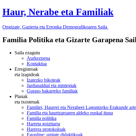
Haur, Nerabe eta Familiak
Ongizate, Gazteria eta Erronka Demografikoaren Saila
Familia Politika eta Gizarte Garapena Sa
Saila ezagutu
Aurkezpena
Kontaktua
Erregistroak
eta izapideak
Izatezko bikoteak
Jardunaldial eta mintegiak
Guraso bakarreko familiak
Planak
eta txostenak
Familiei, Haurrei eta Nerabeei Laguntzeko Erakunde art
Familia eta haurtzaroaren aldeko euskal ituna
Familia politika
Harreta goiztiarra
Harrera protokoloak
Egonline: unitate didaktikoak