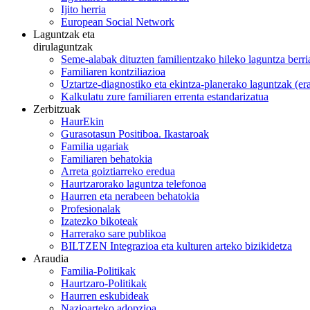
Ijito herria
European Social Network
Laguntzak eta
dirulaguntzak
Seme-alabak dituzten familientzako hileko laguntza berri
Familiaren kontziliazioa
Uztartze-diagnostiko eta ekintza-planerako laguntzak (e
Kalkulatu zure familiaren errenta estandarizatua
Zerbitzuak
HaurEkin
Gurasotasun Positiboa. Ikastaroak
Familia ugariak
Familiaren behatokia
Arreta goiztiarreko eredua
Haurtzarorako laguntza telefonoa
Haurren eta nerabeen behatokia
Profesionalak
Izatezko bikoteak
Harrerako sare publikoa
BILTZEN Integrazioa eta kulturen arteko bizikidetza
Araudia
Familia-Politikak
Haurtzaro-Politikak
Haurren eskubideak
Nazioarteko adopzioa