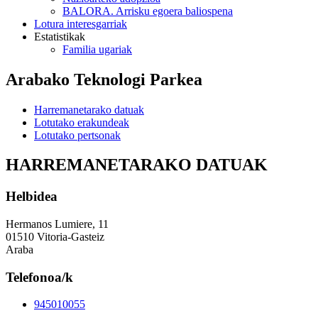
BALORA. Arrisku egoera baliospena
Lotura interesgarriak
Estatistikak
Familia ugariak
Arabako Teknologi Parkea
Harremanetarako datuak
Lotutako erakundeak
Lotutako pertsonak
HARREMANETARAKO DATUAK
Helbidea
Hermanos Lumiere, 11
01510 Vitoria-Gasteiz
Araba
Telefonoa/k
945010055