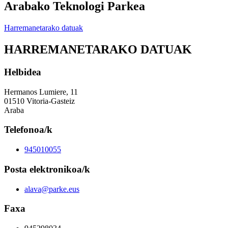
Arabako Teknologi Parkea
Harremanetarako datuak
HARREMANETARAKO DATUAK
Helbidea
Hermanos Lumiere, 11
01510 Vitoria-Gasteiz
Araba
Telefonoa/k
945010055
Posta elektronikoa/k
alava@parke.eus
Faxa