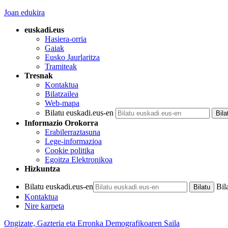
Joan edukira
euskadi.eus
Hasiera-orria
Gaiak
Eusko Jaurlaritza
Tramiteak
Tresnak
Kontaktua
Bilatzailea
Web-mapa
Bilatu euskadi.eus-en
Informazio Orokorra
Erabilerraztasuna
Lege-informazioa
Cookie politika
Egoitza Elektronikoa
Hizkuntza
Bilatu euskadi.eus-en
Bil
Kontaktua
Nire karpeta
Ongizate, Gazteria eta Erronka Demografikoaren Saila