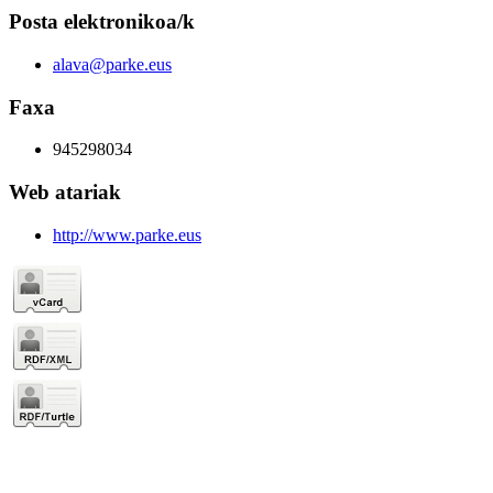
Posta elektronikoa/k
alava@parke.eus
Faxa
945298034
Web atariak
http://www.parke.eus