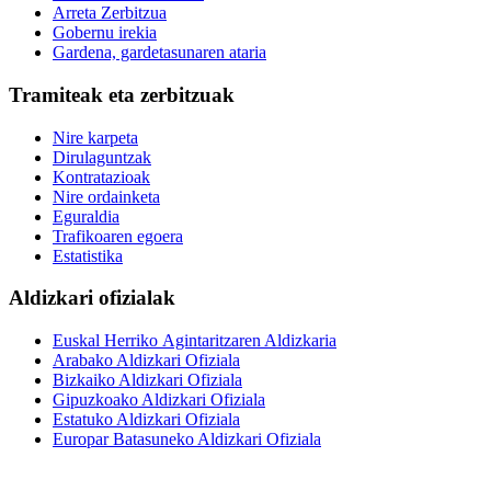
Arreta Zerbitzua
Gobernu irekia
Gardena, gardetasunaren ataria
Tramiteak eta zerbitzuak
Nire karpeta
Dirulaguntzak
Kontratazioak
Nire ordainketa
Eguraldia
Trafikoaren egoera
Estatistika
Aldizkari ofizialak
Euskal Herriko Agintaritzaren Aldizkaria
Arabako Aldizkari Ofiziala
Bizkaiko Aldizkari Ofiziala
Gipuzkoako Aldizkari Ofiziala
Estatuko Aldizkari Ofiziala
Europar Batasuneko Aldizkari Ofiziala