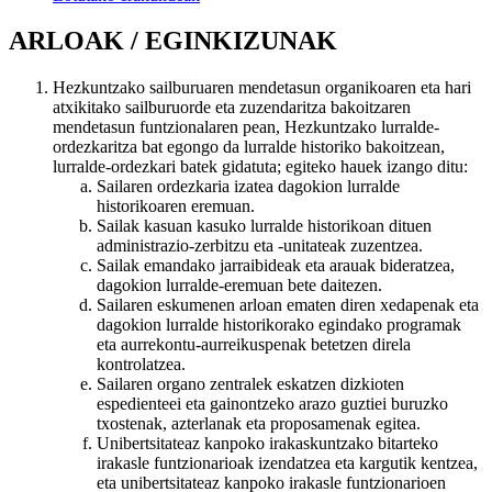
ARLOAK / EGINKIZUNAK
Hezkuntzako sailburuaren mendetasun organikoaren eta hari
atxikitako sailburuorde eta zuzendaritza bakoitzaren
mendetasun funtzionalaren pean, Hezkuntzako lurralde-
ordezkaritza bat egongo da lurralde historiko bakoitzean,
lurralde-ordezkari batek gidatuta; egiteko hauek izango ditu:
Sailaren ordezkaria izatea dagokion lurralde
historikoaren eremuan.
Sailak kasuan kasuko lurralde historikoan dituen
administrazio-zerbitzu eta -unitateak zuzentzea.
Sailak emandako jarraibideak eta arauak bideratzea,
dagokion lurralde-eremuan bete daitezen.
Sailaren eskumenen arloan ematen diren xedapenak eta
dagokion lurralde historikorako egindako programak
eta aurrekontu-aurreikuspenak betetzen direla
kontrolatzea.
Sailaren organo zentralek eskatzen dizkioten
espedienteei eta gainontzeko arazo guztiei buruzko
txostenak, azterlanak eta proposamenak egitea.
Unibertsitateaz kanpoko irakaskuntzako bitarteko
irakasle funtzionarioak izendatzea eta kargutik kentzea,
eta unibertsitateaz kanpoko irakasle funtzionarioen