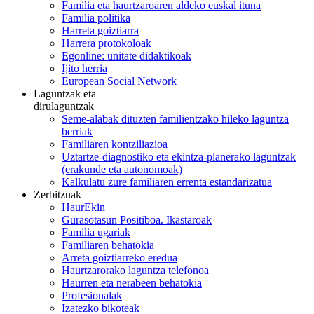
Familia eta haurtzaroaren aldeko euskal ituna
Familia politika
Harreta goiztiarra
Harrera protokoloak
Egonline: unitate didaktikoak
Ijito herria
European Social Network
Laguntzak eta
dirulaguntzak
Seme-alabak dituzten familientzako hileko laguntza
berriak
Familiaren kontziliazioa
Uztartze-diagnostiko eta ekintza-planerako laguntzak
(erakunde eta autonomoak)
Kalkulatu zure familiaren errenta estandarizatua
Zerbitzuak
HaurEkin
Gurasotasun Positiboa. Ikastaroak
Familia ugariak
Familiaren behatokia
Arreta goiztiarreko eredua
Haurtzarorako laguntza telefonoa
Haurren eta nerabeen behatokia
Profesionalak
Izatezko bikoteak