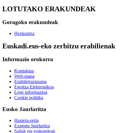
LOTUTAKO ERAKUNDEAK
Goragoko erakundeak
Hezkuntza
Euskadi.eus-eko zerbitzu erabilienak
Informazio orokorra
Kontaktua
Web-mapa
Erabilerraztasuna
Egoitza Elektronikoa
Lege informazioa
Cookie politika
Eusko Jaurlaritza
Hasiera-orria
Ezagutu Jaurlaritza
Sailak eta erakundeak