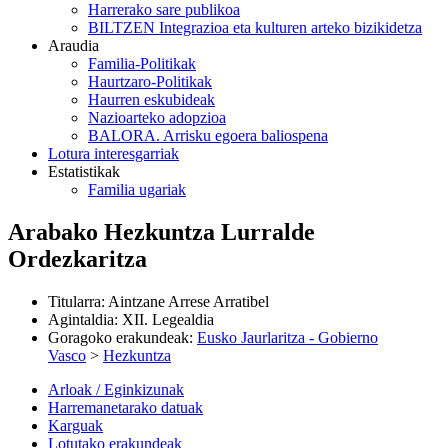
Harrerako sare publikoa
BILTZEN Integrazioa eta kulturen arteko bizikidetza
Araudia
Familia-Politikak
Haurtzaro-Politikak
Haurren eskubideak
Nazioarteko adopzioa
BALORA. Arrisku egoera baliospena
Lotura interesgarriak
Estatistikak
Familia ugariak
Arabako Hezkuntza Lurralde
Ordezkaritza
Titularra
:
Aintzane Arrese Arratibel
Agintaldia
:
XII. Legealdia
Goragoko erakundeak
:
Eusko Jaurlaritza - Gobierno
Vasco
>
Hezkuntza
Arloak / Eginkizunak
Harremanetarako datuak
Karguak
Lotutako erakundeak