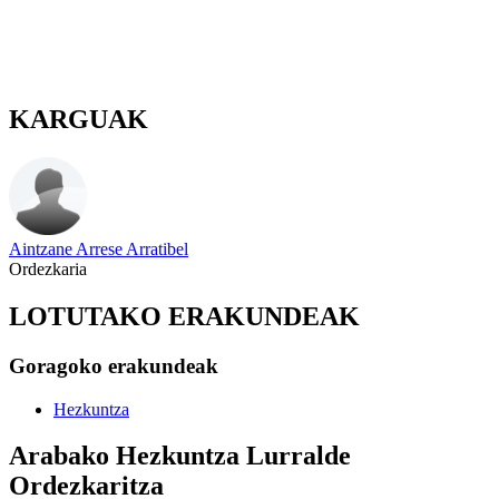
KARGUAK
Aintzane Arrese Arratibel
Ordezkaria
LOTUTAKO ERAKUNDEAK
Goragoko erakundeak
Hezkuntza
Arabako Hezkuntza Lurralde
Ordezkaritza