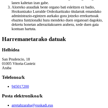
lanen kaltetan izan gabe.
Alorreko araudiak beste organo bati esleitzen ez badio,
Hezkuntzako Lurralde Ordezkaritzako titularrak emandako
administrazio-egintzen aurkako gora jotzeko errekurtsoak
ebaztea funtzionalki hura mendeko duen organoari dagokio,
dekretu honetan adierazitakoaren arabera, xede duen gaia
kontuan hartuta.
Harremanetarako datuak
Helbidea
San Prudencio, 18
01005 Vitoria-Gasteiz
Araba
Telefonoa/k
945017200
Posta elektronikoa/k
arretahzaraba@euskadi.eus