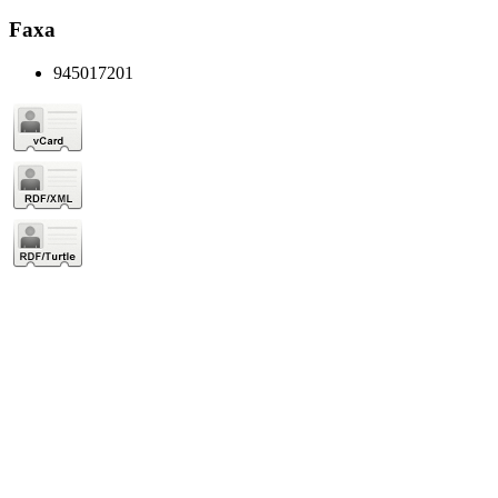
Faxa
945017201