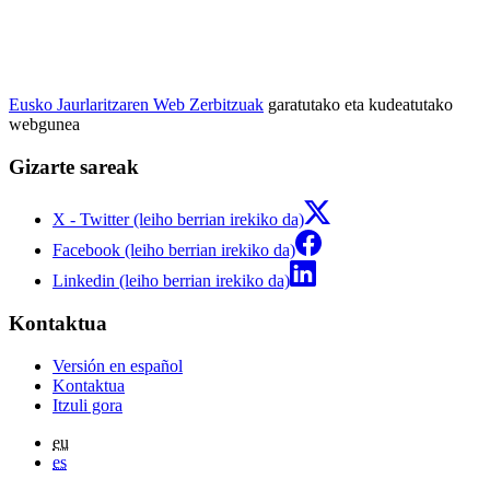
Eusko Jaurlaritzaren Web Zerbitzuak
garatutako eta kudeatutako
webgunea
Gizarte sareak
X - Twitter (leiho berrian irekiko da)
Facebook (leiho berrian irekiko da)
Linkedin (leiho berrian irekiko da)
Kontaktua
Versión en español
Kontaktua
Itzuli gora
eu
es