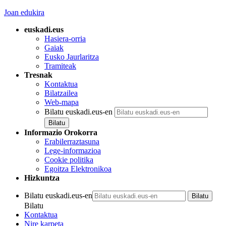
Joan edukira
euskadi.eus
Hasiera-orria
Gaiak
Eusko Jaurlaritza
Tramiteak
Tresnak
Kontaktua
Bilatzailea
Web-mapa
Bilatu euskadi.eus-en
Informazio Orokorra
Erabilerraztasuna
Lege-informazioa
Cookie politika
Egoitza Elektronikoa
Hizkuntza
Bilatu euskadi.eus-en
Bilatu
Kontaktua
Nire karpeta