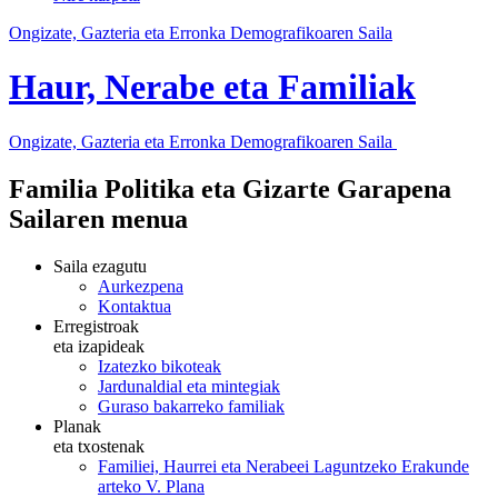
Ongizate, Gazteria eta Erronka Demografikoaren Saila
Haur, Nerabe eta Familiak
Ongizate, Gazteria eta Erronka Demografikoaren Saila
Familia Politika eta Gizarte Garapena
Sailaren menua
Saila ezagutu
Aurkezpena
Kontaktua
Erregistroak
eta izapideak
Izatezko bikoteak
Jardunaldial eta mintegiak
Guraso bakarreko familiak
Planak
eta txostenak
Familiei, Haurrei eta Nerabeei Laguntzeko Erakunde
arteko V. Plana