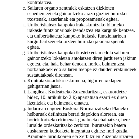
kontrolatzea.
Sailaren organo zentralek eskatzen dizkioten
espedienteei eta gainontzeko arazo guztiei buruzko
txostenak, azterlanak eta proposamenak egitea.
Unibertsitateaz kanpoko irakaskuntzako bitarteko
irakasle funtzionarioak izendatzea eta kargutik kentzea,
eta unibertsitateaz kanpoko irakasle funtzionarioen
kargu-hartzeei eta -uzteei buruzko jakinarazpenak
egitea.
Unibertsitateaz kanpoko ikastetxeetan edota sailaren
gainontzeko lokaletan antolatzen diren jardueren jakitun
egotea, eta, hala behar denean, horiek baimentzea,
norbanakoek edo sailaren menpe ez dauden erakundeek
sustatutakoak direnean.
Kontratazio-arloko eskumena, bigarren xedapen
gehigarrian jasoa.
Langileak Kudeatzeko Zuzendaritzak, eskuordetze
bidez, 10. artikuluko 2.k) apartatuan ezarri ez diren
lizentziak eta baimenak ematea.
Indarrean dagoen Euskara Normalizatzeko Planeko
helburuak definitzea berari dagokion alorrean, eta
horiek lortzeko ekimenak garatu eta ebaluatzea, bere
lurralde-ordezkaritzako zerbitzu- burutzekin batera
euskararen kudeaketa integratua eginez; hori guztia,
Araubide Juridikoaren eta Zerbitzuen Zuzendaritzaren