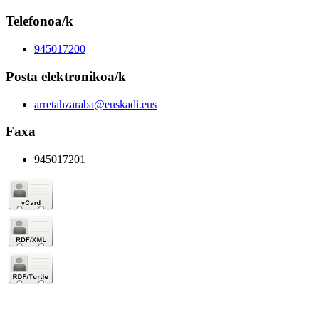
Telefonoa/k
945017200
Posta elektronikoa/k
arretahzaraba@euskadi.eus
Faxa
945017201