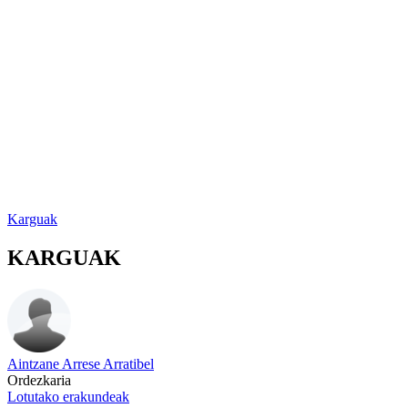
Karguak
KARGUAK
Aintzane Arrese Arratibel
Ordezkaria
Lotutako erakundeak