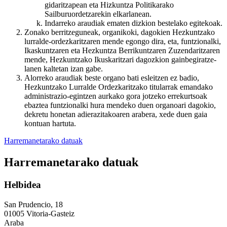
gidaritzapean eta Hizkuntza Politikarako
Sailburuordetzarekin elkarlanean.
Indarreko araudiak ematen dizkion bestelako egitekoak.
Zonako berritzeguneak, organikoki, dagokien Hezkuntzako
lurralde-ordezkaritzaren mende egongo dira, eta, funtzionalki,
Ikaskuntzaren eta Hezkuntza Berrikuntzaren Zuzendaritzaren
mende, Hezkuntzako Ikuskaritzari dagozkion gainbegiratze-
lanen kaltetan izan gabe.
Alorreko araudiak beste organo bati esleitzen ez badio,
Hezkuntzako Lurralde Ordezkaritzako titularrak emandako
administrazio-egintzen aurkako gora jotzeko errekurtsoak
ebaztea funtzionalki hura mendeko duen organoari dagokio,
dekretu honetan adierazitakoaren arabera, xede duen gaia
kontuan hartuta.
Harremanetarako datuak
Harremanetarako datuak
Helbidea
San Prudencio, 18
01005 Vitoria-Gasteiz
Araba