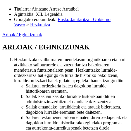
Titularra
:
Aintzane Arrese Arratibel
Agintaldia
:
XII. Legealdia
Goragoko erakundeak
:
Eusko Jaurlaritza - Gobierno
Vasco
>
Hezkuntza
Arloak / Eginkizunak
ARLOAK / EGINKIZUNAK
Hezkuntzako sailburuaren mendetasun organikoaren eta hari
atxikitako sailburuorde eta zuzendaritza bakoitzaren
mendetasun funtzionalaren pean, Hezkuntzako lurralde-
ordezkaritza bat egongo da lurralde historiko bakoitzean,
lurralde-ordezkari batek gidatuta; egiteko hauek izango ditu:
Sailaren ordezkaria izatea dagokion lurralde
historikoaren eremuan.
Sailak kasuan kasuko lurralde historikoan dituen
administrazio-zerbitzu eta -unitateak zuzentzea.
Sailak emandako jarraibideak eta arauak bideratzea,
dagokion lurralde-eremuan bete daitezen.
Sailaren eskumenen arloan ematen diren xedapenak eta
dagokion lurralde historikorako egindako programak
eta aurrekontu-aurreikuspenak betetzen direla