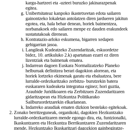
kargu-hartzeei eta -uzteei buruzko jakinarazpenak
egitea.
Unibertsitateaz kanpoko ikastetxeetan edota sailaren
gainontzeko lokaletan antolatzen diren jardueren jakitun
egotea, eta, hala behar denean, horiek baimentzea,
norbanakoek edo sailaren menpe ez dauden erakundeek
sustatutakoak direnean.
Kontratazio-arloko eskumena, bigarren xedapen
gehigarrian jasoa.
Langileak Kudeatzeko Zuzendaritzak, eskuordetze
bidez, 10. artikuluko 2.k) apartatuan ezarri ez diren
lizentziak eta baimenak ematea.
Indarrean dagoen Euskara Normalizatzeko Planeko
helburuak definitzea berari dagokion alorrean, eta
horiek lortzeko ekimenak garatu eta ebaluatzea, bere
lurralde-ordezkaritzako zerbitzu- burutzekin batera
euskararen kudeaketa integratua eginez; hori guztia,
Araubide Juridikoaren eta Zerbitzuen Zuzendaritzaren
gidaritzapean eta Hizkuntza Politikarako
Sailburuordetzarekin elkarlanean.
Indarreko araudiak ematen dizkion bestelako egitekoak.
Zonako berritzeguneak, organikoki, dagokien Hezkuntzako
lurralde-ordezkaritzaren mende egongo dira, eta, funtzionalki,
Ikaskuntzaren eta Hezkuntza Berrikuntzaren Zuzendaritzaren
mende, Hezkuntzako Ikuskaritzari dagozkion gainbegiratze-