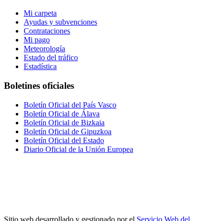
Mi carpeta
Ayudas y subvenciones
Contrataciones
Mi pago
Meteorología
Estado del tráfico
Estadística
Boletines oficiales
Boletín Oficial del País Vasco
Boletín Oficial de Álava
Boletín Oficial de Bizkaia
Boletín Oficial de Gipuzkoa
Boletín Oficial del Estado
Diario Oficial de la Unión Europea
Sitio web desarrollado y gestionado por el
Servicio Web del