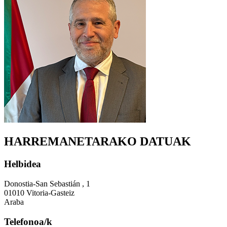
HARREMANETARAKO DATUAK
Helbidea
Donostia-San Sebastián , 1
01010 Vitoria-Gasteiz
Araba
Telefonoa/k