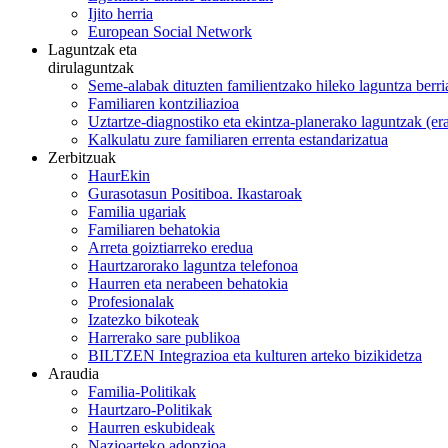
Ijito herria
European Social Network
Laguntzak eta
dirulaguntzak
Seme-alabak dituzten familientzako hileko laguntza berri
Familiaren kontziliazioa
Uztartze-diagnostiko eta ekintza-planerako laguntzak (e
Kalkulatu zure familiaren errenta estandarizatua
Zerbitzuak
HaurEkin
Gurasotasun Positiboa. Ikastaroak
Familia ugariak
Familiaren behatokia
Arreta goiztiarreko eredua
Haurtzarorako laguntza telefonoa
Haurren eta nerabeen behatokia
Profesionalak
Izatezko bikoteak
Harrerako sare publikoa
BILTZEN Integrazioa eta kulturen arteko bizikidetza
Araudia
Familia-Politikak
Haurtzaro-Politikak
Haurren eskubideak
Nazioarteko adopzioa