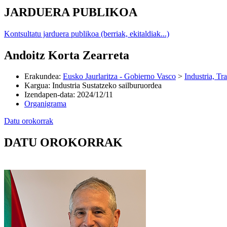
JARDUERA PUBLIKOA
Kontsultatu jarduera publikoa (berriak, ekitaldiak...)
Andoitz Korta Zearreta
Erakundea
:
Eusko Jaurlaritza - Gobierno Vasco
>
Industria, Tr
Kargua
:
Industria Sustatzeko sailburuordea
Izendapen-data
:
2024/12/11
Organigrama
Datu orokorrak
DATU OROKORRAK