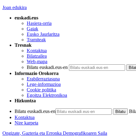
Joan edukira
euskadi.eus
Hasiera-orria
Gaiak
Eusko Jaurlaritza
Tramiteak
Tresnak
Kontaktua
Bilatzailea
Web-mapa
Bilatu euskadi.eus-en
Informazio Orokorra
Erabilerraztasuna
Lege-informazioa
Cookie politika
Egoitza Elektronikoa
Hizkuntza
Bilatu euskadi.eus-en
Bil
Kontaktua
Nire karpeta
Ongizate, Gazteria eta Erronka Demografikoaren Saila