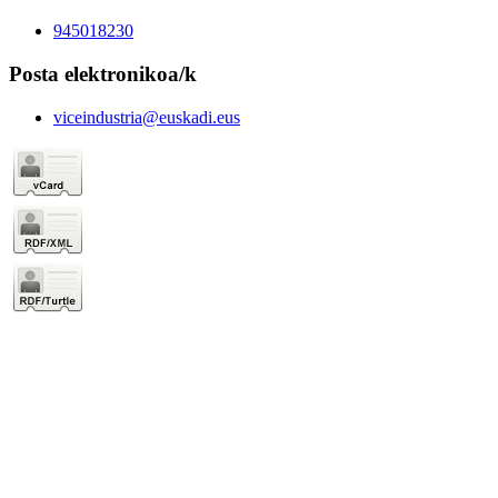
945018230
Posta elektronikoa/k
viceindustria@euskadi.eus