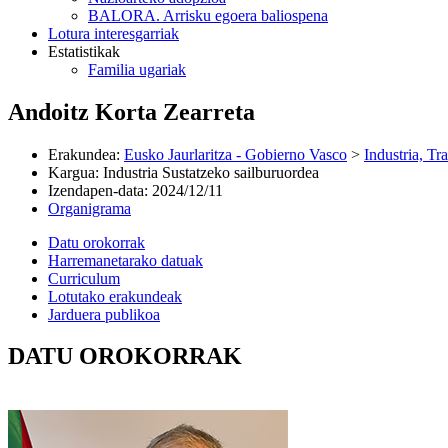
BALORA. Arrisku egoera baliospena
Lotura interesgarriak
Estatistikak
Familia ugariak
Andoitz Korta Zearreta
Erakundea
:
Eusko Jaurlaritza - Gobierno Vasco
>
Industria, Tr
Kargua
:
Industria Sustatzeko sailburuordea
Izendapen-data
:
2024/12/11
Organigrama
Datu orokorrak
Harremanetarako datuak
Curriculum
Lotutako erakundeak
Jarduera publikoa
DATU OROKORRAK