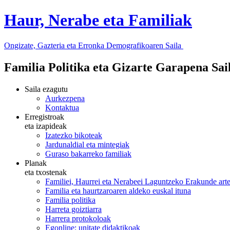
Haur, Nerabe eta Familiak
Ongizate, Gazteria eta Erronka Demografikoaren Saila
Familia Politika eta Gizarte Garapena Sa
Saila ezagutu
Aurkezpena
Kontaktua
Erregistroak
eta izapideak
Izatezko bikoteak
Jardunaldial eta mintegiak
Guraso bakarreko familiak
Planak
eta txostenak
Familiei, Haurrei eta Nerabeei Laguntzeko Erakunde art
Familia eta haurtzaroaren aldeko euskal ituna
Familia politika
Harreta goiztiarra
Harrera protokoloak
Egonline: unitate didaktikoak