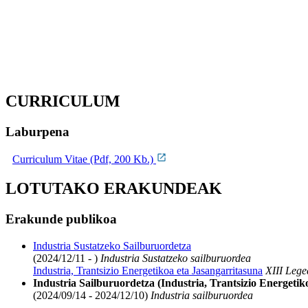
CURRICULUM
Laburpena
Curriculum Vitae (Pdf, 200 Kb.)
LOTUTAKO ERAKUNDEAK
Erakunde publikoa
Industria Sustatzeko Sailburuordetza
(2024/12/11 - )
Industria Sustatzeko sailburuordea
Industria, Trantsizio Energetikoa eta Jasangarritasuna
XIII Lege
Industria Sailburuordetza (Industria, Trantsizio Energetik
(2024/09/14 - 2024/12/10)
Industria sailburuordea