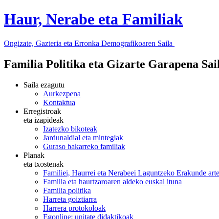
Haur, Nerabe eta Familiak
Ongizate, Gazteria eta Erronka Demografikoaren Saila
Familia Politika eta Gizarte Garapena Sa
Saila ezagutu
Aurkezpena
Kontaktua
Erregistroak
eta izapideak
Izatezko bikoteak
Jardunaldial eta mintegiak
Guraso bakarreko familiak
Planak
eta txostenak
Familiei, Haurrei eta Nerabeei Laguntzeko Erakunde art
Familia eta haurtzaroaren aldeko euskal ituna
Familia politika
Harreta goiztiarra
Harrera protokoloak
Egonline: unitate didaktikoak