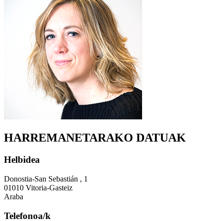
HARREMANETARAKO DATUAK
Helbidea
Donostia-San Sebastián , 1
01010 Vitoria-Gasteiz
Araba
Telefonoa/k