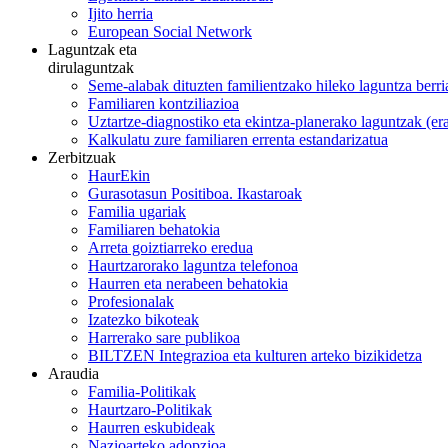
Ijito herria
European Social Network
Laguntzak eta
dirulaguntzak
Seme-alabak dituzten familientzako hileko laguntza berri
Familiaren kontziliazioa
Uztartze-diagnostiko eta ekintza-planerako laguntzak (e
Kalkulatu zure familiaren errenta estandarizatua
Zerbitzuak
HaurEkin
Gurasotasun Positiboa. Ikastaroak
Familia ugariak
Familiaren behatokia
Arreta goiztiarreko eredua
Haurtzarorako laguntza telefonoa
Haurren eta nerabeen behatokia
Profesionalak
Izatezko bikoteak
Harrerako sare publikoa
BILTZEN Integrazioa eta kulturen arteko bizikidetza
Araudia
Familia-Politikak
Haurtzaro-Politikak
Haurren eskubideak
Nazioarteko adopzioa