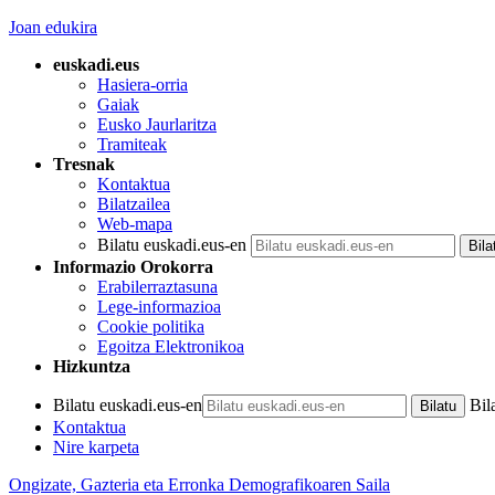
Joan edukira
euskadi.eus
Hasiera-orria
Gaiak
Eusko Jaurlaritza
Tramiteak
Tresnak
Kontaktua
Bilatzailea
Web-mapa
Bilatu euskadi.eus-en
Informazio Orokorra
Erabilerraztasuna
Lege-informazioa
Cookie politika
Egoitza Elektronikoa
Hizkuntza
Bilatu euskadi.eus-en
Bil
Kontaktua
Nire karpeta
Ongizate, Gazteria eta Erronka Demografikoaren Saila