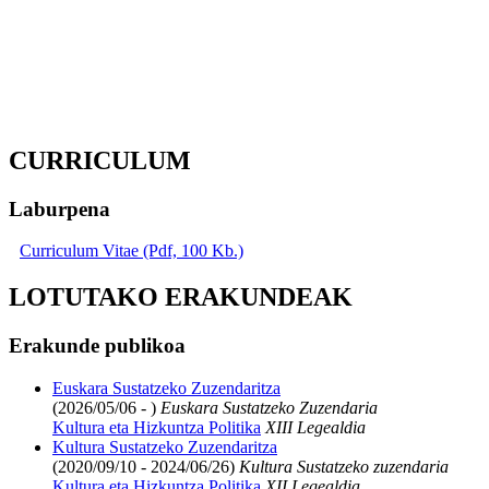
CURRICULUM
Laburpena
Curriculum Vitae (Pdf, 100 Kb.)
LOTUTAKO ERAKUNDEAK
Erakunde publikoa
Euskara Sustatzeko Zuzendaritza
(2026/05/06 - )
Euskara Sustatzeko Zuzendaria
Kultura eta Hizkuntza Politika
XIII Legealdia
Kultura Sustatzeko Zuzendaritza
(2020/09/10 - 2024/06/26)
Kultura Sustatzeko zuzendaria
Kultura eta Hizkuntza Politika
XII Legealdia