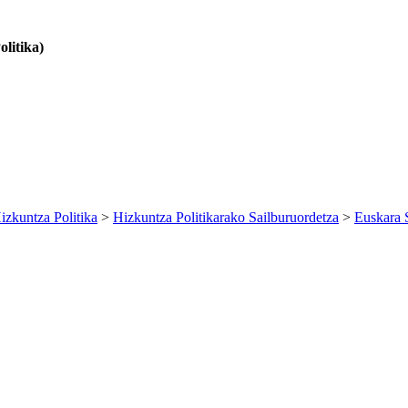
litika)
izkuntza Politika
>
Hizkuntza Politikarako Sailburuordetza
>
Euskara 