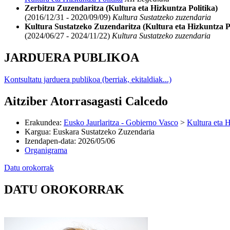
Zerbitzu Zuzendaritza (Kultura eta Hizkuntza Politika)
(2016/12/31 - 2020/09/09)
Kultura Sustatzeko zuzendaria
Kultura Sustatzeko Zuzendaritza (Kultura eta Hizkuntza Po
(2024/06/27 - 2024/11/22)
Kultura Sustatzeko zuzendaria
JARDUERA PUBLIKOA
Kontsultatu jarduera publikoa (berriak, ekitaldiak...)
Aitziber Atorrasagasti Calcedo
Erakundea
:
Eusko Jaurlaritza - Gobierno Vasco
>
Kultura eta H
Kargua
:
Euskara Sustatzeko Zuzendaria
Izendapen-data
:
2026/05/06
Organigrama
Datu orokorrak
DATU OROKORRAK