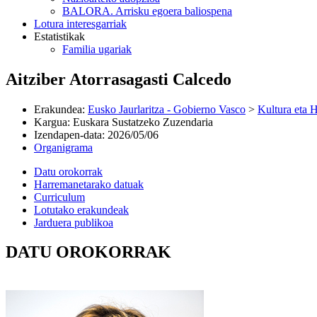
BALORA. Arrisku egoera baliospena
Lotura interesgarriak
Estatistikak
Familia ugariak
Aitziber Atorrasagasti Calcedo
Erakundea
:
Eusko Jaurlaritza - Gobierno Vasco
>
Kultura eta H
Kargua
:
Euskara Sustatzeko Zuzendaria
Izendapen-data
:
2026/05/06
Organigrama
Datu orokorrak
Harremanetarako datuak
Curriculum
Lotutako erakundeak
Jarduera publikoa
DATU OROKORRAK