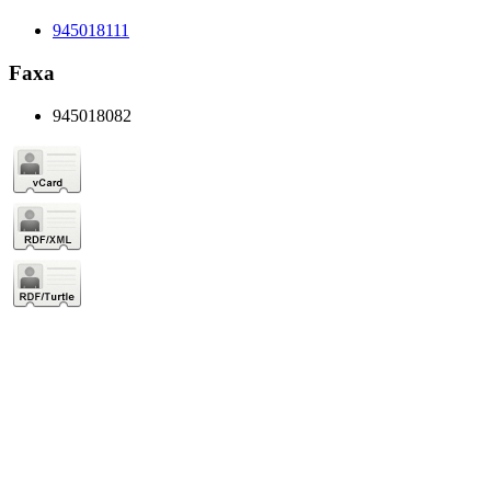
945018111
Faxa
945018082