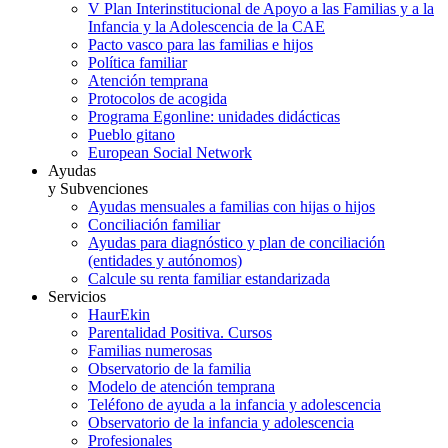
V Plan Interinstitucional de Apoyo a las Familias y a la
Infancia y la Adolescencia de la CAE
Pacto vasco para las familias e hijos
Política familiar
Atención temprana
Protocolos de acogida
Programa Egonline: unidades didácticas
Pueblo gitano
European Social Network
Ayudas
y Subvenciones
Ayudas mensuales a familias con hijas o hijos
Conciliación familiar
Ayudas para diagnóstico y plan de conciliación
(entidades y autónomos)
Calcule su renta familiar estandarizada
Servicios
HaurEkin
Parentalidad Positiva. Cursos
Familias numerosas
Observatorio de la familia
Modelo de atención temprana
Teléfono de ayuda a la infancia y adolescencia
Observatorio de la infancia y adolescencia
Profesionales