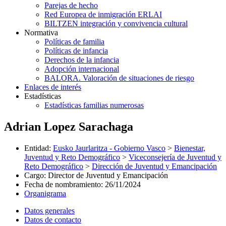
Parejas de hecho
Red Europea de inmigración ERLAI
BILTZEN integración y convivencia cultural
Normativa
Políticas de familia
Políticas de infancia
Derechos de la infancia
Adopción internacional
BALORA. Valoración de situaciones de riesgo
Enlaces de interés
Estadísticas
Estadísticas familias numerosas
Adrian Lopez Sarachaga
Entidad
:
Eusko Jaurlaritza - Gobierno Vasco
>
Bienestar,
Juventud y Reto Demográfico
>
Viceconsejería de Juventud y
Reto Demográfico
>
Dirección de Juventud y Emancipación
Cargo
:
Director de Juventud y Emancipación
Fecha de nombramiento
:
26/11/2024
Organigrama
Datos generales
Datos de contacto