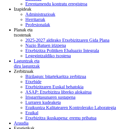
Errentamendu kontratu erregistroa
Izapideak
Administrazioak
Herritarrak
Profesionalak
Planak eta
txostenak
2025-2027 aldirako Etxebizitzaren Gida Plana
Nazio Batuen irizpena
Etxebizitza Politiken Ebaluazio Integrala
Legegintzaldiko txostena
Laguntzak eta
diru laguntzak
Zerbitzuak
Bizilagun: bitartekaritza zerbitzua
Etxebide
Etxebizitzaren Euskal behatokia
ASAP: Etxebizitza libreko alokairua
Irisgarritasunaren sustapena
Lurraren kudeaketa
Eraikuntza Kalitatearen Kontrolerako Laborategia
Eraikal
Etxebizitza ikuskapena: eremu pribatua
Araudia
Estatistikak