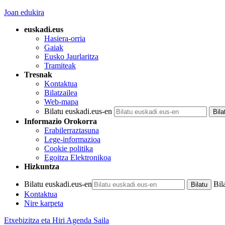
Joan edukira
euskadi.eus
Hasiera-orria
Gaiak
Eusko Jaurlaritza
Tramiteak
Tresnak
Kontaktua
Bilatzailea
Web-mapa
Bilatu euskadi.eus-en
Informazio Orokorra
Erabilerraztasuna
Lege-informazioa
Cookie politika
Egoitza Elektronikoa
Hizkuntza
Bilatu euskadi.eus-en
Bil
Kontaktua
Nire karpeta
Etxebizitza eta Hiri Agenda Saila