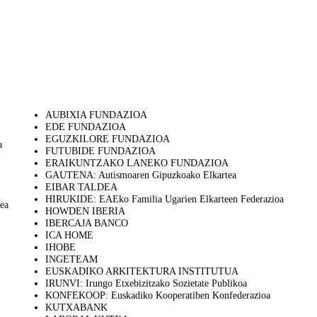
AUBIXIA FUNDAZIOA
EDE FUNDAZIOA
EGUZKILORE FUNDAZIOA
a
FUTUBIDE FUNDAZIOA
ERAIKUNTZAKO LANEKO FUNDAZIOA
GAUTENA: Autismoaren Gipuzkoako Elkartea
EIBAR TALDEA
HIRUKIDE: EAEko Familia Ugarien Elkarteen Federazioa
dea
HOWDEN IBERIA
IBERCAJA BANCO
ICA HOME
IHOBE
INGETEAM
EUSKADIKO ARKITEKTURA INSTITUTUA
IRUNVI: Irungo Etxebizitzako Sozietate Publikoa
KONFEKOOP: Euskadiko Kooperatiben Konfederazioa
KUTXABANK