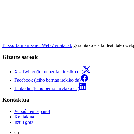
Eusko Jaurlaritzaren Web Zerbitzuak
garatutako eta kudeatutako we
Gizarte sareak
X - Twitter (leiho berrian irekiko da)
Facebook (leiho berrian irekiko da)
Linkedin (leiho berrian irekiko da)
Kontaktua
Versión en español
Kontaktua
Itzuli gora
eu