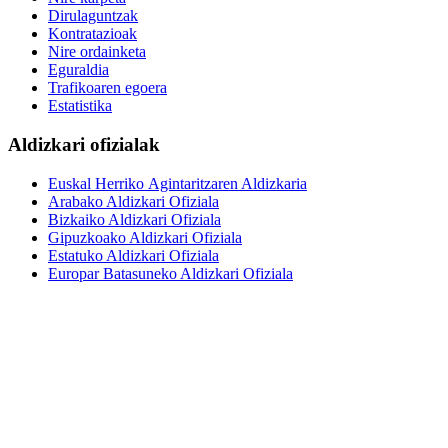
Dirulaguntzak
Kontratazioak
Nire ordainketa
Eguraldia
Trafikoaren egoera
Estatistika
Aldizkari ofizialak
Euskal Herriko Agintaritzaren Aldizkaria
Arabako Aldizkari Ofiziala
Bizkaiko Aldizkari Ofiziala
Gipuzkoako Aldizkari Ofiziala
Estatuko Aldizkari Ofiziala
Europar Batasuneko Aldizkari Ofiziala