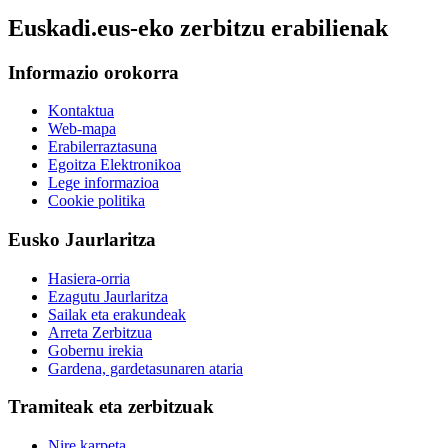
Euskadi.eus-eko zerbitzu erabilienak
Informazio orokorra
Kontaktua
Web-mapa
Erabilerraztasuna
Egoitza Elektronikoa
Lege informazioa
Cookie politika
Eusko Jaurlaritza
Hasiera-orria
Ezagutu Jaurlaritza
Sailak eta erakundeak
Arreta Zerbitzua
Gobernu irekia
Gardena, gardetasunaren ataria
Tramiteak eta zerbitzuak
Nire karpeta