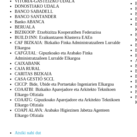
VITORIA-GASTEIZKO UDALA
DONOSTIAKO UDALA
BANCO SABADELL
BANCO SANTANDER
Banko ABANCA
BERUALA
K
BIZIKOOP: Etxebizitza Kooperatiben Federazioa
BUILD:INN: Eraikuntzaren Klusterra EAEn
K
CAF BIZKAIA: Bizkaiko Finka Administratzaileen Lurralde
Elkargoa
CAFGUIAL: Gipuzkoako eta Arabako Finka
Administratzaileen Lurralde Elkargoa
CAIXABANK
CAJA RURAL
CARITAS BIZKAIA
CASA GESTIÓ SCCL
E
CICCP: Bide, Ubide eta Portuetako Ingeniarien Elkargoa
COAATBI: Bizkaiko Aparejadore eta Arkitekto Teknikoen
Elkargo Ofiziala
COAATG: Gipuzkoako Aparejadore eta Arkitekto Teknikoen
K
Elkargo Ofiziala
COAPI ALAVA: Arabako Higiezinen Jabetza Agenteen
Elkargo Ofiziala
Atxiki nahi dut