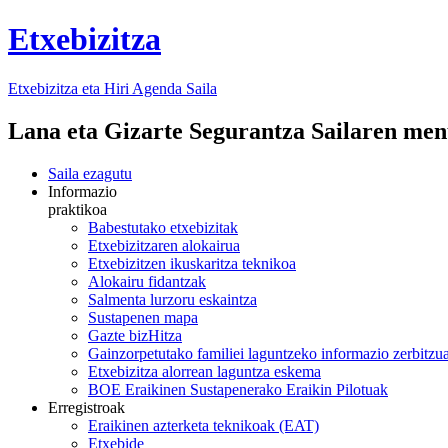
Etxebizitza
Etxebizitza eta Hiri Agenda Saila
Lana eta Gizarte Segurantza Sailaren me
Saila ezagutu
Informazio
praktikoa
Babestutako etxebizitak
Etxebizitzaren alokairua
Etxebizitzen ikuskaritza teknikoa
Alokairu fidantzak
Salmenta lurzoru eskaintza
Sustapenen mapa
Gazte bizHitza
Gainzorpetutako familiei laguntzeko informazio zerbitzu
Etxebizitza alorrean laguntza eskema
BOE Eraikinen Sustapenerako Eraikin Pilotuak
Erregistroak
Eraikinen azterketa teknikoak (EAT)
Etxebide