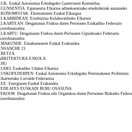
EGK: Euskal Autonomia Erkidegoko Gazteriaren Kontseilua
EGUNSENTIA: Egunsentia Elkartea adinekoentzako etxekidetzak sustatzeko
EKONOMISTAK: Ekonomisten Euskal Elkargoa
ELKARBIDEAN: Etxebizitza Kolaboratiboko Elkartea
ELKARTEAN: Desgaitasun Fisikoa duten Pertsonen Euskadiko Federazio
oordinatzailea
ELKARTU: Desgaitasun Fisikoa duten Pertsonen Gipuzkoako Federazio
oordinatzailea
EMAKUNDE: Emakumearen Euskal Erakundea
ENSANCHE 21
ERETZA
ARKITEKTURA-ESKOLA
EHU
EUDEL Euskadiko Udalen Elkartea
EUSKOFEDERPEN: Euskal Autonomia Erkidegoko Pentsiodunen Probintzia
lkarteetako Lurralde Federazioa
EEE: Energiaren Euskal Erakundea
FEDEAFES EUSKADI BURU OSASUNA
FEKOOR: Desgaitasun Fisikoa edo Organikoa duten Pertsonen Bizkaiko Federa
oordinatzailea