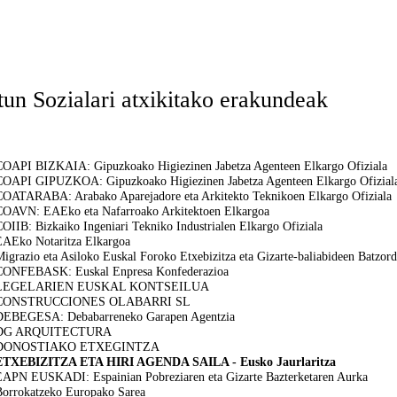
tun Sozialari atxikitako erakundeak
COAPI BIZKAIA: Gipuzkoako Higiezinen Jabetza Agenteen Elkargo Ofiziala
COAPI GIPUZKOA: Gipuzkoako Higiezinen Jabetza Agenteen Elkargo Ofizial
COATARABA: Arabako Aparejadore eta Arkitekto Teknikoen Elkargo Ofiziala
COAVN: EAEko eta Nafarroako Arkitektoen Elkargoa
OIIB: Bizkaiko Ingeniari Tekniko Industrialen Elkargo Ofiziala
EAEko Notaritza Elkargoa
igrazio eta Asiloko Euskal Foroko Etxebizitza eta Gizarte-baliabideen Batzor
CONFEBASK: Euskal Enpresa Konfederazioa
LEGELARIEN EUSKAL KONTSEILUA
CONSTRUCCIONES OLABARRI SL
DEBEGESA: Debabarreneko Garapen Agentzia
DG ARQUITECTURA
DONOSTIAKO ETXEGINTZA
ETXEBIZITZA ETA HIRI AGENDA SAILA - Eusko Jaurlaritza
EAPN EUSKADI: Espainian Pobreziaren eta Gizarte Bazterketaren Aurka
Borrokatzeko Europako Sarea