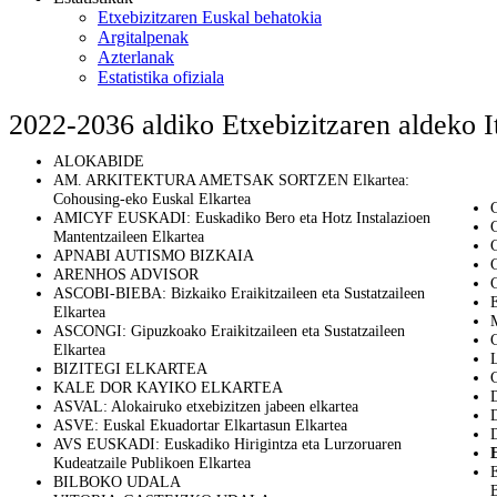
Etxebizitzaren Euskal behatokia
Argitalpenak
Azterlanak
Estatistika ofiziala
2022-2036 aldiko Etxebizitzaren aldeko I
ALOKABIDE
AM. ARKITEKTURA AMETSAK SORTZEN Elkartea:
Cohousing-eko Euskal Elkartea
AMICYF EUSKADI: Euskadiko Bero eta Hotz Instalazioen
Mantentzaileen Elkartea
APNABI AUTISMO BIZKAIA
ARENHOS ADVISOR
C
ASCOBI-BIEBA: Bizkaiko Eraikitzaileen eta Sustatzaileen
Elkartea
M
ASCONGI: Gipuzkoako Eraikitzaileen eta Sustatzaileen
Elkartea
BIZITEGI ELKARTEA
KALE DOR KAYIKO ELKARTEA
ASVAL: Alokairuko etxebizitzen jabeen elkartea
ASVE: Euskal Ekuadortar Elkartasun Elkartea
AVS EUSKADI: Euskadiko Hirigintza eta Lurzoruaren
Kudeatzaile Publikoen Elkartea
BILBOKO UDALA