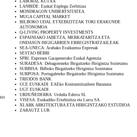
LABORAL KUTXA
LANBIDE: Euskal Enplegu Zerbitzua
MONDRAGON UNIBERTSITATEA
MUGA CAPITAL MARKET
BILBOKO UDAL ETXEBIZITZAK TOKI ERAKUNDE
AUTONOMOA
Q-LIVING PROPERTY INVESTMENTS
ESPAINIAKO JABETZA, MERKATARITZA ETA
ONDASUN HIGIGARRIEN ERREGISTRATZAILEAK
SEA-UNECA: Arabako Eraikuntza Enpresak
SESTAO BERRI
SPRI: Enpresen Garapenerako Euskal Agentzia
SURADESA: Debagoieneko Birgaitzeko Hirigintza Sozietatea
SURBISA: Bilboko Birgaitzeko Hirigintza Sozietatea
SURPOSA: Portugaleteko Birgaitzeko Hirigintza Sozietatea
TRIODOS BANK
UCE EUSKADI: EAEko Kontsumitzaileen Batasuna
UGT EUSKADI
URDUÑEDERRA: Urduña Ederra SL
zio
VISESA: Euskadiko Etxebizitza eta Lurra SA
XLARK ARKITEKTURA ETA HIRIGINTZAKO ESTUDIOA
ZARAUTZ LUR