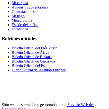
Mi carpeta
Ayudas y subvenciones
Contrataciones
Mi pago
Meteorología
Estado del tráfico
Estadística
Boletines oficiales
Boletín Oficial del País Vasco
Boletín Oficial de Álava
Boletín Oficial de Bizkaia
Boletín Oficial de Gipuzkoa
Boletín Oficial del Estado
Diario Oficial de la Unión Europea
Sitio web desarrollado y gestionado por el
Servicio Web del