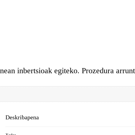
ean inbertsioak egiteko. Prozedura arrunt
Deskribapena
Xedea