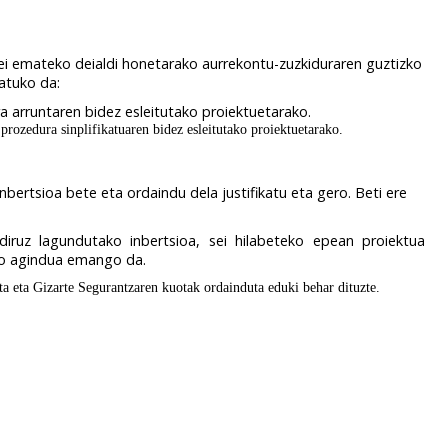
i emateko deialdi honetarako aurrekontu-zuzkiduraren guztizko
atuko da:
a arruntaren bidez esleitutako proiektuetarako.
prozedura sinplifikatuaren bidez esleitutako proiektuetarako.
ertsioa bete eta ordaindu dela justifikatu eta gero. Beti ere
diruz lagundutako inbertsioa, sei hilabeteko epean proiektua
eko agindua emango da.
a eta Gizarte Segurantzaren kuotak ordainduta eduki behar dituzte.