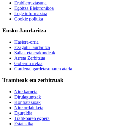
Erabilerraztasuna
Egoitza Elektronikoa
Lege informazioa
Cookie politika
Eusko Jaurlaritza
Hasiera-orria
Ezagutu Jaurlaritza
Sailak eta erakundeak
Arreta Zerbitzua
Gobernu irekia
Gardena, gardetasunaren ataria
Tramiteak eta zerbitzuak
Nire karpeta
Dirulaguntzak
Kontratazioak
Nire ordainketa
Eguraldia
Trafikoaren egoera
Estatistika