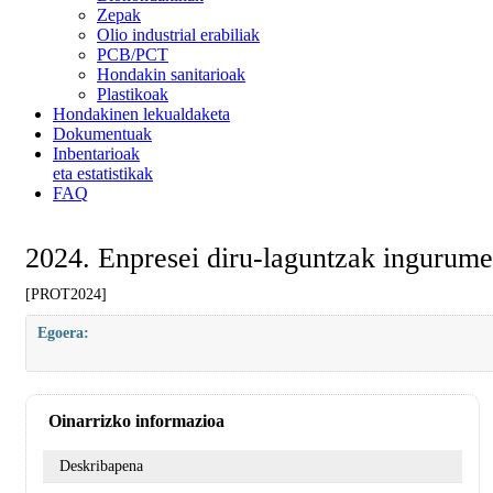
Zepak
Olio industrial erabiliak
PCB/PCT
Hondakin sanitarioak
Plastikoak
Hondakinen lekualdaketa
Dokumentuak
Inbentarioak
eta estatistikak
FAQ
2024. Enpresei diru-laguntzak ingurumen
[PROT2024]
Egoera:
Oinarrizko informazioa
Deskribapena