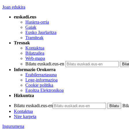
Joan edukira
euskadi.eus
Hasiera-orria
Gaiak
Eusko Jaurlaritza
Tramiteak
Tresnak
Kontaktua
Bilatzailea
Web-mapa
Bilatu euskadi.eus-en
Informazio Orokorra
Erabilerraztasuna
Lege-informazioa
Cookie politika
Egoitza Elektronikoa
Hizkuntza
Bilatu euskadi.eus-en
Bil
Kontaktua
Nire karpeta
Ingurumena