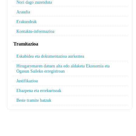
Nori dago zuzenduta
Araudia
Erakundeak
Kontaktu-informazioa
Tramitazioa
Eskabidea eta dokumentazioa aurkeztea
Hirugarrenaren datuen alta edo aldaketa Ekonomia eta
Ogasun Saileko erregistroan
Justifikazioa
Ebazpena eta errekurtsoak
Beste tramite batzuk