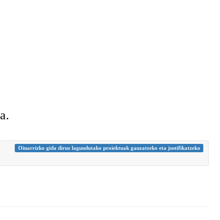
a.
Oinarrizko gida diruz lagundutako proiektuak gauzatzeko eta justifikatzeko