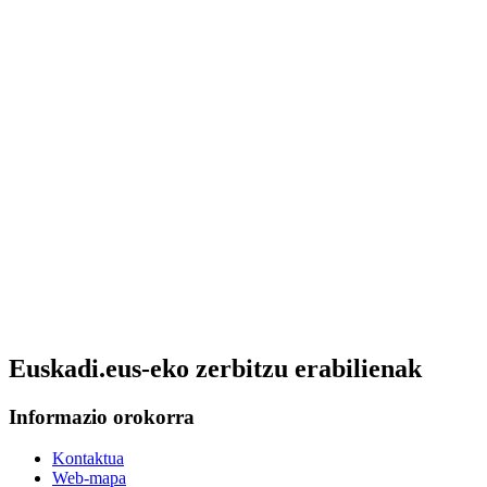
Euskadi.eus-eko zerbitzu erabilienak
Informazio orokorra
Kontaktua
Web-mapa