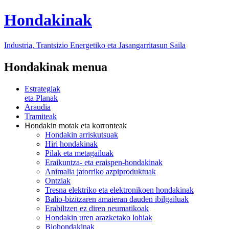
Hondakinak
Industria, Trantsizio Energetiko eta Jasangarritasun Saila
Hondakinak menua
Estrategiak
eta Planak
Araudia
Tramiteak
Hondakin motak eta korronteak
Hondakin arriskutsuak
Hiri hondakinak
Pilak eta metagailuak
Eraikuntza- eta eraispen-hondakinak
Animalia jatorriko azpiproduktuak
Ontziak
Tresna elektriko eta elektronikoen hondakinak
Balio-bizitzaren amaieran dauden ibilgailuak
Erabiltzen ez diren neumatikoak
Hondakin uren arazketako lohiak
Biohondakinak