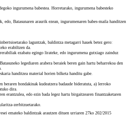
degoko ingurumena babestea. Horretarako, ingurumena babesteko
k, edo, Batasunaren araurik ezean, ingurumenaren babes-maila handitzen
inbertsioetarako laguntzak, baldintza metagarri hauek betez gero:
eko erabiltzen da.
errerabiliak ezabatu egingo lirateke, edo ingurumena gutxiago zainduz
Batasuneko legediaren arabera beraiek beren gain hartu beharrekoa den
.
skaria handitzea material horien bilketa handitu gabe.
en beraren hondakinak kudeatzera badaude bideratuta, a) lerroko
atuko dira.
en erantzulea, edo ezin bada legez hartu birgaitzearen finantzaketaren
laritza-zerbitzuetarako.
esei emateko baldintzak arautzen dituen urriaren 27ko 202/2015