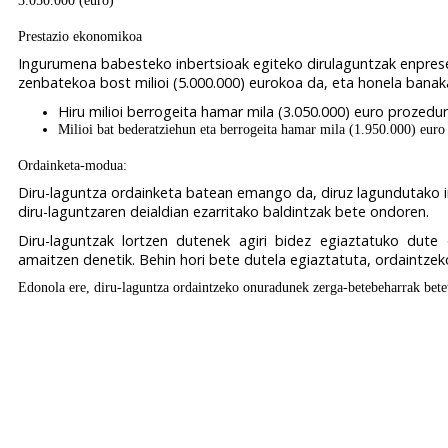
Prestazio ekonomikoa
Ingurumena babesteko inbertsioak egiteko dirulaguntzak enprese
zenbatekoa bost milioi (5.000.000) eurokoa da, eta honela banak
Hiru milioi berrogeita hamar mila (3.050.000) euro prozedur
Milioi bat bederatziehun eta berrogeita hamar mila (1.950.000) euro 
Ordainketa-modua:
Diru-laguntza ordainketa batean emango da, diruz lagundutako inb
diru-laguntzaren deialdian ezarritako baldintzak bete ondoren.
Diru-laguntzak lortzen dutenek agiri bidez egiaztatuko dute 
amaitzen denetik. Behin hori bete dutela egiaztatuta, ordaintz
Edonola ere, diru-laguntza ordaintzeko onuradunek zerga-betebeharrak betet