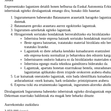
Enpresentzako laguntzen deialdi honen helburua da Euskal Autonomia Erki
inbertsioak egiteko dirulaguntzak emango dira, honako ildo hauetan:
Ingurumenaren babeserako Batasunaren arauetatik haragoko laguntza
dutenak.
Batasunaren geroko arauetara aurrez egokitzeko laguntzak.
Ingurumen-azterketak egiteko laguntzak.
Hirugarrenek sortutako hondakinak berrerabiltzeko eta birziklatzeko 
Inbertsioa beste enpresa batzuek sortutako hondakinak murrizt
Beste egoera batzuetan, tratatutako material birziklatu edo b
tratatuko lirateke.
Laguntzek ez diete zeharka kenduko kutsaduraren erantzuleei 
edo enpresa-kostu normaltzat jo beharrekoa den edozein karga
Inbertsioaren ondorio bakarra ez da birziklatzeko materialen e
Inbertsioa egungo maila teknikoa gainditzera bideratuko da.
Laguntzak, apartatu honetan ezarritakoaz bestela, onuradunar
laguntzetan aplikatuko diren irizpide orokorren arabera ebalu
Lur kutsatuak oneratzeko laguntzak, ezin bada identifikatu kutsadurar
arduraduntzat «nork kutsatu, hark ordaindu» printzipioaren arabera.
Enpresa txiki eta ertainentzako laguntzak, ingurumen-alorreko aholku
Dirulaguntzek Ingurumena babesteko inbertsioak egiteko dirulaguntzak enpr
Dekretuan ezarritako baldintzak eta mugak bete beharko dituzte.
Aurrekontuko zuzkidura
3.050.000 (euro)