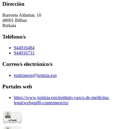
Dirección
Barroeta Aldamar, 10
48001 Bilbao
Bizkaia
Teléfono/s
944016484
944016731
Correo/s electrónico/s
justiziaeus@justizia.eus
Portales web
https://www.justizia.eus/instituto-vasco-de-medicina-
legal/webjus00-contentgen/es/