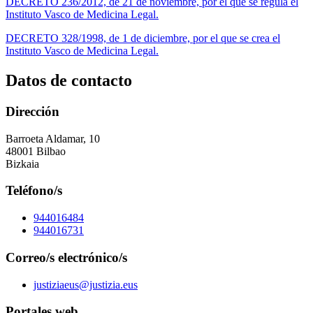
DECRETO 236/2012, de 21 de noviembre, por el que se regula el
Instituto Vasco de Medicina Legal.
DECRETO 328/1998, de 1 de diciembre, por el que se crea el
Instituto Vasco de Medicina Legal.
Datos de contacto
Dirección
Barroeta Aldamar, 10
48001 Bilbao
Bizkaia
Teléfono/s
944016484
944016731
Correo/s electrónico/s
justiziaeus@justizia.eus
Portales web