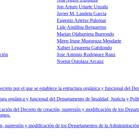
Jon Arturo Uriarte Unzalu
Javier M. Landeta Garcia
Eugenio Artetxe Palomar
Lide Amilibia Bergaretxe
Marian Olabarrieta Ibarrondo
Miren Irune Muguruza Mendarte
Xabier Legarreta Gabilondo
ción
Jose Antonio Rodriguez Ranz
Noemi Ostolaza Arcauz
 por el que se establece la estructura orgánica y funcional del Depar
ra orgánica y funcional del Departamento de Igualdad, Justicia y Polít
ción del Decreto de creación, supresión y modificación de los Depar
ismos.
, supresión y modificación de los Departamentos de la Administració