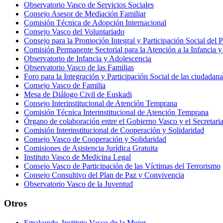
Observatorio Vasco de Servicios Sociales
Consejo Asesor de Mediación Familiar
Comisión Técnica de Adopción Internacional
Consejo Vasco del Voluntariado
Consejo para la Promoción Integral y Participación Social del 
Comisión Permanente Sectorial para la Atención a la Infancia y
Observatorio de Infancia y Adolescencia
Observatorio Vasco de las Familias
Foro para la Integración y Participación Social de las ciudadan
Consejo Vasco de Familia
Mesa de Diálogo Civil de Euskadi
Consejo Interinstitucional de Atención Temprana
Comisión Técnica Interinstitucional de Atención Temprana
Órgano de colaboración entre el Gobierno Vasco y el Secretaria
Comisión Interinstitucional de Cooperación y Solidaridad
Consejo Vasco de Cooperación y Solidaridad
Comisiones de Asistencia Jurídica Gratuita
Instituto Vasco de Medicina Legal
Consejo Vasco de Participación de las Víctimas del Terrorismo
Consejo Consultivo del Plan de Paz y Convivencia
Observatorio Vasco de la Juventud
Otros
Emakunde, Instituto Vasco de la Mujer