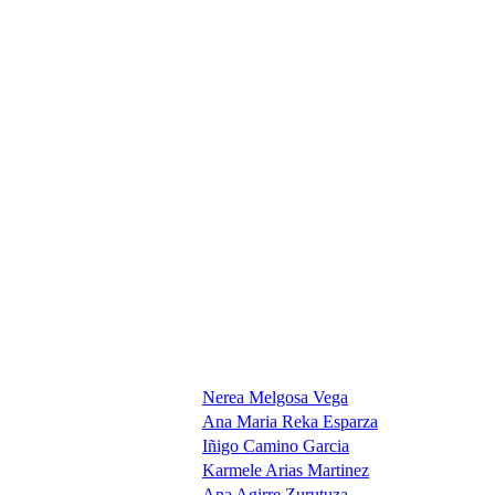
Nerea Melgosa Vega
Ana Maria Reka Esparza
Iñigo Camino Garcia
Karmele Arias Martinez
Ana Agirre Zurutuza