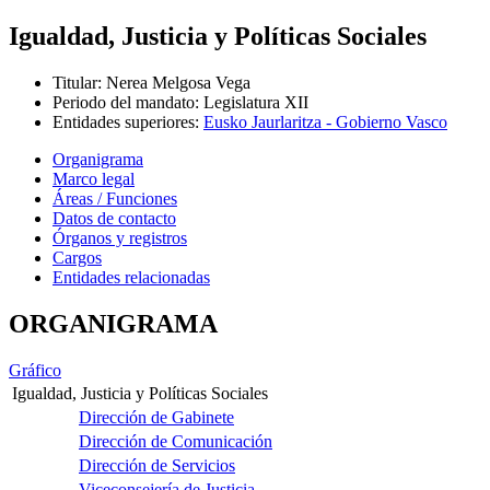
Igualdad, Justicia y Políticas Sociales
Titular
:
Nerea Melgosa Vega
Periodo del mandato
:
Legislatura XII
Entidades superiores
:
Eusko Jaurlaritza - Gobierno Vasco
Organigrama
Marco legal
Áreas / Funciones
Datos de contacto
Órganos y registros
Cargos
Entidades relacionadas
ORGANIGRAMA
Gráfico
Igualdad, Justicia y Políticas Sociales
Dirección de Gabinete
Dirección de Comunicación
Dirección de Servicios
Viceconsejería de Justicia