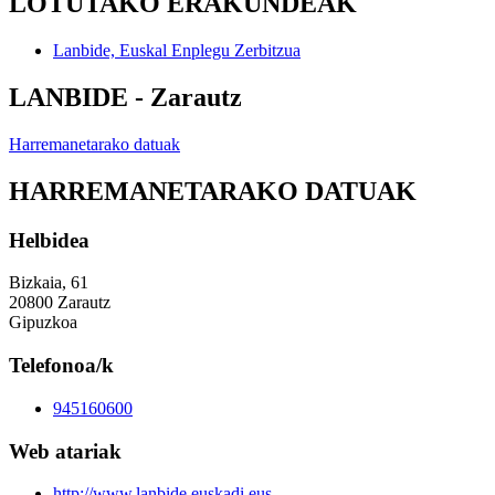
LOTUTAKO ERAKUNDEAK
Lanbide, Euskal Enplegu Zerbitzua
LANBIDE - Zarautz
Harremanetarako datuak
HARREMANETARAKO DATUAK
Helbidea
Bizkaia, 61
20800 Zarautz
Gipuzkoa
Telefonoa/k
945160600
Web atariak
http://www.lanbide.euskadi.eus