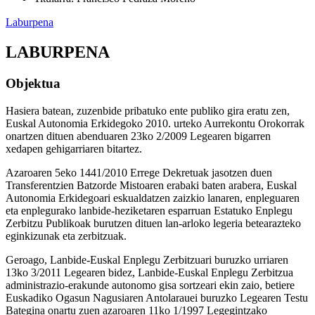
Laburpena
LABURPENA
Objektua
Hasiera batean, zuzenbide pribatuko ente publiko gira eratu zen,
Euskal Autonomia Erkidegoko 2010. urteko Aurrekontu Orokorrak
onartzen dituen abenduaren 23ko 2/2009 Legearen bigarren
xedapen gehigarriaren bitartez.
Azaroaren 5eko 1441/2010 Errege Dekretuak jasotzen duen
Transferentzien Batzorde Mistoaren erabaki baten arabera, Euskal
Autonomia Erkidegoari eskualdatzen zaizkio lanaren, enpleguaren
eta enplegurako lanbide-heziketaren esparruan Estatuko Enplegu
Zerbitzu Publikoak burutzen dituen lan-arloko legeria betearazteko
eginkizunak eta zerbitzuak.
Geroago, Lanbide-Euskal Enplegu Zerbitzuari buruzko urriaren
13ko 3/2011 Legearen bidez, Lanbide-Euskal Enplegu Zerbitzua
administrazio-erakunde autonomo gisa sortzeari ekin zaio, betiere
Euskadiko Ogasun Nagusiaren Antolarauei buruzko Legearen Testu
Bategina onartu zuen azaroaren 11ko 1/1997 Legegintzako