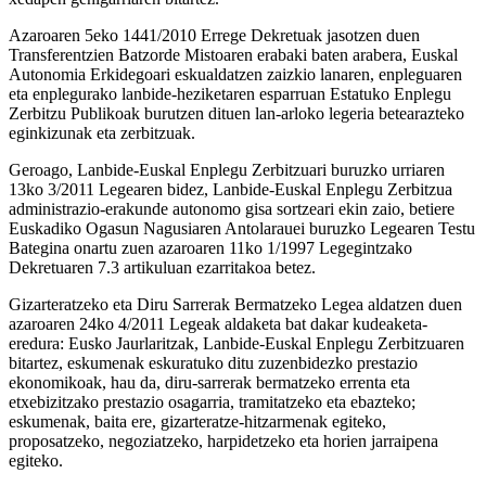
Azaroaren 5eko 1441/2010 Errege Dekretuak jasotzen duen
Transferentzien Batzorde Mistoaren erabaki baten arabera, Euskal
Autonomia Erkidegoari eskualdatzen zaizkio lanaren, enpleguaren
eta enplegurako lanbide-heziketaren esparruan Estatuko Enplegu
Zerbitzu Publikoak burutzen dituen lan-arloko legeria betearazteko
eginkizunak eta zerbitzuak.
Geroago, Lanbide-Euskal Enplegu Zerbitzuari buruzko urriaren
13ko 3/2011 Legearen bidez, Lanbide-Euskal Enplegu Zerbitzua
administrazio-erakunde autonomo gisa sortzeari ekin zaio, betiere
Euskadiko Ogasun Nagusiaren Antolarauei buruzko Legearen Testu
Bategina onartu zuen azaroaren 11ko 1/1997 Legegintzako
Dekretuaren 7.3 artikuluan ezarritakoa betez.
Gizarteratzeko eta Diru Sarrerak Bermatzeko Legea aldatzen duen
azaroaren 24ko 4/2011 Legeak aldaketa bat dakar kudeaketa-
eredura: Eusko Jaurlaritzak, Lanbide-Euskal Enplegu Zerbitzuaren
bitartez, eskumenak eskuratuko ditu zuzenbidezko prestazio
ekonomikoak, hau da, diru-sarrerak bermatzeko errenta eta
etxebizitzako prestazio osagarria, tramitatzeko eta ebazteko;
eskumenak, baita ere, gizarteratze-hitzarmenak egiteko,
proposatzeko, negoziatzeko, harpidetzeko eta horien jarraipena
egiteko.