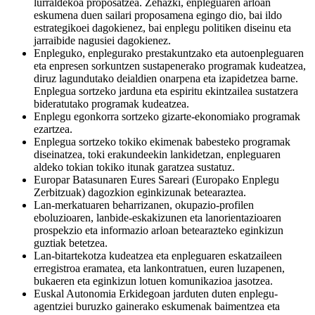
lurraldekoa proposatzea. Zehazki, enpleguaren arloan
eskumena duen sailari proposamena egingo dio, bai ildo
estrategikoei dagokienez, bai enplegu politiken diseinu eta
jarraibide nagusiei dagokienez.
Enpleguko, enplegurako prestakuntzako eta autoenpleguaren
eta enpresen sorkuntzen sustapenerako programak kudeatzea,
diruz lagundutako deialdien onarpena eta izapidetzea barne.
Enplegua sortzeko jarduna eta espiritu ekintzailea sustatzera
bideratutako programak kudeatzea.
Enplegu egonkorra sortzeko gizarte-ekonomiako programak
ezartzea.
Enplegua sortzeko tokiko ekimenak babesteko programak
diseinatzea, toki erakundeekin lankidetzan, enpleguaren
aldeko tokian tokiko itunak garatzea sustatuz.
Europar Batasunaren Eures Sareari (Europako Enplegu
Zerbitzuak) dagozkion eginkizunak betearaztea.
Lan-merkatuaren beharrizanen, okupazio-profilen
eboluzioaren, lanbide-eskakizunen eta lanorientazioaren
prospekzio eta informazio arloan betearazteko eginkizun
guztiak betetzea.
Lan-bitartekotza kudeatzea eta enpleguaren eskatzaileen
erregistroa eramatea, eta lankontratuen, euren luzapenen,
bukaeren eta eginkizun lotuen komunikazioa jasotzea.
Euskal Autonomia Erkidegoan jarduten duten enplegu-
agentziei buruzko gainerako eskumenak baimentzea eta