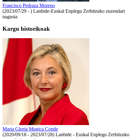
Francisco Pedraza Moreno
(2023/07/29 - )
Lanbide-Euskal Enplegu Zerbitzuko zuzendari
nagusia
Kargu historikoak
Maria Gloria Mugica Conde
(2020/09/18 - 2023/07/28)
Lanbide - Euskal Enplegu Zerbitzuko