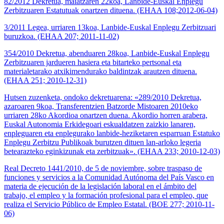
82/2012 Dekretua, maiatzaren 22koa, Lanbide-Euskal Enplegu
Zerbitzuaren Estatutuak onartzen dituena. (EHAA 108;2012-06-04)
3/2011 Legea, urriaren 13koa, Lanbide-Euskal Enplegu Zerbitzuari
buruzkoa. (EHAA 207; 2011-11-02)
354/2010 Dekretua, abenduaren 28koa, Lanbide-Euskal Enplegu
Zerbitzuaren jardueren hasiera eta bitarteko pertsonal eta
materialetarako atxikimendurako baldintzak arautzen dituena.
(EHAA 251; 2010-12-31)
Hutsen zuzenketa, ondoko dekretuarena: «289/2010 Dekretua,
azaroaren 9koa, Transferentzien Batzorde Mistoaren 2010eko
urriaren 28ko Akordioa onartzen duena. Akordio horren arabera,
Euskal Autonomia Erkidegoari eskualdatzen zaizkio lanaren,
enpleguaren eta enplegurako lanbide-heziketaren esparruan Estatuko
Enplegu Zerbitzu Publikoak burutzen dituen lan-arloko legeria
betearazteko eginkizunak eta zerbitzuak». (EHAA 233; 2010-12-03)
Real Decreto 1441/2010, de 5 de noviembre, sobre traspaso de
funciones y servicios a la Comunidad Autónoma del País Vasco en
materia de ejecución de la legislación laboral en el ámbito del
trabajo, el empleo y la formación profesional para el empleo, que
realiza el Servicio Público de Empleo Estatal. (BOE 277; 2010-11-
06)