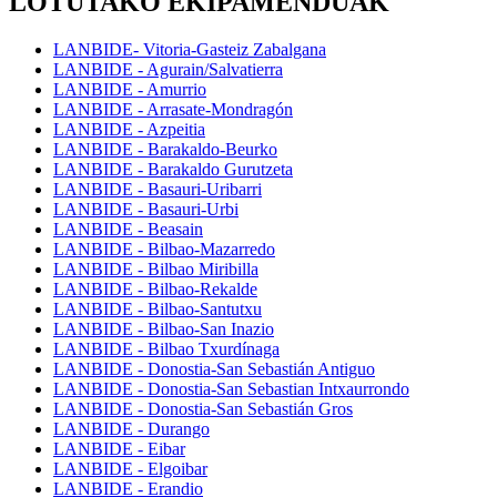
LOTUTAKO EKIPAMENDUAK
LANBIDE- Vitoria-Gasteiz Zabalgana
LANBIDE - Agurain/Salvatierra
LANBIDE - Amurrio
LANBIDE - Arrasate-Mondragón
LANBIDE - Azpeitia
LANBIDE - Barakaldo-Beurko
LANBIDE - Barakaldo Gurutzeta
LANBIDE - Basauri-Uribarri
LANBIDE - Basauri-Urbi
LANBIDE - Beasain
LANBIDE - Bilbao-Mazarredo
LANBIDE - Bilbao Miribilla
LANBIDE - Bilbao-Rekalde
LANBIDE - Bilbao-Santutxu
LANBIDE - Bilbao-San Inazio
LANBIDE - Bilbao Txurdínaga
LANBIDE - Donostia-San Sebastián Antiguo
LANBIDE - Donostia-San Sebastian Intxaurrondo
LANBIDE - Donostia-San Sebastián Gros
LANBIDE - Durango
LANBIDE - Eibar
LANBIDE - Elgoibar
LANBIDE - Erandio