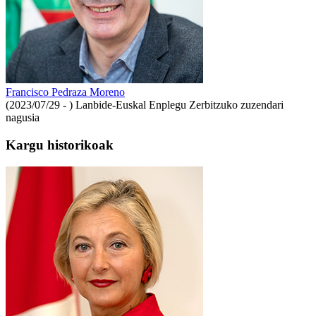
Francisco Pedraza Moreno
(2023/07/29 - )
Lanbide-Euskal Enplegu Zerbitzuko zuzendari
nagusia
Kargu historikoak