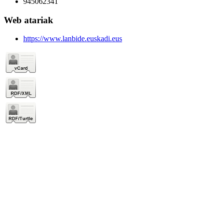
945062341
Web atariak
https://www.lanbide.euskadi.eus