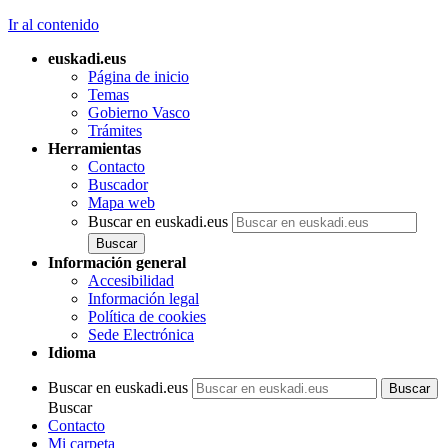
Ir al contenido
euskadi.eus
Página de inicio
Temas
Gobierno Vasco
Trámites
Herramientas
Contacto
Buscador
Mapa web
Buscar en euskadi.eus
Información general
Accesibilidad
Información legal
Política de cookies
Sede Electrónica
Idioma
Buscar en euskadi.eus
Buscar
Contacto
Mi carpeta