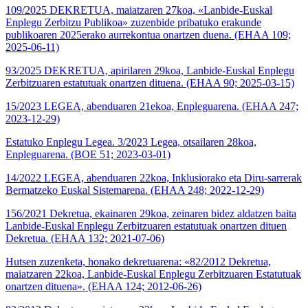
109/2025 DEKRETUA, maiatzaren 27koa, «Lanbide-Euskal
Enplegu Zerbitzu Publikoa» zuzenbide pribatuko erakunde
publikoaren 2025erako aurrekontua onartzen duena. (EHAA 109;
2025-06-11)
93/2025 DEKRETUA, apirilaren 29koa, Lanbide-Euskal Enplegu
Zerbitzuaren estatutuak onartzen dituena. (EHAA 90; 2025-03-15)
15/2023 LEGEA, abenduaren 21ekoa, Enpleguarena. (EHAA 247;
2023-12-29)
Estatuko Enplegu Legea. 3/2023 Legea, otsailaren 28koa,
Enpleguarena. (BOE 51; 2023-03-01)
14/2022 LEGEA, abenduaren 22koa, Inklusiorako eta Diru-sarrerak
Bermatzeko Euskal Sistemarena. (EHAA 248; 2022-12-29)
156/2021 Dekretua, ekainaren 29koa, zeinaren bidez aldatzen baita
Lanbide-Euskal Enplegu Zerbitzuaren estatutuak onartzen dituen
Dekretua. (EHAA 132; 2021-07-06)
Hutsen zuzenketa, honako dekretuarena: «82/2012 Dekretua,
maiatzaren 22koa, Lanbide-Euskal Enplegu Zerbitzuaren Estatutuak
onartzen dituena». (EHAA 124; 2012-06-26)