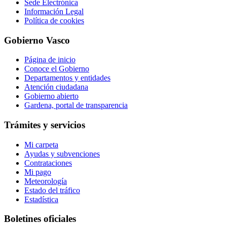
Sede Electrónica
Información Legal
Política de cookies
Gobierno Vasco
Página de inicio
Conoce el Gobierno
Departamentos y entidades
Atención ciudadana
Gobierno abierto
Gardena, portal de transparencia
Trámites y servicios
Mi carpeta
Ayudas y subvenciones
Contrataciones
Mi pago
Meteorología
Estado del tráfico
Estadística
Boletines oficiales