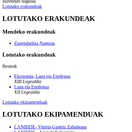
zuzendari nagusia
Lotutako erakundeak
LOTUTAKO ERAKUNDEAK
Mendeko erakundeak
Zuzendaritza Nagusia
Lotutako erakundeak
Besteak
Ekonomia, Lana eta Enplegua
XIII Legealdia
Lana eta Enplegua
XII Legealdia
Lotutako ekipamenduak
LOTUTAKO EKIPAMENDUAK
LANBIDE- Vitoria-Gasteiz Zabalgana