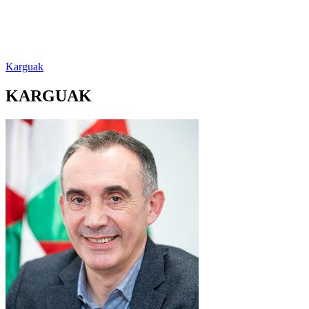
Karguak
KARGUAK