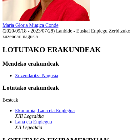
Maria Gloria Mugica Conde
(2020/09/18 - 2023/07/28)
Lanbide - Euskal Enplegu Zerbitzuko
zuzendari nagusia
LOTUTAKO ERAKUNDEAK
Mendeko erakundeak
Zuzendaritza Nagusia
Lotutako erakundeak
Besteak
Ekonomia, Lana eta Enplegua
XIII Legealdia
Lana eta Enplegua
XII Legealdia