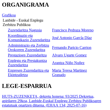
ORGANIGRAMA
Grafikoa
Lanbide - Euskal Enplegu
Zerbitzu Publikoa
Zuzendaritza Nagusia
Francisco Pedraza Moreno
Koordinazio eta
José Antonio García Díaz
Komunikazio Zuzendaritza
Administrazio eta Zerbitzu
Fernando Paricio Carrion
Orokorren Zuzendaritza
Prestazioen Zuzendaritza
Alvaro Ugarte Gomez
Enplegu eta Prestakuntza
Arantza Niño Nuñez
Zuzendaritza
Enpresen Zuzendaritza eta
Maria Teresa Martinez
Ekintzailetza
Granado
LEGE-ESPARRUA
HUTS-ZUZENKETA, dekretu honena: 93/2025 Dekretua,
apirilaren 29koa, Lanbide-Euskal Enplegu Zerbitzu Publikoaren
estatutuak onartzen dituena. (EHAA 134; 2025-07-16)