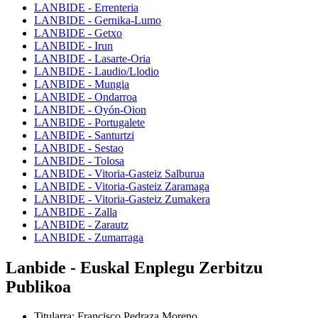
LANBIDE - Errenteria
LANBIDE - Gernika-Lumo
LANBIDE - Getxo
LANBIDE - Irun
LANBIDE - Lasarte-Oria
LANBIDE - Laudio/Llodio
LANBIDE - Mungia
LANBIDE - Ondarroa
LANBIDE - Oyón-Oion
LANBIDE - Portugalete
LANBIDE - Santurtzi
LANBIDE - Sestao
LANBIDE - Tolosa
LANBIDE - Vitoria-Gasteiz Salburua
LANBIDE - Vitoria-Gasteiz Zaramaga
LANBIDE - Vitoria-Gasteiz Zumakera
LANBIDE - Zalla
LANBIDE - Zarautz
LANBIDE - Zumarraga
Lanbide - Euskal Enplegu Zerbitzu
Publikoa
Titularra
:
Francisco Pedraza Moreno