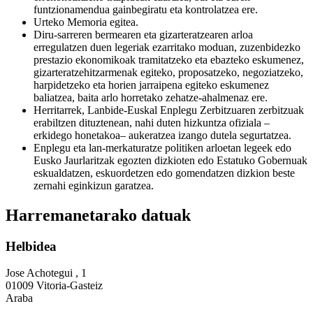
funtzionamendua gainbegiratu eta kontrolatzea ere.
Urteko Memoria egitea.
Diru-sarreren bermearen eta gizarteratzearen arloa
erregulatzen duen legeriak ezarritako moduan, zuzenbidezko
prestazio ekonomikoak tramitatzeko eta ebazteko eskumenez,
gizarteratzehitzarmenak egiteko, proposatzeko, negoziatzeko,
harpidetzeko eta horien jarraipena egiteko eskumenez
baliatzea, baita arlo horretako zehatze-ahalmenaz ere.
Herritarrek, Lanbide-Euskal Enplegu Zerbitzuaren zerbitzuak
erabiltzen dituztenean, nahi duten hizkuntza ofiziala –
erkidego honetakoa– aukeratzea izango dutela segurtatzea.
Enplegu eta lan-merkaturatze politiken arloetan legeek edo
Eusko Jaurlaritzak egozten dizkioten edo Estatuko Gobernuak
eskualdatzen, eskuordetzen edo gomendatzen dizkion beste
zernahi eginkizun garatzea.
Harremanetarako datuak
Helbidea
Jose Achotegui , 1
01009 Vitoria-Gasteiz
Araba