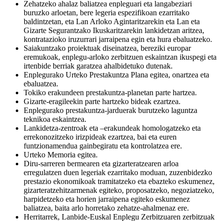
Zehatzeko ahalaz baliatzea enpleguari eta langabeziari
buruzko arloetan, bere legeria espezifikoan ezarritako
baldintzetan, eta Lan Arloko Agintaritzarekin eta Lan eta
Gizarte Segurantzako Ikuskaritzarekin lankidetzan aritzea,
kontratazioko iruzurrari jarraipena egin eta hura ebaluatzeko.
Saiakuntzako proiektuak diseinatzea, bereziki europar
eremukoak, enplegu-arloko zerbitzuen eskaintzan ikuspegi eta
irtenbide berriak garatzea ahalbidetuko dutenak.
Enplegurako Urteko Prestakuntza Plana egitea, onartzea eta
ebaluatzea.
Tokiko erakundeen prestakuntza-planetan parte hartzea.
Gizarte-eragileekin parte hartzeko bideak ezartzea.
Enplegurako prestakuntza-jarduerak burutzeko laguntza
teknikoa eskaintzea.
Lankidetza-zentroak eta –erakundeak homologatzeko eta
errekonozitzeko irizpideak ezartzea, bai eta euren
funtzionamendua gainbegiratu eta kontrolatzea ere.
Urteko Memoria egitea.
Diru-sarreren bermearen eta gizarteratzearen arloa
erregulatzen duen legeriak ezarritako moduan, zuzenbidezko
prestazio ekonomikoak tramitatzeko eta ebazteko eskumenez,
gizarteratzehitzarmenak egiteko, proposatzeko, negoziatzeko,
harpidetzeko eta horien jarraipena egiteko eskumenez
baliatzea, baita arlo horretako zehatze-ahalmenaz ere.
Herritarrek, Lanbide-Euskal Enplegu Zerbitzuaren zerbitzuak