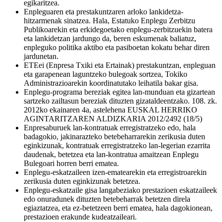
egikaritzea.
Enpleguaren eta prestakuntzaren arloko lankidetza-
hitzarmenak sinatzea. Hala, Estatuko Enplegu Zerbitzu
Publikoarekin eta erkidegoetako enplegu-zerbitzuekin batera
eta lankidetzan jardungo da, beren eskumenak baliatuz,
enpleguko politika aktibo eta pasiboetan kokatu behar diren
jardunetan.
ETEei (Enpresa Txiki eta Ertainak) prestakuntzan, enpleguan
eta garapenean laguntzeko bulegoak sortzea, Tokiko
Administrazioarekin koordinatutako leihatila bakar gisa.
Enplegu-programa bereziak egitea lan-munduan eta gizartean
sartzeko zailtasun bereziak dituzten gizataldeentzako. 108. zk.
2012ko ekainaren 4a, astelehena EUSKAL HERRIKO
AGINTARITZAREN ALDIZKARIA 2012/2492 (18/5)
Enpresaburuek lan-kontratuak erregistratzeko edo, hala
badagokio, jakinarazteko betebeharrarekin zerikusia duten
eginkizunak, kontratuak erregistratzeko lan-legerian ezarrita
daudenak, betetzea eta lan-kontratua amaitzean Enplegu
Bulegoari horren berri ematea.
Enplegu-eskatzaileen izen-ematearekin eta erregistroarekin
zerikusia duten eginkizunak betetzea.
Enplegu-eskatzaile gisa langabeziako prestazioen eskatzaileek
edo onuradunek dituzten betebeharrak betetzen direla
egiaztatzea, eta ez-betetzeen berri ematea, hala dagokionean,
prestazioen erakunde kudeatzaileari.