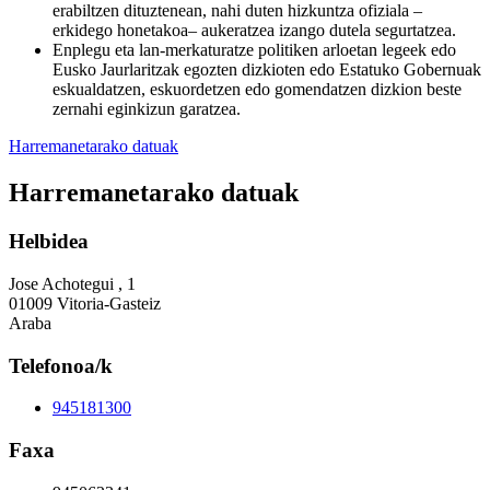
erabiltzen dituztenean, nahi duten hizkuntza ofiziala –
erkidego honetakoa– aukeratzea izango dutela segurtatzea.
Enplegu eta lan-merkaturatze politiken arloetan legeek edo
Eusko Jaurlaritzak egozten dizkioten edo Estatuko Gobernuak
eskualdatzen, eskuordetzen edo gomendatzen dizkion beste
zernahi eginkizun garatzea.
Harremanetarako datuak
Harremanetarako datuak
Helbidea
Jose Achotegui , 1
01009 Vitoria-Gasteiz
Araba
Telefonoa/k
945181300
Faxa