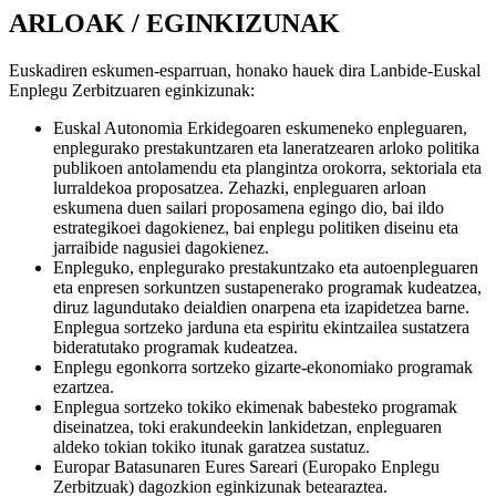
ARLOAK / EGINKIZUNAK
Euskadiren eskumen-esparruan, honako hauek dira Lanbide-Euskal
Enplegu Zerbitzuaren eginkizunak:
Euskal Autonomia Erkidegoaren eskumeneko enpleguaren,
enplegurako prestakuntzaren eta laneratzearen arloko politika
publikoen antolamendu eta plangintza orokorra, sektoriala eta
lurraldekoa proposatzea. Zehazki, enpleguaren arloan
eskumena duen sailari proposamena egingo dio, bai ildo
estrategikoei dagokienez, bai enplegu politiken diseinu eta
jarraibide nagusiei dagokienez.
Enpleguko, enplegurako prestakuntzako eta autoenpleguaren
eta enpresen sorkuntzen sustapenerako programak kudeatzea,
diruz lagundutako deialdien onarpena eta izapidetzea barne.
Enplegua sortzeko jarduna eta espiritu ekintzailea sustatzera
bideratutako programak kudeatzea.
Enplegu egonkorra sortzeko gizarte-ekonomiako programak
ezartzea.
Enplegua sortzeko tokiko ekimenak babesteko programak
diseinatzea, toki erakundeekin lankidetzan, enpleguaren
aldeko tokian tokiko itunak garatzea sustatuz.
Europar Batasunaren Eures Sareari (Europako Enplegu
Zerbitzuak) dagozkion eginkizunak betearaztea.