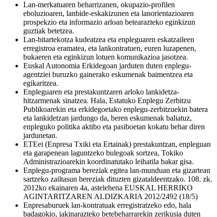
Lan-merkatuaren beharrizanen, okupazio-profilen
eboluzioaren, lanbide-eskakizunen eta lanorientazioaren
prospekzio eta informazio arloan betearazteko eginkizun
guztiak betetzea.
Lan-bitartekotza kudeatzea eta enpleguaren eskatzaileen
erregistroa eramatea, eta lankontratuen, euren luzapenen,
bukaeren eta eginkizun lotuen komunikazioa jasotzea.
Euskal Autonomia Erkidegoan jarduten duten enplegu-
agentziei buruzko gainerako eskumenak baimentzea eta
egikaritzea.
Enpleguaren eta prestakuntzaren arloko lankidetza-
hitzarmenak sinatzea. Hala, Estatuko Enplegu Zerbitzu
Publikoarekin eta erkidegoetako enplegu-zerbitzuekin batera
eta lankidetzan jardungo da, beren eskumenak baliatuz,
enpleguko politika aktibo eta pasiboetan kokatu behar diren
jardunetan.
ETEei (Enpresa Txiki eta Ertainak) prestakuntzan, enpleguan
eta garapenean laguntzeko bulegoak sortzea, Tokiko
Administrazioarekin koordinatutako leihatila bakar gisa.
Enplegu-programa bereziak egitea lan-munduan eta gizartean
sartzeko zailtasun bereziak dituzten gizataldeentzako. 108. zk.
2012ko ekainaren 4a, astelehena EUSKAL HERRIKO
AGINTARITZAREN ALDIZKARIA 2012/2492 (18/5)
Enpresaburuek lan-kontratuak erregistratzeko edo, hala
badagokio, jakinarazteko betebeharrarekin zerikusia duten