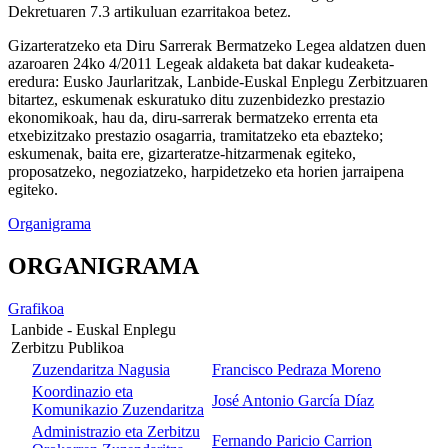
Dekretuaren 7.3 artikuluan ezarritakoa betez.
Gizarteratzeko eta Diru Sarrerak Bermatzeko Legea aldatzen duen
azaroaren 24ko 4/2011 Legeak aldaketa bat dakar kudeaketa-
eredura: Eusko Jaurlaritzak, Lanbide-Euskal Enplegu Zerbitzuaren
bitartez, eskumenak eskuratuko ditu zuzenbidezko prestazio
ekonomikoak, hau da, diru-sarrerak bermatzeko errenta eta
etxebizitzako prestazio osagarria, tramitatzeko eta ebazteko;
eskumenak, baita ere, gizarteratze-hitzarmenak egiteko,
proposatzeko, negoziatzeko, harpidetzeko eta horien jarraipena
egiteko.
Organigrama
ORGANIGRAMA
Grafikoa
Lanbide - Euskal Enplegu
Zerbitzu Publikoa
Zuzendaritza Nagusia
Francisco Pedraza Moreno
Koordinazio eta
José Antonio García Díaz
Komunikazio Zuzendaritza
Administrazio eta Zerbitzu
Fernando Paricio Carrion