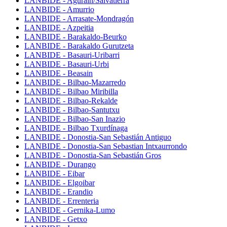
LANBIDE - Agurain/Salvatierra
LANBIDE - Amurrio
LANBIDE - Arrasate-Mondragón
LANBIDE - Azpeitia
LANBIDE - Barakaldo-Beurko
LANBIDE - Barakaldo Gurutzeta
LANBIDE - Basauri-Uribarri
LANBIDE - Basauri-Urbi
LANBIDE - Beasain
LANBIDE - Bilbao-Mazarredo
LANBIDE - Bilbao Miribilla
LANBIDE - Bilbao-Rekalde
LANBIDE - Bilbao-Santutxu
LANBIDE - Bilbao-San Inazio
LANBIDE - Bilbao Txurdínaga
LANBIDE - Donostia-San Sebastián Antiguo
LANBIDE - Donostia-San Sebastian Intxaurrondo
LANBIDE - Donostia-San Sebastián Gros
LANBIDE - Durango
LANBIDE - Eibar
LANBIDE - Elgoibar
LANBIDE - Erandio
LANBIDE - Errenteria
LANBIDE - Gernika-Lumo
LANBIDE - Getxo