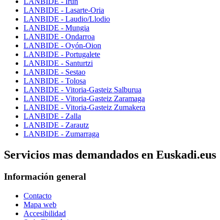
LANBIDE - Irun
LANBIDE - Lasarte-Oria
LANBIDE - Laudio/Llodio
LANBIDE - Mungia
LANBIDE - Ondarroa
LANBIDE - Oyón-Oion
LANBIDE - Portugalete
LANBIDE - Santurtzi
LANBIDE - Sestao
LANBIDE - Tolosa
LANBIDE - Vitoria-Gasteiz Salburua
LANBIDE - Vitoria-Gasteiz Zaramaga
LANBIDE - Vitoria-Gasteiz Zumakera
LANBIDE - Zalla
LANBIDE - Zarautz
LANBIDE - Zumarraga
Servicios mas demandados en Euskadi.eus
Información general
Contacto
Mapa web
Accesibilidad