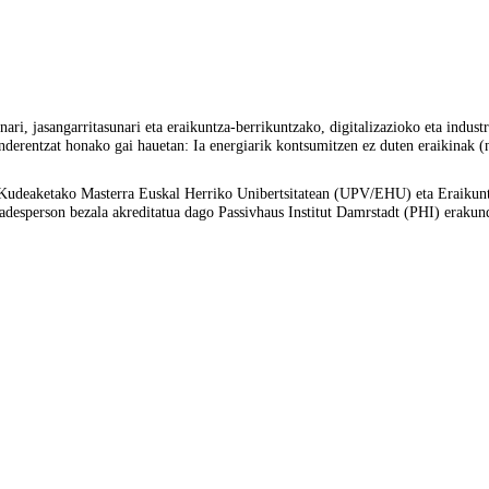
nari, jasangarritasunari eta eraikuntza-berrikuntzako, digitalizazioko eta indust
underentzat honako gai hauetan: Ia energiarik kontsumitzen ez duten eraikinak 
Kudeaketako Masterra Euskal Herriko Unibertsitatean (UPV/EHU) eta Eraikuntza
adesperson bezala akreditatua dago Passivhaus Institut Damrstadt (PHI) erakun