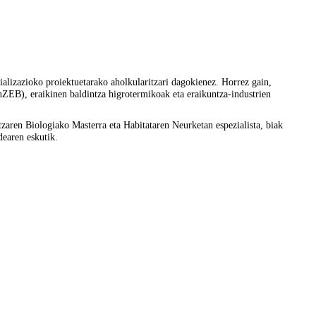
rializazioko proiektuetarako aholkularitzari dagokienez. Horrez gain,
(nZEB), eraikinen baldintza higrotermikoak eta eraikuntza-industrien
ren Biologiako Masterra eta Habitataren Neurketan espezialista, biak
dearen eskutik.