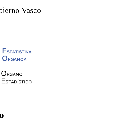
obierno Vasco
o