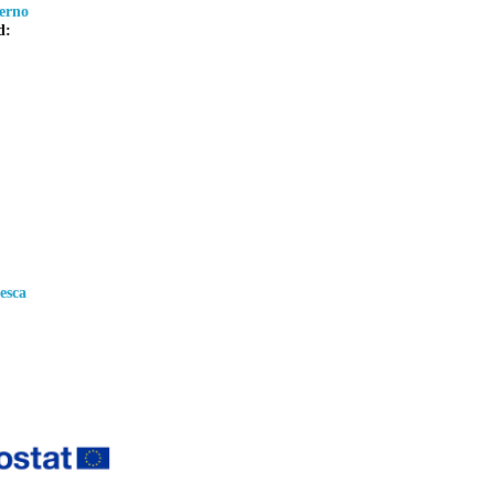
erno
d:
esca