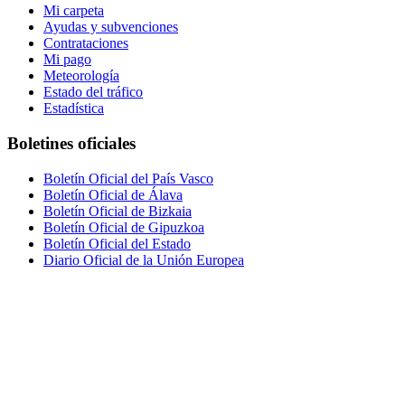
Mi carpeta
Ayudas y subvenciones
Contrataciones
Mi pago
Meteorología
Estado del tráfico
Estadística
Boletines oficiales
Boletín Oficial del País Vasco
Boletín Oficial de Álava
Boletín Oficial de Bizkaia
Boletín Oficial de Gipuzkoa
Boletín Oficial del Estado
Diario Oficial de la Unión Europea