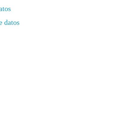
atos
e datos