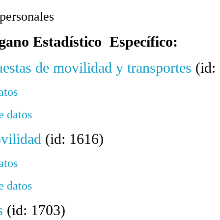
 personales
gano Estadístico Específico:
uestas de movilidad y transportes
(id:
atos
e datos
vilidad
(id: 1616)
atos
e datos
s
(id: 1703)