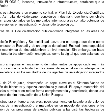
. El ODS 9, Industria, Innovación e Infraestructura, establece que la
nómico.
stratégicos y un elemento central: el Pilar I de Excelencia Científica,
o. Así, pilar de «Liderazgo Tecnológico Industrial», que tiene por objeto
uir a posicionarlos en los mercados internacionales con alto potencial de
nversiones en investigación y desarrollo tecnológico.
icos de I+D de colaboración público-privada integrados en las áreas de
ición Energética y Sostenibilidad, lanza una estrategia que tiene como
ienestar de Euskadi y de un empleo de calidad. Euskadi tiene capacidad
ón económica de «incertidumbre» a nivel mundial. Sin embargo, se hace
 tanto la transformación energética, como la digital que son palancas de
 Vasco a impulsar el lanzamiento de instrumentos de apoyo cada vez más
concentrar la actividad en las áreas de especialización inteligente de
 excelencia en los resultados de los agentes de investigación integrados
5, de 23 de junio, desempeña un papel clave en el Sistema Vasco de
ión de bienestar y riqueza económica y social. El apoyo mantenido del
ntadas a trabajar en red de forma complementaria y coordinada, desde una
iones de alta innovación de la Unión Europea.
structura en torno a tres ejes: posicionamiento en la cadena de valor de
encia de la investigación, enmarcados en un modelo de relaciones entre
ión de los programas de ayudas públicas a las distintas tipologías de