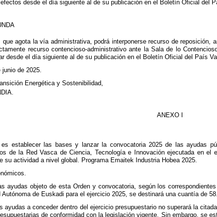
efectos desde el día siguiente al de su publicación en el Boletín Oficial del 
UNDA
 que agota la vía administrativa, podrá interponerse recurso de reposición, a
ctamente recurso contencioso-administrativo ante la Sala de lo Contencioso-
 desde el día siguiente al de su publicación en el Boletín Oficial del País V
 junio de 2025.
ransición Energética y Sostenibilidad,
DIA.
ANEXO I
 es establecer las bases y lanzar la convocatoria 2025 de las ayudas pú
dos de la Red Vasca de Ciencia, Tecnología e Innovación ejecutada en el ej
de su actividad a nivel global. Programa Emaitek Industria Hobea 2025.
onómicos.
 las ayudas objeto de esta Orden y convocatoria, según los correspondientes
Autónoma de Euskadi para el ejercicio 2025, se destinará una cuantía de 58
as ayudas a conceder dentro del ejercicio presupuestario no superará la citad
esupuestarias de conformidad con la legislación vigente. Sin embargo, se est