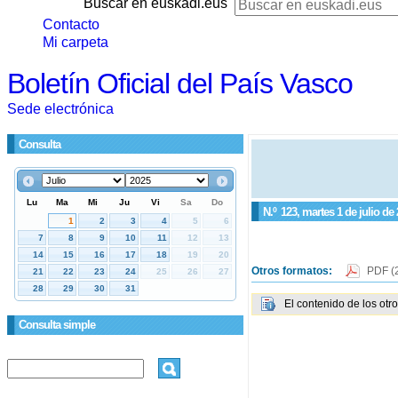
Buscar en euskadi.eus
Contacto
Mi carpeta
Boletín Oficial del País Vasco
Sede electrónica
Consulta
N.º
123
, martes 1 de julio de
Otros formatos:
PDF
(
El contenido de los otr
Consulta simple