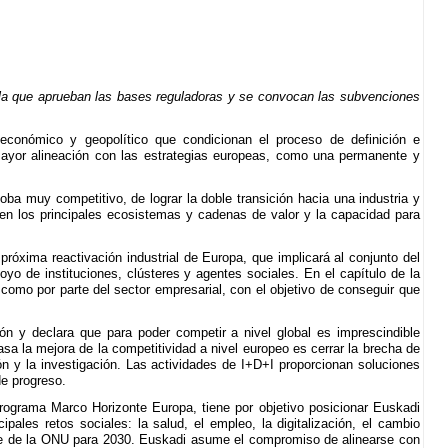
r la que aprueban las bases reguladoras y se convocan las subvenciones
conómico y geopolítico que condicionan el proceso de definición e
mayor alineación con las estrategias europeas, como una permanente y
ba muy competitivo, de lograr la doble transición hacia una industria y
a en los principales ecosistemas y cadenas de valor y la capacidad para
próxima reactivación industrial de Europa, que implicará al conjunto del
oyo de instituciones, clústeres y agentes sociales. En el capítulo de la
, como por parte del sector empresarial, con el objetivo de conseguir que
ión y declara que para poder competir a nivel global es imprescindible
asa la mejora de la competitividad a nivel europeo es cerrar la brecha de
ón y la investigación. Las actividades de I+D+I proporcionan soluciones
de progreso.
rograma Marco Horizonte Europa, tiene por objetivo posicionar Euskadi
ales retos sociales: la salud, el empleo, la digitalización, el cambio
ible de la ONU para 2030. Euskadi asume el compromiso de alinearse con