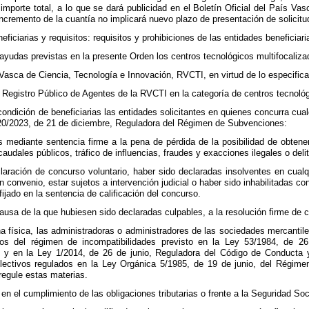
mporte total, a lo que se dará publicidad en el Boletín Oficial del País Va
incremento de la cuantía no implicará nuevo plazo de presentación de solicitu
eficiarias y requisitos: requisitos y prohibiciones de las entidades beneficiari
ayudas previstas en la presente Orden los centros tecnológicos multifocaliza
Vasca de Ciencia, Tecnología e Innovación, RVCTI, en virtud de lo especifica
l Registro Público de Agentes de la RVCTI en la categoría de centros tecnológ
condición de beneficiarias las entidades solicitantes en quienes concurra cua
y 20/2023, de 21 de diciembre, Reguladora del Régimen de Subvenciones:
 mediante sentencia firme a la pena de pérdida de la posibilidad de obtene
udales públicos, tráfico de influencias, fraudes y exacciones ilegales o deli
claración de concurso voluntario, haber sido declaradas insolventes en cual
un convenio, estar sujetos a intervención judicial o haber sido inhabilitadas c
 fijado en la sentencia de calificación del concurso.
causa de la que hubiesen sido declaradas culpables, a la resolución firme de c
na física, las administradoras o administradores de las sociedades mercantile
s del régimen de incompatibilidades previsto en la Ley 53/1984, de 26 
, y en la Ley 1/2014, de 26 de junio, Reguladora del Código de Conducta y
electivos regulados en la Ley Orgánica 5/1985, de 19 de junio, del Régime
egule estas materias.
e en el cumplimiento de las obligaciones tributarias o frente a la Seguridad So