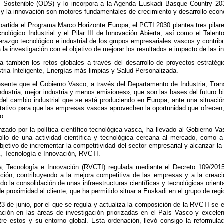
o Sostenible (ODS) y lo incorpora a la Agenda Euskadi Basque Country 2030
ra y la innovación son motores fundamentales de crecimiento y desarrollo eco
tida el Programa Marco Horizonte Europa, el PCTI 2030 plantea tres pilares e
cnológico Industrial y el Pilar III de Innovación Abierta, así como el Talent
derazgo tecnológico e industrial de los grupos empresariales vascos y contrib
a la investigación con el objetivo de mejorar los resultados e impacto de las i
a también los retos globales a través del desarrollo de proyectos estratég
tria Inteligente, Energías más limpias y Salud Personalizada.
sente que el Gobierno Vasco, a través del Departamento de Industria, Trans
dustria, mejor industria y menos emisiones», que son las bases del futuro b
del cambio industrial que se está produciendo en Europa, ante una situaci
litativo para que las empresas vascas aprovechen la oportunidad que ofrecen,
o.
nzado por la política científico-tecnológica vasca, ha llevado al Gobierno
rollo de una actividad científica y tecnológica cercana al mercado, como a 
bjetivo de incrementar la competitividad del sector empresarial y alcanzar la
, Tecnología e Innovación, RVCTI.
, Tecnología e Innovación (RVCTI) regulada mediante el Decreto 109/201
ación, contribuyendo a la mejora competitiva de las empresas y a la creac
do la consolidación de unas infraestructuras científicas y tecnológicas orie
 proximidad al cliente, que ha permitido situar a Euskadi en el grupo de reg
3 de junio, por el que se regula y actualiza la composición de la RVCTI se e
zación en las áreas de investigación priorizadas en el País Vasco y excel
e estos y su entorno global. Esta ordenación, llevó consigo la reformulac