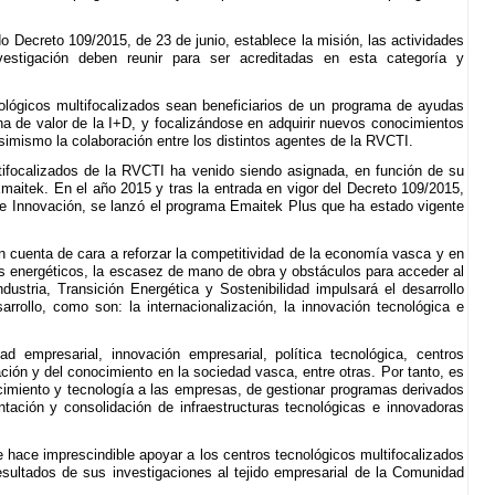
do Decreto 109/2015, de 23 de junio, establece la misión, las actividades
vestigación deben reunir para ser acreditadas en esta categoría y
lógicos multifocalizados sean beneficiarios de un programa de ayudas
na de valor de la I+D, y focalizándose en adquirir nuevos conocimientos
simismo la colaboración entre los distintos agentes de la RVCTI.
ltifocalizados de la RVCTI ha venido siendo asignada, en función de su
aitek. En el año 2015 y tras la entrada en vigor del Decreto 109/2015,
a e Innovación, se lanzó el programa Emaitek Plus que ha estado vigente
n cuenta de cara a reforzar la competitividad de la economía vasca y en
s energéticos, la escasez de mano de obra y obstáculos para acceder al
ndustria, Transición Energética y Sostenibilidad impulsará el desarrollo
rrollo, como son: la internacionalización, la innovación tecnológica e
d empresarial, innovación empresarial, política tecnológica, centros
ción y del conocimiento en la sociedad vasca, entre otras. Por tanto, es
cimiento y tecnología a las empresas, de gestionar programas derivados
tación y consolidación de infraestructuras tecnológicas e innovadoras
 hace imprescindible apoyar a los centros tecnológicos multifocalizados
resultados de sus investigaciones al tejido empresarial de la Comunidad