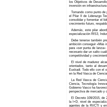
los Objetivos de Desarroll
inversión en infraestructu
Tomando como punto de par
el Pilar II de Liderazgo Te
consolidar y fomentar el li
crecimiento futuro, respald
Además, este pilar abord
especialización RIS3, Indus
Debe tenerse también pre
ambición conseguir «Más in
para «ser punta de lanza» 
necesario dar un salto cua
competitividad y crecimient
El nivel de madurez alca
orientados, tanto al desar
Euskadi. Todo ello con el o
en la Red Vasca de Ciencia
La Red Vasca de Ciencia
Ciencia, Tecnología Innov
Gobierno Vasco ha favoreci
perspectiva de mercado y de
El Decreto 109/2015, de 2
la I+D, nivel de especiali
agentes de la RVCTI y entr