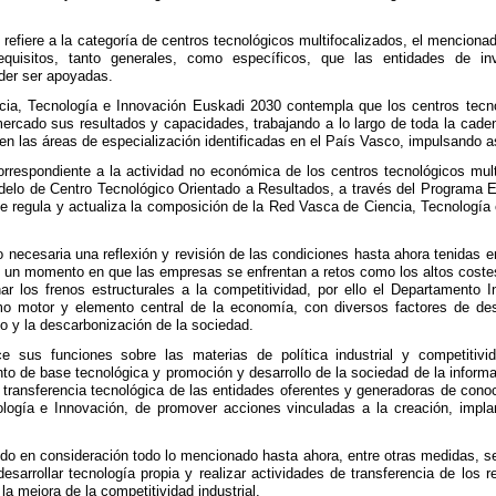
 refiere a la categoría de centros tecnológicos multifocalizados, el menciona
requisitos, tanto generales, como específicos, que las entidades de in
er ser apoyadas.
ia, Tecnología e Innovación Euskadi 2030 contempla que los centros tecno
 mercado sus resultados y capacidades, trabajando a lo largo de toda la cade
en las áreas de especialización identificadas en el País Vasco, impulsando a
correspondiente a la actividad no económica de los centros tecnológicos mu
elo de Centro Tecnológico Orientado a Resultados, a través del Programa Em
 se regula y actualiza la composición de la Red Vasca de Ciencia, Tecnologí
necesaria una reflexión y revisión de las condiciones hasta ahora tenidas e
En un momento en que las empresas se enfrentan a retos como los altos coste
nar los frenos estructurales a la competitividad, por ello el Departamento I
mo motor y elemento central de la economía, con diversos factores de desa
to y la descarbonización de la sociedad.
 sus funciones sobre las materias de política industrial y competitivida
to de base tecnológica y promoción y desarrollo de la sociedad de la informa
 transferencia tecnológica de las entidades oferentes y generadoras de cono
logía e Innovación, de promover acciones vinculadas a la creación, implan
do en consideración todo lo mencionado hasta ahora, entre otras medidas, se
esarrollar tecnología propia y realizar actividades de transferencia de los 
 mejora de la competitividad industrial.