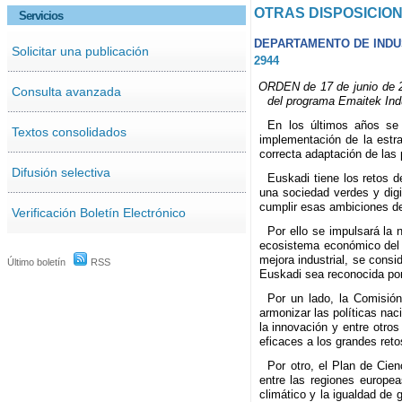
OTRAS DISPOSICIO
Servicios
DEPARTAMENTO DE INDUS
Solicitar una publicación
2944
ORDEN de 17 de junio de 20
Consulta avanzada
del programa Emaitek Indu
En los últimos años se 
Textos consolidados
implementación de la estr
correcta adaptación de las 
Difusión selectiva
Euskadi tiene los retos d
una sociedad verdes y digi
cumplir esas ambiciones d
Verificación Boletín Electrónico
Por ello se impulsará la 
ecosistema económico del Pa
mejora industrial, se consi
Último boletín
RSS
Euskadi sea reconocida por
Por un lado, la Comisión
armonizar las políticas nac
la innovación y entre otro
eficaces a los grandes reto
Por otro, el Plan de Cie
entre las regiones europea
climático y la igualdad de