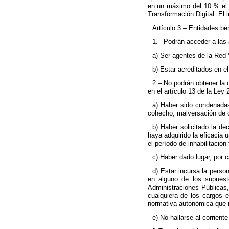
en un máximo del 10 % el i
Transformación Digital. El 
Artículo 3.– Entidades ben
1.– Podrán acceder a las 
a) Ser agentes de la Red 
b) Estar acreditados en e
2.– No podrán obtener la 
en el artículo 13 de la Le
a) Haber sido condenadas
cohecho, malversación de ca
b) Haber solicitado la de
haya adquirido la eficacia 
el período de inhabilitación
c) Haber dado lugar, por 
d) Estar incursa la perso
en alguno de los supuesto
Administraciones Públicas
cualquiera de los cargos 
normativa autonómica que r
e) No hallarse al corrient