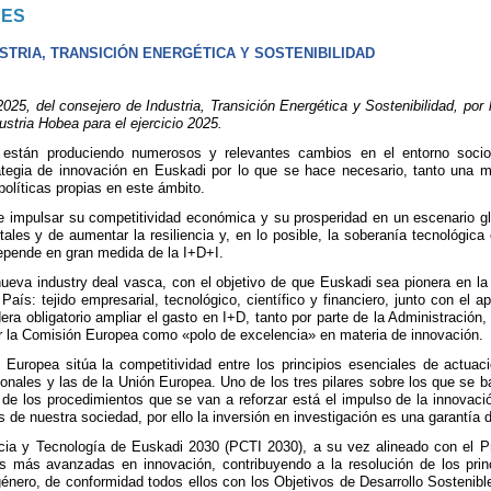
NES
TRIA, TRANSICIÓN ENERGÉTICA Y SOSTENIBILIDAD
25, del consejero de Industria, Transición Energética y Sostenibilidad, po
stria Hobea para el ejercicio 2025.
están produciendo numerosos y relevantes cambios en el entorno socioe
ategia de innovación en Euskadi por lo que se hace necesario, tanto una 
políticas propias en este ámbito.
e impulsar su competitividad económica y su prosperidad en un escenario glo
tales y de aumentar la resiliencia y, en lo posible, la soberanía tecnológic
epende en gran medida de la I+D+I.
nueva industry deal vasca, con el objetivo de que Euskadi sea pionera en la 
ís: tejido empresarial, tecnológico, científico y financiero, junto con el ap
dera obligatorio ampliar el gasto en I+D, tanto por parte de la Administración
 la Comisión Europea como «polo de excelencia» en materia de innovación.
 Europea sitúa la competitividad entre los principios esenciales de actuac
ionales y las de la Unión Europea. Uno de los tres pilares sobre los que se b
s de los procedimientos que se van a reforzar está el impulso de la innovaci
s de nuestra sociedad, por ello la inversión en investigación es una garantía 
ncia y Tecnología de Euskadi 2030 (PCTI 2030), a su vez alineado con el P
s más avanzadas en innovación, contribuyendo a la resolución de los princip
 género, de conformidad todos ellos con los Objetivos de Desarrollo Sosten