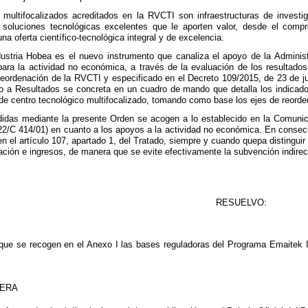
 multifocalizados acreditados en la RVCTI son infraestructuras de invest
 soluciones tecnológicas excelentes que le aporten valor, desde el comp
a oferta científico-tecnológica integral y de excelencia.
stria Hobea es el nuevo instrumento que canaliza el apoyo de la Administ
para la actividad no económica, a través de la evaluación de los resultad
 reordenación de la RVCTI y especificado en el Decreto 109/2015, de 23 de ju
o a Resultados se concreta en un cuadro de mando que detalla los indicado
 de centro tecnológico multifocalizado, tomando como base los ejes de reorde
idas mediante la presente Orden se acogen a lo establecido en la Comunic
022/C 414/01) en cuanto a los apoyos a la actividad no económica. En consec
 en el artículo 107, apartado 1, del Tratado, siempre y cuando quepa distingu
ación e ingresos, de manera que se evite efectivamente la subvención indirec
RESUELVO:
 que se recogen en el Anexo I las bases reguladoras del Programa Emaitek In
MERA