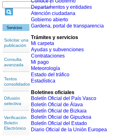
Conoce el Gobierno
Departamentos y entidades
Atención ciudadana
Gobierno abierto
Gardena, portal de transparencia
Servicios
Trámites y servicios
Solicitar una
Mi carpeta
publicación
Ayudas y subvenciones
Contrataciones
Consulta
Mi pago
avanzada
Meteorología
Estado del tráfico
Textos
Estadística
consolidados
Boletines oficiales
Difusión
Boletín Oficial del País Vasco
selectiva
Boletín Oficial de Álava
Boletín Oficial de Bizkaia
Boletín Oficial de Gipuzkoa
Verificación
Boletín
Boletín Oficial del Estado
Electrónico
Diario Oficial de la Unión Europea