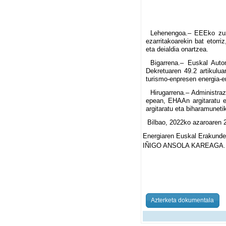
Lehenengoa.– EEEko zuze
ezarritakoarekin bat etorr
eta deialdia onartzea.
Bigarrena.– Euskal Aut
Dekretuaren 49.2 artikulua
turismo-enpresen energia-e
Hirugarrena.– Administra
epean, EHAAn argitaratu et
argitaratu eta biharamunetik
Bilbao, 2022ko azaroaren 
Energiaren Euskal Erakunde
IÑIGO ANSOLA KAREAGA.
Azterketa dokumentala