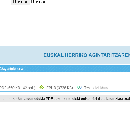
Buscar
12a, astelehena
PDF
(650 KB - 42 orri.)
EPUB
(3736 KB)
Testu elebiduna
ainerako formatuen edukia PDF dokumentu elektroniko ofizial eta jatorrizkoa eral