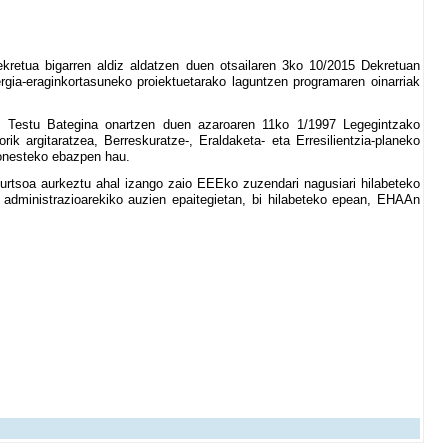
retua bigarren aldiz aldatzen duen otsailaren 3ko 10/2015 Dekretuan
ergia-eraginkortasuneko proiektuetarako laguntzen programaren oinarriak
n Testu Bategina onartzen duen azaroaren 11ko 1/1997 Legegintzako
rik argitaratzea, Berreskuratze-, Eraldaketa- eta Erresilientzia-planeko
 onesteko ebazpen hau.
urtsoa aurkeztu ahal izango zaio EEEko zuzendari nagusiari hilabeteko
o administrazioarekiko auzien epaitegietan, bi hilabeteko epean, EHAAn