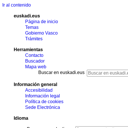
Ir al contenido
euskadi.eus
Página de inicio
Temas
Gobierno Vasco
Trámites
Herramientas
Contacto
Buscador
Mapa web
Buscar en euskadi.eus
Información general
Accesibilidad
Información legal
Política de cookies
Sede Electrónica
Idioma