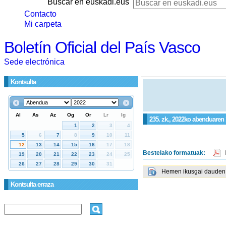
Buscar en euskadi.eus
Contacto
Mi carpeta
Boletín Oficial del País Vasco
Sede electrónica
Kontsulta
235. zk., 2022ko abenduaren 
Bestelako formatuak:
Hemen ikusgai dauden g
Kontsulta erraza