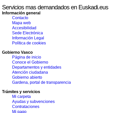
Servicios mas demandados en Euskadi.eus
Información general
Contacto
Mapa web
Accesibilidad
Sede Electrónica
Información Legal
Política de cookies
Gobierno Vasco
Página de inicio
Conoce el Gobierno
Departamentos y entidades
Atención ciudadana
Gobierno abierto
Gardena, portal de transparencia
Trámites y servicios
Mi carpeta
Ayudas y subvenciones
Contrataciones
Mi pago