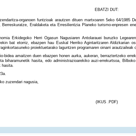
EBATZI DUT:
ndaritza-organoen funtzioak arautzen dituen martxoaren 5eko 64/1985 Dek
iz, Berreskuratze, Eraldaketa eta Erresilientzia Planeko turismo-enpresen en
onomia Erkidegoko Herri Ogasun Nagusiaren Antolarauei buruzko Legeare
rekin bat etorriz, ebazpen hau Euskal Herriko Agintaritzaren Aldizkarian oso
raginkortasuneko proiektuetarako laguntzen programaren oinarri arautzaileak
zio-bidea amaitzen duen ebazpen honen aurka, aukeran, berraztertzeko errek
a biharamunetik hasita, edo administrazioarekiko auzi-errekurtsoa, Bilbok
 hasita.
23a.
ko zuzendari nagusia,
(IKUS .PDF)