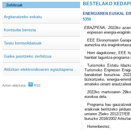
BESTELAKO XEDAP
Zerbitzuak
ENERGIAREN EUSKAL E
Argitaratzeko eskatu
5350
EBAZPENA, 2022ko azaroare
Kontsulta berezia
enpresen energia-eraginkor
EEE Ekonomiaren Garapen
Testu kontsolidatuak
aurrezkia eta eraginkortasun
Horri dagokionez, EEE ha
Gaika jasotzeko zerbitzua
hainbat laguntza-programa d
Turismoko Estatu Idazka
Aldizkari elektronikoaren egiaztapena
Turismoko Enpresen Eragin
banaketari buruzkoa. 2022
bizkortzeko, energia-erre
emateko oinarri arautzaileak
Azken aldizkaria
RSS
2022ko martxoaren 29ko 
eurokoa dela.
Programa hau gauzatzeak 
eraikinak berritzeko jardue
urriaren 25eko 2012/27/EB A
buruzko 2018/2002 Arteztar
Horrenbestez,