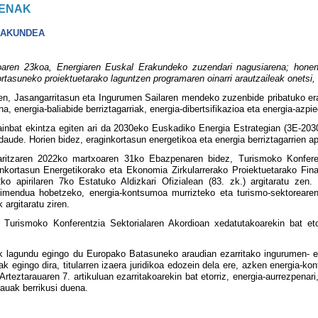
ENAK
RAKUNDEA
n 23koa, Energiaren Euskal Erakundeko zuzendari nagusiarena; honen bid
tasuneko proiektuetarako laguntzen programaren oinarri arautzaileak onetsi, d
, Jasangarritasun eta Ingurumen Sailaren mendeko zuzenbide pribatuko era
a, energia-baliabide berriztagarriak, energia-dibertsifikazioa eta energia-azpi
inbat ekintza egiten ari da 2030eko Euskadiko Energia Estrategian (3E-2030
aude. Horien bidez, eraginkortasun energetikoa eta energia berriztagarrien a
ritzaren 2022ko martxoaren 31ko Ebazpenaren bidez, Turismoko Konferen
kortasun Energetikorako eta Ekonomia Zirkularrerako Proiektuetarako Finan
ko apirilaren 7ko Estatuko Aldizkari Ofizialean (83. zk.) argitaratu zen.
ndimendua hobetzeko, energia-kontsumoa murrizteko eta turismo-sektorearen
 argitaratu ziren.
Turismoko Konferentzia Sektorialaren Akordioan xedatutakoarekin bat et
lagundu egingo du Europako Batasuneko araudian ezarritako ingurumen- eta
rak egingo dira, titularren izaera juridikoa edozein dela ere, azken energia
rteztarauaren 7. artikuluan ezarritakoarekin bat etorriz, energia-aurrezpenari
auak berrikusi duena.