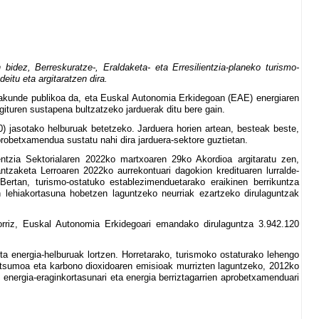
ez, Berreskuratze-, Eraldaketa- eta Erresilientzia-planeko turismo-
eitu eta argitaratzen dira.
kunde publikoa da, eta Euskal Autonomia Erkidegoan (EAE) energiaren
egituren sustapena bultzatzeko jarduerak ditu bere gain.
) jasotako helburuak betetzeko. Jarduera horien artean, besteak beste,
probetxamendua sustatu nahi dira jarduera-sektore guztietan.
tzia Sektorialaren 2022ko martxoaren 29ko Akordioa argitaratu zen,
tzaketa Lerroaren 2022ko aurrekontuari dagokion kredituaren lurralde-
 Bertan, turismo-ostatuko establezimenduetarako eraikinen berrikuntza
 lehiakortasuna hobetzen laguntzeko neurriak ezartzeko dirulaguntzak
orriz, Euskal Autonomia Erkidegoari emandako dirulaguntza 3.942.120
 energia-helburuak lortzen. Horretarako, turismoko ostaturako lehengo
-kontsumoa eta karbono dioxidoaren emisioak murrizten laguntzeko, 2012ko
, energia-eraginkortasunari eta energia berriztagarrien aprobetxamenduari