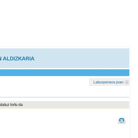
Laburpenera joan
datuz lortu da