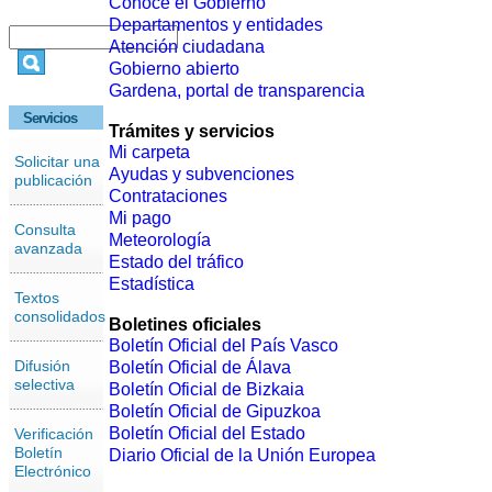
Conoce el Gobierno
Departamentos y entidades
Atención ciudadana
Gobierno abierto
Gardena, portal de transparencia
Servicios
Trámites y servicios
Mi carpeta
Solicitar una
Ayudas y subvenciones
publicación
Contrataciones
Mi pago
Consulta
Meteorología
avanzada
Estado del tráfico
Estadística
Textos
consolidados
Boletines oficiales
Boletín Oficial del País Vasco
Difusión
Boletín Oficial de Álava
selectiva
Boletín Oficial de Bizkaia
Boletín Oficial de Gipuzkoa
Boletín Oficial del Estado
Verificación
Boletín
Diario Oficial de la Unión Europea
Electrónico