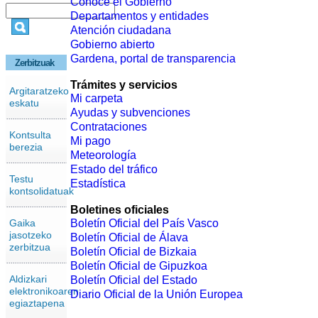
Conoce el Gobierno
Departamentos y entidades
Atención ciudadana
Gobierno abierto
Gardena, portal de transparencia
Zerbitzuak
Trámites y servicios
Argitaratzeko
Mi carpeta
eskatu
Ayudas y subvenciones
Contrataciones
Kontsulta
Mi pago
berezia
Meteorología
Estado del tráfico
Testu
Estadística
kontsolidatuak
Boletines oficiales
Gaika
Boletín Oficial del País Vasco
jasotzeko
Boletín Oficial de Álava
zerbitzua
Boletín Oficial de Bizkaia
Boletín Oficial de Gipuzkoa
Aldizkari
Boletín Oficial del Estado
elektronikoaren
Diario Oficial de la Unión Europea
egiaztapena