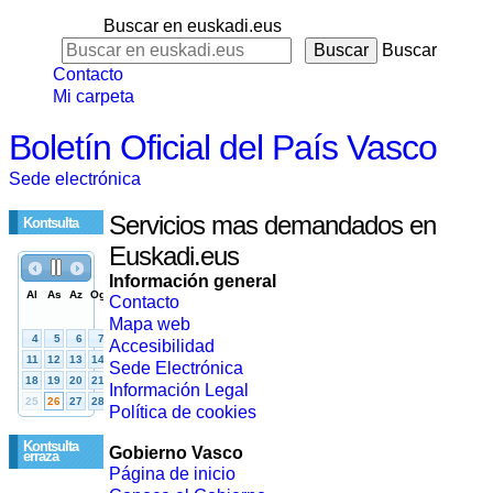
Buscar en euskadi.eus
Buscar
Contacto
Mi carpeta
Boletín Oficial del País Vasco
Sede electrónica
Servicios mas demandados en
Kontsulta
Euskadi.eus
Información general
Contacto
Mapa web
Accesibilidad
Sede Electrónica
Información Legal
Política de cookies
Kontsulta
Gobierno Vasco
erraza
Página de inicio