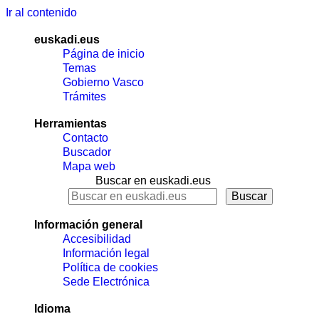
Ir al contenido
euskadi.eus
Página de inicio
Temas
Gobierno Vasco
Trámites
Herramientas
Contacto
Buscador
Mapa web
Buscar en euskadi.eus
Información general
Accesibilidad
Información legal
Política de cookies
Sede Electrónica
Idioma