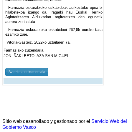
Farmazia eskuratzeko eskabideak aurkezteko epea bi
hilabetekoa izango da, iragarki hau Euskal Herriko
Agintaritzaren Aldizkarian argitaratzen den egunetik
aurrera zenbatuta.
Farmazia eskuratzeko eskabideei 262,85 euroko tasa
ezarriko zaie.
Vitoria-Gasteiz, 2022ko uztailaren 7a.
Farmaziako zuzendaria,
JON IÑAKI BETOLAZA SAN MIGUEL.
Azterketa dokumentala
Sitio web desarrollado y gestionado por el
Servicio Web del
Gobierno Vasco