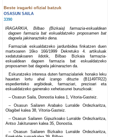
Beste iragarki ofizial batzuk
OSASUN SAILA
3390
IRAGARKIA, Bilbao (Bizkaia) farmazia-eskualdean
dagoen farmazia bat eskualdatzeko proposamen bat
dagoela jakinarazteko dena.
Farmaziak eskualdatzeko jardunbidea finkatzen duen
martxoaren 16ko 166/1999 Dekretuko 4. artikuluak
xedatutakoaren ildotik, Bilbao Bizkaia farmazia-
eskualdean dagoen farmazia bat eskualdatzeko
proposamen bat dagoela jakinarazten da.
Eskuratzeko interesa duten farmazialariek honako leku
hauetan lortu ahal izango dituzte (B1149TR22)
espedienteko argibideak, farmaziari, prezioari eta
eskualdatzeko gainerako xehetasunei buruzkoak:
– Osasun Saila, Donostia kalea 1, Vitoria-Gasteiz.
– Osasun Sailaren Arabako Lurralde Ordezkaritza,
Olagibel kalea 38, Vitoria-Gasteiz.
– Osasun Sailaren Gipuzkoako Lurralde Ordezkaritza,
Antso Jakitunaren kalea 35, Donostia.
– Osasun Sailaren Bizkaiko Lurralde Ordezkaritza,
Errekalde zumarkalea 39, Bilbao.