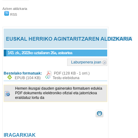
Azken aldizkaria
RSS
143. zk., 2022ko uztailaren 26a, asteartea
Laburpenera joan
Bestelako formatuak:
PDF
(128 KB - 1 orri.)
EPUB
(104 KB)
Testu elebiduna
Hemen ikusgai dauden gainerako formatuen edukia
PDF dokumentu elektroniko ofizial eta jatorrizkoa
eraldatuz lortu da
IRAGARKIAK