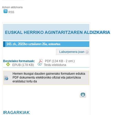
Azken aldizkaria
RSS
143. zk., 2022ko uztailaren 26a, asteartea
Laburpenera joan
Bestelako formatuak:
PDF
(134 KB - 2 orri.)
EPUB
(178 KB)
Testu elebiduna
Hemen ikusgai dauden gainerako formatuen edukia
PDF dokumentu elektroniko ofizial eta jatorrizkoa
eraldatuz lortu da
IRAGARKIAK