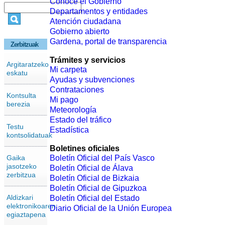
Conoce el Gobierno
Departamentos y entidades
Atención ciudadana
Gobierno abierto
Gardena, portal de transparencia
Zerbitzuak
Trámites y servicios
Argitaratzeko
Mi carpeta
eskatu
Ayudas y subvenciones
Contrataciones
Kontsulta
Mi pago
berezia
Meteorología
Estado del tráfico
Testu
Estadística
kontsolidatuak
Boletines oficiales
Gaika
Boletín Oficial del País Vasco
jasotzeko
Boletín Oficial de Álava
zerbitzua
Boletín Oficial de Bizkaia
Boletín Oficial de Gipuzkoa
Aldizkari
Boletín Oficial del Estado
elektronikoaren
Diario Oficial de la Unión Europea
egiaztapena