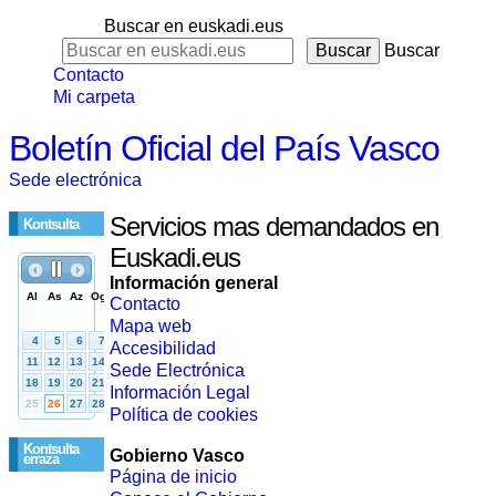
Buscar en euskadi.eus
Buscar
Contacto
Mi carpeta
Boletín Oficial del País Vasco
Sede electrónica
Servicios mas demandados en
Kontsulta
Euskadi.eus
Información general
Contacto
Mapa web
Accesibilidad
Sede Electrónica
Información Legal
Política de cookies
Kontsulta
Gobierno Vasco
erraza
Página de inicio