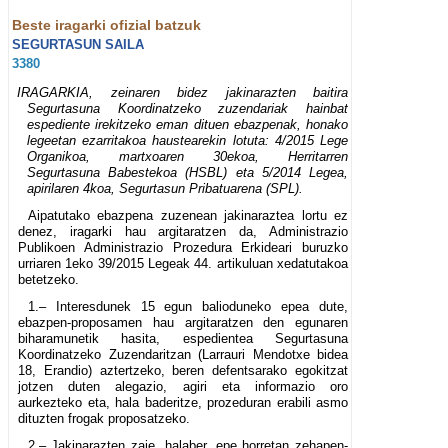
Beste iragarki ofizial batzuk
SEGURTASUN SAILA
3380
IRAGARKIA, zeinaren bidez jakinarazten baitira
Segurtasuna Koordinatzeko zuzendariak hainbat
espediente irekitzeko eman dituen ebazpenak, honako
legeetan ezarritakoa haustearekin lotuta: 4/2015 Lege
Organikoa, martxoaren 30ekoa, Herritarren
Segurtasuna Babestekoa (HSBL) eta 5/2014 Legea,
apirilaren 4koa, Segurtasun Pribatuarena (SPL).
Aipatutako ebazpena zuzenean jakinaraztea lortu ez
denez, iragarki hau argitaratzen da, Administrazio
Publikoen Administrazio Prozedura Erkideari buruzko
urriaren 1eko 39/2015 Legeak 44. artikuluan xedatutakoa
betetzeko.
1.– Interesdunek 15 egun balioduneko epea dute,
ebazpen-proposamen hau argitaratzen den egunaren
biharamunetik hasita, espedientea Segurtasuna
Koordinatzeko Zuzendaritzan (Larrauri Mendotxe bidea
18, Erandio) aztertzeko, beren defentsarako egokitzat
jotzen duten alegazio, agiri eta informazio oro
aurkezteko eta, hala baderitze, prozeduran erabili asmo
dituzten frogak proposatzeko.
2.– Jakinarazten zaie, halaber, epe horretan zehapen-