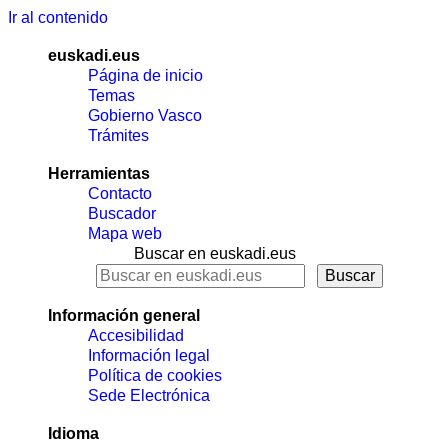
Ir al contenido
euskadi.eus
Página de inicio
Temas
Gobierno Vasco
Trámites
Herramientas
Contacto
Buscador
Mapa web
Buscar en euskadi.eus
Información general
Accesibilidad
Información legal
Política de cookies
Sede Electrónica
Idioma