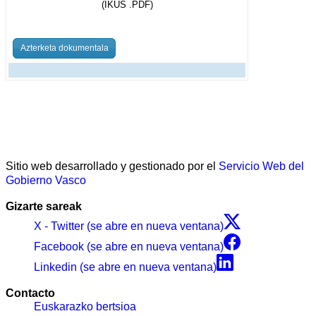
(IKUS .PDF)
Azterketa dokumentala
Sitio web desarrollado y gestionado por el
Servicio Web del
Gobierno Vasco
Gizarte sareak
X - Twitter (se abre en nueva ventana)
Facebook (se abre en nueva ventana)
Linkedin (se abre en nueva ventana)
Contacto
Euskarazko bertsioa