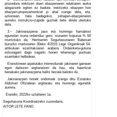
prozedura irekitzen duen ebazpenaren edukiaren aurka
alegaziorik egiten ez badute, irekitzeko ebazpen hori
ebazpen-proposamentzat jo ahal izango dela, eta,
azkenean, hala badagokio, zehapen-ebazpenaren
aurreko instrukzio-izapide guztiak bete direla ulertuko
dela.
3.– Jakinarazpena jaso eta hurrengo hamabost
egunetan isuna ordainduz gero, isunaren kopurua % 50
murriztuko da, Herritarren Segurtasunaren Babesari
buruzko martxoaren 30eko 4/2015 Lege Organikoak 54.
artikuluan ezarritakoaren arabera. Ordainketa-gutuna
eskuragarri dago iragarki honen lehenengo puntuan
ezarritako helbidean.
Eranskinean aipatutako interesdunak jakinaren gainean
egon daitezen argitaratzen da hau, eta haientzat
banakako jakinarazpena balitz bezala balioko du.
Jakinarazpen honek ondorioak izango ditu Estatuko
Aldizkari Ofizialean argitaratu eta hurrengo egunetik
aurrera.
Erandio, 2022ko uztailaren 1a.
Segurtasuna Koordinatzeko zuzendaria,
AITOR LETE FANO.