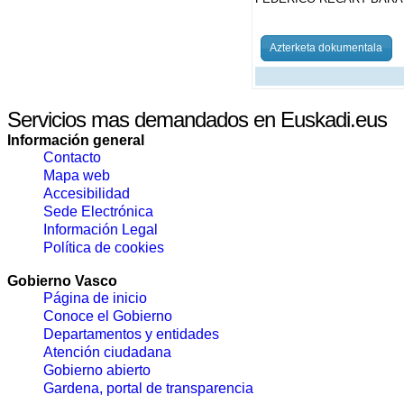
Azterketa dokumentala
Servicios mas demandados en Euskadi.eus
Información general
Contacto
Mapa web
Accesibilidad
Sede Electrónica
Información Legal
Política de cookies
Gobierno Vasco
Página de inicio
Conoce el Gobierno
Departamentos y entidades
Atención ciudadana
Gobierno abierto
Gardena, portal de transparencia