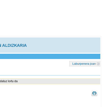
Laburpenera joan
datuz lortu da