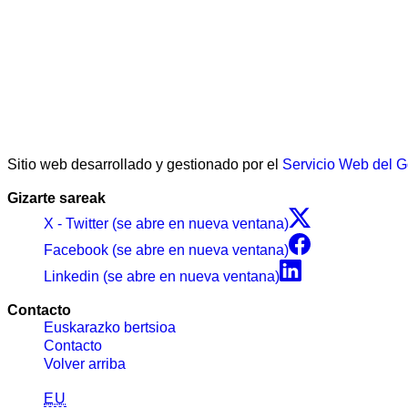
Sitio web desarrollado y gestionado por el
Servicio Web del 
Gizarte sareak
X - Twitter (se abre en nueva ventana)
Facebook (se abre en nueva ventana)
Linkedin (se abre en nueva ventana)
Contacto
Euskarazko bertsioa
Contacto
Volver arriba
EU