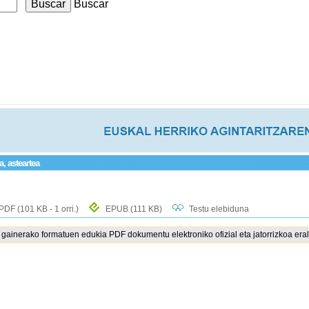
Buscar
a, asteartea
PDF
(101 KB - 1 orri.)
EPUB
(111 KB)
Testu elebiduna
ainerako formatuen edukia PDF dokumentu elektroniko ofizial eta jatorrizkoa eral