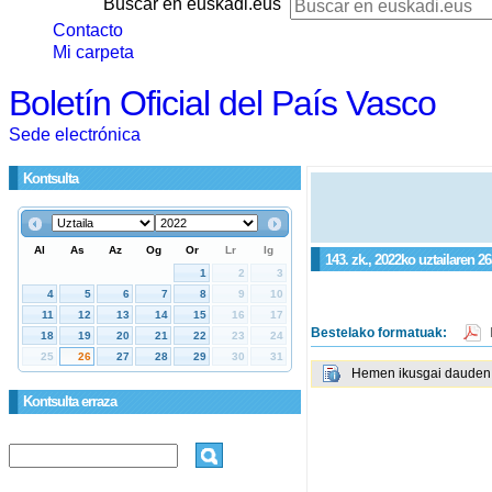
Buscar en euskadi.eus
Contacto
Mi carpeta
Boletín Oficial del País Vasco
Sede electrónica
Kontsulta
143. zk., 2022ko uztailaren 26
Bestelako formatuak:
Hemen ikusgai dauden g
Kontsulta erraza