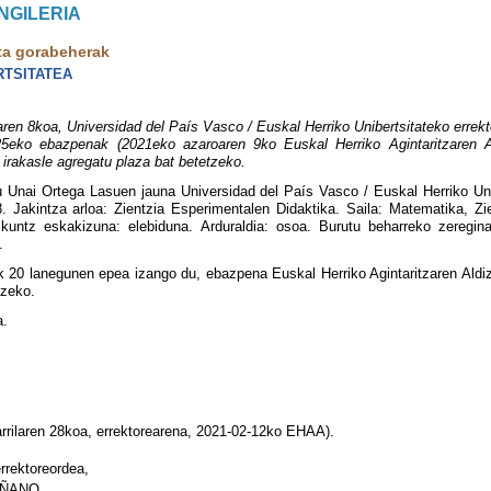
NGILERIA
ta gorabeherak
RTSITATEA
n 8koa, Universidad del País Vasco / Euskal Herriko Unibertsitateko errekto
25eko ebazpenak (2021eko azaroaren 9ko Euskal Herriko Agintaritzaren Al
 irakasle agregatu plaza bat betetzeko.
 Unai Ortega Lasuen jauna Universidad del País Vasco / Euskal Herriko Unib
akintza arloa: Zientzia Esperimentalen Didaktika. Saila: Matematika, Zien
zkuntz eskakizuna: elebiduna. Arduraldia: osoa. Burutu beharreko zeregi
.
 20 lanegunen epea izango du, ebazpena Euskal Herriko Agintaritzaren Aldizka
tzeko.
a.
rilaren 28koa, errektorearena, 2021-02-12ko EHAA).
errektoreordea,
ÑANO.