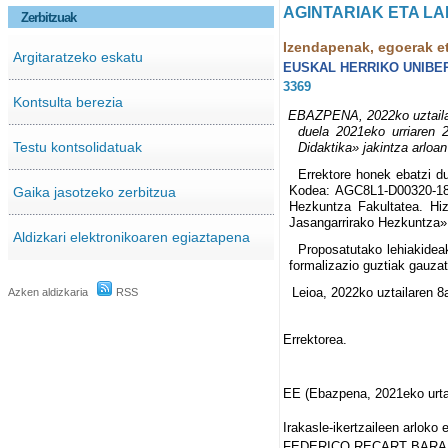
AGINTARIAK ETA LA
Zerbitzuak
Izendapenak, egoerak e
Argitaratzeko eskatu
EUSKAL HERRIKO UNIBE
3369
Kontsulta berezia
EBAZPENA, 2022ko uztailare
duela 2021eko urriaren 
Testu kontsolidatuak
Didaktika» jakintza arloan
Errektore honek ebatzi du
Kodea: AGC8L1-D00320-18. J
Gaika jasotzeko zerbitzua
Hezkuntza Fakultatea. Hi
Jasangarrirako Hezkuntza»
Aldizkari elektronikoaren egiaztapena
Proposatutako lehiakideak
formalizazio guztiak gauza
Leioa, 2022ko uztailaren 8
Azken aldizkaria
RSS
Errektorea.
EE (Ebazpena, 2021eko urtar
Irakasle-ikertzaileen arloko 
FEDERICO RECART BARA