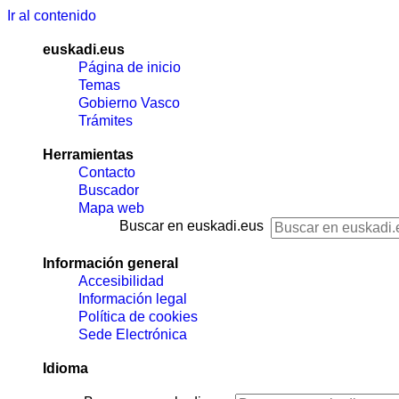
Ir al contenido
euskadi.eus
Página de inicio
Temas
Gobierno Vasco
Trámites
Herramientas
Contacto
Buscador
Mapa web
Buscar en euskadi.eus
Información general
Accesibilidad
Información legal
Política de cookies
Sede Electrónica
Idioma