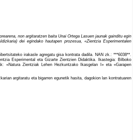
rearena, non argitaratzen baita Unai Ortega Lasuen jaunak gainditu egin
dizkaria) dei egindako hautapen prozesua, «Zientzia Esperimentalen
ertsitateko irakasle agregatu gisa kontrata dadila. NAN zk.: ***6038**.
tzia Esperimental eta Gizarte Zientzien Didaktika. Ikastegia: Bilboko
nak: «Natura Zientziak Lehen Hezkuntzako Ikasgelan I» eta «Garapen
rian argitaratu eta bigarren egunetik hasita, dagokion lan kontratuaren