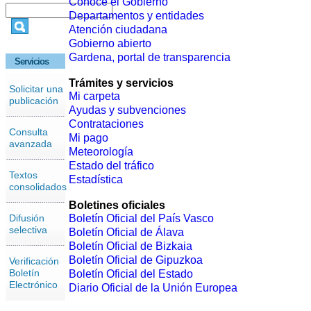
Conoce el Gobierno
Departamentos y entidades
Atención ciudadana
Gobierno abierto
Gardena, portal de transparencia
Servicios
Trámites y servicios
Solicitar una
Mi carpeta
publicación
Ayudas y subvenciones
Contrataciones
Consulta
Mi pago
avanzada
Meteorología
Estado del tráfico
Textos
Estadística
consolidados
Boletines oficiales
Difusión
Boletín Oficial del País Vasco
selectiva
Boletín Oficial de Álava
Boletín Oficial de Bizkaia
Boletín Oficial de Gipuzkoa
Verificación
Boletín
Boletín Oficial del Estado
Electrónico
Diario Oficial de la Unión Europea