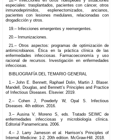
18.– Infecciones en otros huéspedes y situaciones
especiales: trasplantados, pacientes con cáncer, otros
inmunodeprimidos, esplenectomizados, ancianos,
pacientes con lesiones medulares, relacionadas con
drogadicción y otros.
19.– Infecciones emergentes y reemergentes.
20.– Inmunizaciones.
21.– Otros aspectos: programas de optimización de
antimicrobianos. Ética en la práctica clínica de las
enfermedades infecciosas. Farmacoeconomía y uso
racional de recursos. Investigación en enfermedades
infecciosas.
BIBLIOGRAFÍA DEL TEMARIO GENERAL
1.– John E. Bennett, Raphael Dolin, Martin J. Blaser.
Mandell, Douglas, and Bennett’s Principles and Practice
of Infectious Diseases. Elsevier. 2019.
2.– Cohen J, Powderly W, Opal S. Infectious
Diseases. 4th edition. 2016.
3.– Ausina V, Moreno S, eds. Tratado SEIMC de
enfermedades infecciosas y microbiología clínica.
Editorial Panamericana. 2006.
4.– J. Larry Jameson et al. Harrison’s Principles of
Internal Medicine: 1-2. 20th edition. McGraw-Hill. 2018.