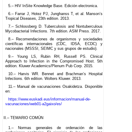
5.– HIV InSite Knowledge Base. Edición electronica.
6.– Farrar J, Hotez PJ, Junghanss T, et al. Manson’s
Tropical Diseases, 23th edition. 2013.
7.– Schlossberg D. Tuberculosis and Nontuberculous
Mycobacterial Infections. 7th edition. ASM Press. 2017.
8.– Recomendaciones de organismos y sociedades
científicas internacionales (CDC, IDSA, ECDC) y
nacionales (MSSSI, SEIMC y sus grupos de estudio).
9.– Young LS, Rubin RH, Russell PS. Clinical
Approach to Infection in the Compromised Host. 5th
edition. Kluwer Academics/Plenum Pub Corp. 2015.
10.– Harvis WR. Bennet and Brachman’s Hospital
Infections. 6th edition. Wolters Kluwer. 2013.
11.– Manual de vacunaciones Osakidetza. Disponible
en:
https://www.euskadi.eus/informacion/manual-de-
vacunaciones/web01-a2gaixo/es/
II.– TEMARIO COMÚN
1.– Normas generales de ordenación de las