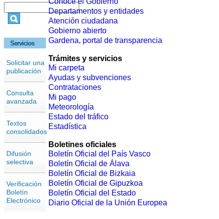
Conoce el Gobierno
Departamentos y entidades
Atención ciudadana
Gobierno abierto
Gardena, portal de transparencia
Servicios
Trámites y servicios
Solicitar una
Mi carpeta
publicación
Ayudas y subvenciones
Contrataciones
Consulta
Mi pago
avanzada
Meteorología
Estado del tráfico
Textos
Estadística
consolidados
Boletines oficiales
Difusión
Boletín Oficial del País Vasco
selectiva
Boletín Oficial de Álava
Boletín Oficial de Bizkaia
Boletín Oficial de Gipuzkoa
Verificación
Boletín
Boletín Oficial del Estado
Electrónico
Diario Oficial de la Unión Europea