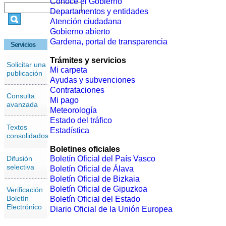
Conoce el Gobierno
Departamentos y entidades
Atención ciudadana
Gobierno abierto
Gardena, portal de transparencia
Servicios
Trámites y servicios
Solicitar una
Mi carpeta
publicación
Ayudas y subvenciones
Contrataciones
Consulta
Mi pago
avanzada
Meteorología
Estado del tráfico
Textos
Estadística
consolidados
Boletines oficiales
Difusión
Boletín Oficial del País Vasco
selectiva
Boletín Oficial de Álava
Boletín Oficial de Bizkaia
Boletín Oficial de Gipuzkoa
Verificación
Boletín
Boletín Oficial del Estado
Electrónico
Diario Oficial de la Unión Europea