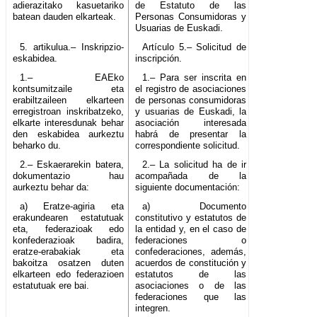
adierazitako kasuetariko
de Estatuto de las
batean dauden elkarteak.
Personas Consumidoras y
Usuarias de Euskadi.
5. artikulua.– Inskripzio-
Artículo 5.– Solicitud de
eskabidea.
inscripción.
1.– EAEko
1.– Para ser inscrita en
kontsumitzaile eta
el registro de asociaciones
erabiltzaileen elkarteen
de personas consumidoras
erregistroan inskribatzeko,
y usuarias de Euskadi, la
elkarte interesdunak behar
asociación interesada
den eskabidea aurkeztu
habrá de presentar la
beharko du.
correspondiente solicitud.
2.– Eskaerarekin batera,
2.– La solicitud ha de ir
dokumentazio hau
acompañada de la
aurkeztu behar da:
siguiente documentación:
a) Eratze-agiria eta
a) Documento
erakundearen estatutuak
constitutivo y estatutos de
eta, federazioak edo
la entidad y, en el caso de
konfederazioak badira,
federaciones o
eratze-erabakiak eta
confederaciones, además,
bakoitza osatzen duten
acuerdos de constitución y
elkarteen edo federazioen
estatutos de las
estatutuak ere bai.
asociaciones o de las
federaciones que las
integren.