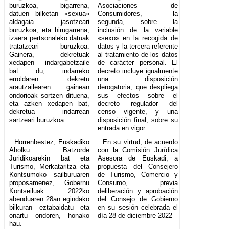
buruzkoa, bigarrena,
Asociaciones de
datuen bilketan «sexua»
Consumidores, la
aldagaia jasotzeari
segunda, sobre la
buruzkoa, eta hirugarrena,
inclusión de la variable
izaera pertsonaleko datuak
«sexo» en la recogida de
tratatzeari buruzkoa.
datos y la tercera referente
Gainera, dekretuak
al tratamiento de los datos
xedapen indargabetzaile
de carácter personal. El
bat du, indarreko
decreto incluye igualmente
erroldaren dekretu
una disposición
arautzailearen gainean
derogatoria, que despliega
ondorioak sortzen dituena,
sus efectos sobre el
eta azken xedapen bat,
decreto regulador del
dekretua indarrean
censo vigente, y una
sartzeari buruzkoa.
disposición final, sobre su
entrada en vigor.
Horrenbestez, Euskadiko
En su virtud, de acuerdo
Aholku Batzorde
con la Comisión Jurídica
Juridikoarekin bat eta
Asesora de Euskadi, a
Turismo, Merkataritza eta
propuesta del Consejero
Kontsumoko sailburuaren
de Turismo, Comercio y
proposamenez, Gobernu
Consumo, previa
Kontseiluak 2022ko
deliberación y aprobación
abenduaren 28an egindako
del Consejo de Gobierno
bilkuran eztabaidatu eta
en su sesión celebrada el
onartu ondoren, honako
día 28 de diciembre 2022
hau.