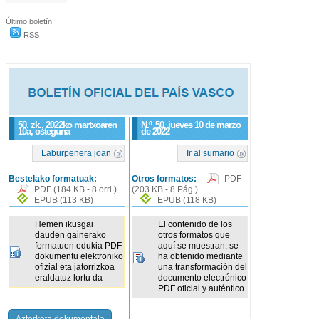
Último boletín
RSS
50. zk., 2022ko martxoaren
N.º
50
, jueves 10 de marzo
10a, osteguna
de 2022
Laburpenera joan
Ir al sumario
Bestelako formatuak:
Otros formatos:
PDF
PDF
(184 KB - 8 orri.)
(203 KB - 8 Pág.)
EPUB
(113 KB)
EPUB
(118 KB)
Hemen ikusgai
El contenido de los
dauden gainerako
otros formatos que
formatuen edukia PDF
aquí se muestran, se
dokumentu elektroniko
ha obtenido mediante
ofizial eta jatorrizkoa
una transformación del
eraldatuz lortu da
documento electrónico
PDF oficial y auténtico
Azterketa dokumentala