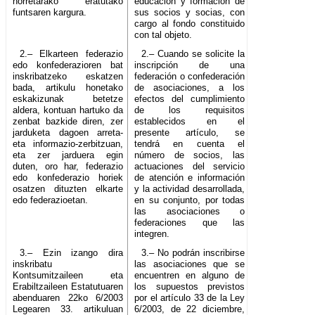
horretarako eratutako
educación y formación de
funtsaren kargura.
sus socios y socias, con
cargo al fondo constituido
con tal objeto.
2.– Elkarteen federazio
2.– Cuando se solicite la
edo konfederazioren bat
inscripción de una
inskribatzeko eskatzen
federación o confederación
bada, artikulu honetako
de asociaciones, a los
eskakizunak betetze
efectos del cumplimiento
aldera, kontuan hartuko da
de los requisitos
zenbat bazkide diren, zer
establecidos en el
jarduketa dagoen arreta-
presente artículo, se
eta informazio-zerbitzuan,
tendrá en cuenta el
eta zer jarduera egin
número de socios, las
duten, oro har, federazio
actuaciones del servicio
edo konfederazio horiek
de atención e información
osatzen dituzten elkarte
y la actividad desarrollada,
edo federazioetan.
en su conjunto, por todas
las asociaciones o
federaciones que las
integren.
3.– Ezin izango dira
3.– No podrán inscribirse
inskribatu
las asociaciones que se
Kontsumitzaileen eta
encuentren en alguno de
Erabiltzaileen Estatutuaren
los supuestos previstos
abenduaren 22ko 6/2003
por el artículo 33 de la Ley
Legearen 33. artikuluan
6/2003, de 22 diciembre,