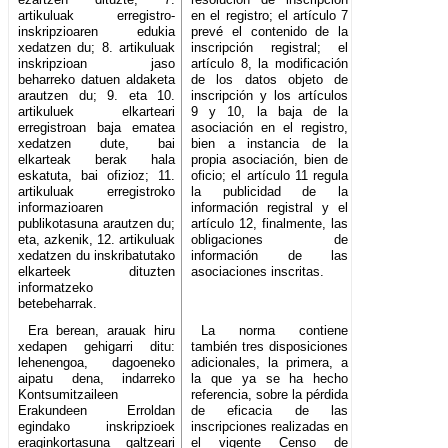
artikuluak erregistro-
en el registro; el artículo 7
inskripzioaren edukia
prevé el contenido de la
xedatzen du; 8. artikuluak
inscripción registral; el
inskripzioan jaso
artículo 8, la modificación
beharreko datuen aldaketa
de los datos objeto de
arautzen du; 9. eta 10.
inscripción y los artículos
artikuluek elkarteari
9 y 10, la baja de la
erregistroan baja ematea
asociación en el registro,
xedatzen dute, bai
bien a instancia de la
elkarteak berak hala
propia asociación, bien de
eskatuta, bai ofizioz; 11.
oficio; el artículo 11 regula
artikuluak erregistroko
la publicidad de la
informazioaren
información registral y el
publikotasuna arautzen du;
artículo 12, finalmente, las
eta, azkenik, 12. artikuluak
obligaciones de
xedatzen du inskribatutako
información de las
elkarteek dituzten
asociaciones inscritas.
informatzeko
betebeharrak.
Era berean, arauak hiru
La norma contiene
xedapen gehigarri ditu:
también tres disposiciones
lehenengoa, dagoeneko
adicionales, la primera, a
aipatu dena, indarreko
la que ya se ha hecho
Kontsumitzaileen
referencia, sobre la pérdida
Erakundeen Erroldan
de eficacia de las
egindako inskripzioek
inscripciones realizadas en
eraginkortasuna galtzeari
el vigente Censo de