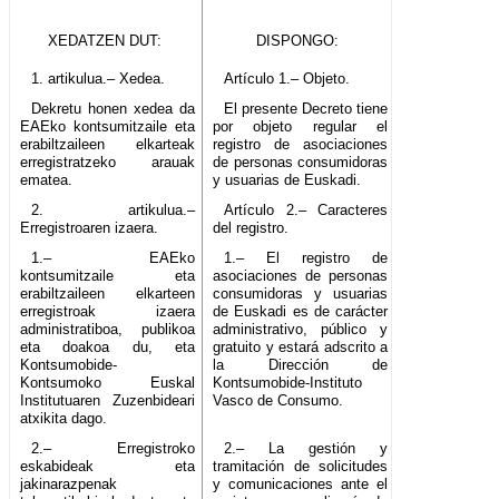
XEDATZEN DUT:
DISPONGO:
1. artikulua.– Xedea.
Artículo 1.– Objeto.
Dekretu honen xedea da
El presente Decreto tiene
EAEko kontsumitzaile eta
por objeto regular el
erabiltzaileen elkarteak
registro de asociaciones
erregistratzeko arauak
de personas consumidoras
ematea.
y usuarias de Euskadi.
2. artikulua.–
Artículo 2.– Caracteres
Erregistroaren izaera.
del registro.
1.– EAEko
1.– El registro de
kontsumitzaile eta
asociaciones de personas
erabiltzaileen elkarteen
consumidoras y usuarias
erregistroak izaera
de Euskadi es de carácter
administratiboa, publikoa
administrativo, público y
eta doakoa du, eta
gratuito y estará adscrito a
Kontsumobide-
la Dirección de
Kontsumoko Euskal
Kontsumobide-Instituto
Institutuaren Zuzenbideari
Vasco de Consumo.
atxikita dago.
2.– Erregistroko
2.– La gestión y
eskabideak eta
tramitación de solicitudes
jakinarazpenak
y comunicaciones ante el