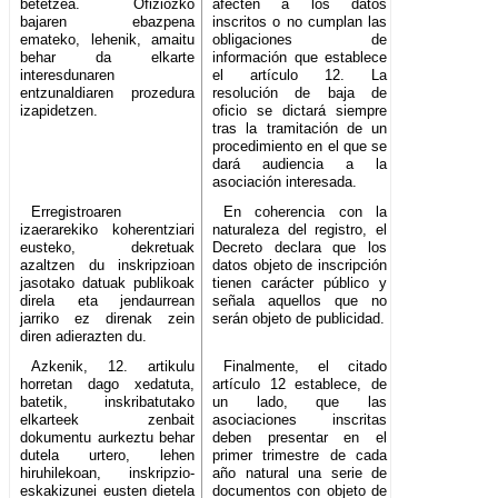
betetzea. Ofiziozko
afecten a los datos
bajaren ebazpena
inscritos o no cumplan las
emateko, lehenik, amaitu
obligaciones de
behar da elkarte
información que establece
interesdunaren
el artículo 12. La
entzunaldiaren prozedura
resolución de baja de
izapidetzen.
oficio se dictará siempre
tras la tramitación de un
procedimiento en el que se
dará audiencia a la
asociación interesada.
Erregistroaren
En coherencia con la
izaerarekiko koherentziari
naturaleza del registro, el
eusteko, dekretuak
Decreto declara que los
azaltzen du inskripzioan
datos objeto de inscripción
jasotako datuak publikoak
tienen carácter público y
direla eta jendaurrean
señala aquellos que no
jarriko ez direnak zein
serán objeto de publicidad.
diren adierazten du.
Azkenik, 12. artikulu
Finalmente, el citado
horretan dago xedatuta,
artículo 12 establece, de
batetik, inskribatutako
un lado, que las
elkarteek zenbait
asociaciones inscritas
dokumentu aurkeztu behar
deben presentar en el
dutela urtero, lehen
primer trimestre de cada
hiruhilekoan, inskripzio-
año natural una serie de
eskakizunei eusten dietela
documentos con objeto de