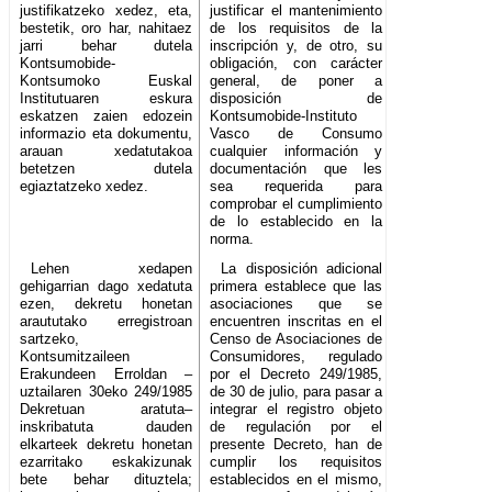
justifikatzeko xedez, eta,
justificar el mantenimiento
bestetik, oro har, nahitaez
de los requisitos de la
jarri behar dutela
inscripción y, de otro, su
Kontsumobide-
obligación, con carácter
Kontsumoko Euskal
general, de poner a
Institutuaren eskura
disposición de
eskatzen zaien edozein
Kontsumobide-Instituto
informazio eta dokumentu,
Vasco de Consumo
arauan xedatutakoa
cualquier información y
betetzen dutela
documentación que les
egiaztatzeko xedez.
sea requerida para
comprobar el cumplimiento
de lo establecido en la
norma.
Lehen xedapen
La disposición adicional
gehigarrian dago xedatuta
primera establece que las
ezen, dekretu honetan
asociaciones que se
araututako erregistroan
encuentren inscritas en el
sartzeko,
Censo de Asociaciones de
Kontsumitzaileen
Consumidores, regulado
Erakundeen Erroldan –
por el Decreto 249/1985,
uztailaren 30eko 249/1985
de 30 de julio, para pasar a
Dekretuan aratuta–
integrar el registro objeto
inskribatuta dauden
de regulación por el
elkarteek dekretu honetan
presente Decreto, han de
ezarritako eskakizunak
cumplir los requisitos
bete behar dituztela;
establecidos en el mismo,