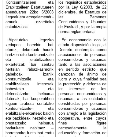
Kontsumitzaileen eta
los requisitos establecidos
Erabiltzaileen Estatutuaren
por la Ley 6/2003, de 22
abenduaren 22ko 6/2003
diciembre, de Estatuto de
Legeak eta erregelamendu-
las Personas
arauek ezarritako
Consumidoras y Usuarias
eskakizunak.
de Euskadi, y por la propia
norma reglamentaria.
Aipatutako legezko
En consonancia con la
xedapen horrekin bat
citada disposición legal, el
etorriz, dekretuak hauek
Decreto contempla como
hartzen ditu kontsumitzaile
asociaciones de personas
eta erabiltzaileen
consumidoras y usuarias
elkartetzat: bai zentzu
tanto a las asociaciones
hertsian irabazi-asmorik
en sentido estricto, que
gabekoak izanik
carezcan de ánimo de
kontsumitzaile eta
lucro y cuya finalidad sea
erabiltzaileen interesak
la protección y defensa de
babesteko eta
los intereses de las
defendatzeko helburua
personas consumidoras y
dutenak, bai kooperatiben
usuarias; a las entidades
legeen arabera sortutako
constituidas por personas
kontsumitzaile- eta
consumidoras y usuarias
erabiltzaile-elkarteak baldin
con arreglo a la legislación
eta bazkideak hezteko eta
cooperativa, entre cuyos
prestatzeko helburua
fines figure
badaukate nahitaez –
necesariamente la
horretarako funts bat eratu
educación y formación de