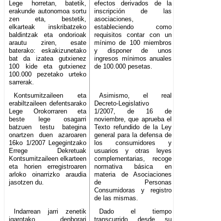
Lege horretan, batetik,
efectos derivados de la
erakunde autonomoa sortu
inscripción de las
zen eta, bestetik,
asociaciones,
elkarteak inskribatzeko
estableciendo como
baldintzak eta ondorioak
requisitos contar con un
arautu ziren, esate
mínimo de 100 miembros
baterako: eskakizunetako
y disponer de unos
bat da izatea gutxienez
ingresos mínimos anuales
100 kide eta gutxienez
de 100.000 pesetas.
100.000 pezetako urteko
sarrerak.
Kontsumitzaileen eta
Asimismo, el real
erabiltzaileen defentsarako
Decreto-Legislativo
Lege Orokorraren eta
1/2007, de 16 de
beste lege osagarri
noviembre, que aprueba el
batzuen testu bategina
Texto refundido de la Ley
onartzen duen azaroaren
general para la defensa de
16ko 1/2007 Legegintzako
los consumidores y
Errege Dekretuak
usuarios y otras leyes
Kontsumitzaileen elkarteen
complementarias, recoge
eta horien erregistroaren
normativa básica en
arloko oinarrizko araudia
materia de Asociaciones
jasotzen du.
de Personas
Consumidoras y registro
de las mismas.
Indarrean jarri zenetik
Dado el tiempo
igarotako denborari
transcurrido desde su