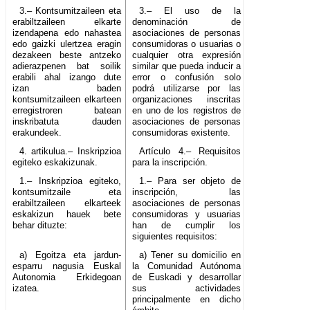
3.– Kontsumitzaileen eta
3.– El uso de la
erabiltzaileen elkarte
denominación de
izendapena edo nahastea
asociaciones de personas
edo gaizki ulertzea eragin
consumidoras o usuarias o
dezakeen beste antzeko
cualquier otra expresión
adierazpenen bat soilik
similar que pueda inducir a
erabili ahal izango dute
error o confusión solo
izan baden
podrá utilizarse por las
kontsumitzaileen elkarteen
organizaciones inscritas
erregistroren batean
en uno de los registros de
inskribatuta dauden
asociaciones de personas
erakundeek.
consumidoras existente.
4. artikulua.– Inskripzioa
Artículo 4.– Requisitos
egiteko eskakizunak.
para la inscripción.
1.– Inskripzioa egiteko,
1.– Para ser objeto de
kontsumitzaile eta
inscripción, las
erabiltzaileen elkarteek
asociaciones de personas
eskakizun hauek bete
consumidoras y usuarias
behar dituzte:
han de cumplir los
siguientes requisitos:
a) Egoitza eta jardun-
a) Tener su domicilio en
esparru nagusia Euskal
la Comunidad Autónoma
Autonomia Erkidegoan
de Euskadi y desarrollar
izatea.
sus actividades
principalmente en dicho