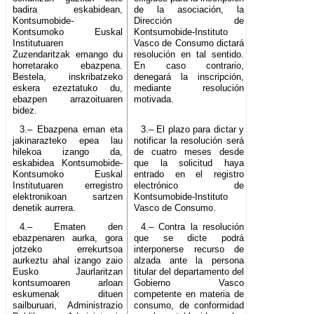
badira eskabidean,
de la asociación, la
Kontsumobide-
Dirección de
Kontsumoko Euskal
Kontsumobide-Instituto
Institutuaren
Vasco de Consumo dictará
Zuzendaritzak emango du
resolución en tal sentido.
horretarako ebazpena.
En caso contrario,
Bestela, inskribatzeko
denegará la inscripción,
eskera ezeztatuko du,
mediante resolución
ebazpen arrazoituaren
motivada.
bidez.
3.– Ebazpena eman eta
3.– El plazo para dictar y
jakinarazteko epea lau
notificar la resolución será
hilekoa izango da,
de cuatro meses desde
eskabidea Kontsumobide-
que la solicitud haya
Kontsumoko Euskal
entrado en el registro
Institutuaren erregistro
electrónico de
elektronikoan sartzen
Kontsumobide-Instituto
denetik aurrera.
Vasco de Consumo.
4.– Ematen den
4.– Contra la resolución
ebazpenaren aurka, gora
que se dicte podrá
jotzeko errekurtsoa
interponerse recurso de
aurkeztu ahal izango zaio
alzada ante la persona
Eusko Jaurlaritzan
titular del departamento del
kontsumoaren arloan
Gobierno Vasco
eskumenak dituen
competente en materia de
sailburuari, Administrazio
consumo, de conformidad