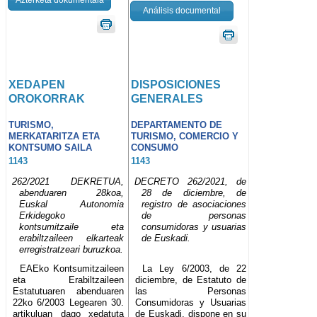
Análisis documental
XEDAPEN
DISPOSICIONES
OROKORRAK
GENERALES
TURISMO,
DEPARTAMENTO DE
MERKATARITZA ETA
TURISMO, COMERCIO Y
KONTSUMO SAILA
CONSUMO
1143
1143
262/2021 DEKRETUA,
DECRETO 262/2021, de
abenduaren 28koa,
28 de diciembre, de
Euskal Autonomia
registro de asociaciones
Erkidegoko
de personas
kontsumitzaile eta
consumidoras y usuarias
erabiltzaileen elkarteak
de Euskadi.
erregistratzeari buruzkoa.
EAEko Kontsumitzaileen
La Ley 6/2003, de 22
eta Erabiltzaileen
diciembre, de Estatuto de
Estatutuaren abenduaren
las Personas
22ko 6/2003 Legearen 30.
Consumidoras y Usuarias
artikuluan dago xedatuta
de Euskadi, dispone en su