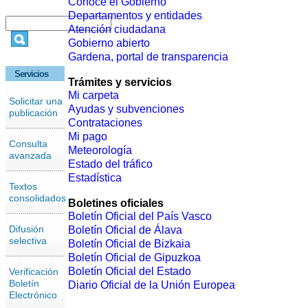
Conoce el Gobierno
Departamentos y entidades
Atención ciudadana
Gobierno abierto
Gardena, portal de transparencia
Servicios
Trámites y servicios
Mi carpeta
Solicitar una
Ayudas y subvenciones
publicación
Contrataciones
Mi pago
Consulta
Meteorología
avanzada
Estado del tráfico
Estadística
Textos
consolidados
Boletines oficiales
Boletín Oficial del País Vasco
Difusión
Boletín Oficial de Álava
selectiva
Boletín Oficial de Bizkaia
Boletín Oficial de Gipuzkoa
Boletín Oficial del Estado
Verificación
Boletín
Diario Oficial de la Unión Europea
Electrónico