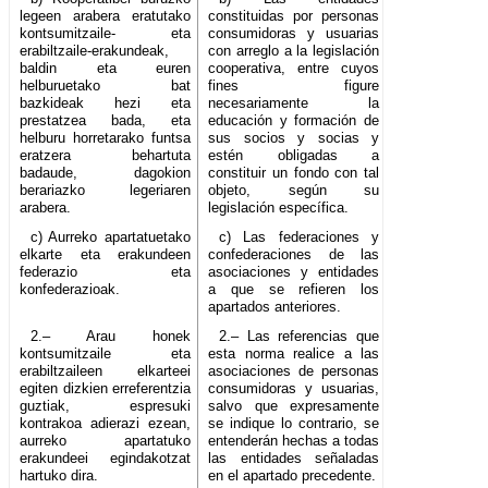
legeen arabera eratutako
constituidas por personas
kontsumitzaile- eta
consumidoras y usuarias
erabiltzaile-erakundeak,
con arreglo a la legislación
baldin eta euren
cooperativa, entre cuyos
helburuetako bat
fines figure
bazkideak hezi eta
necesariamente la
prestatzea bada, eta
educación y formación de
helburu horretarako funtsa
sus socios y socias y
eratzera behartuta
estén obligadas a
badaude, dagokion
constituir un fondo con tal
berariazko legeriaren
objeto, según su
arabera.
legislación específica.
c) Aurreko apartatuetako
c) Las federaciones y
elkarte eta erakundeen
confederaciones de las
federazio eta
asociaciones y entidades
konfederazioak.
a que se refieren los
apartados anteriores.
2.– Arau honek
2.– Las referencias que
kontsumitzaile eta
esta norma realice a las
erabiltzaileen elkarteei
asociaciones de personas
egiten dizkien erreferentzia
consumidoras y usuarias,
guztiak, espresuki
salvo que expresamente
kontrakoa adierazi ezean,
se indique lo contrario, se
aurreko apartatuko
entenderán hechas a todas
erakundeei egindakotzat
las entidades señaladas
hartuko dira.
en el apartado precedente.