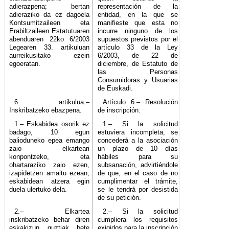
adierazpena; bertan
representación de la
adieraziko da ez dagoela
entidad, en la que se
Kontsumitzaileen eta
manifieste que esta no
Erabiltzaileen Estatutuaren
incurre ninguno de los
abenduaren 22ko 6/2003
supuestos previstos por el
Legearen 33. artikuluan
artículo 33 de la Ley
aurreikusitako ezein
6/2003, de 22 de
egoeratan.
diciembre, de Estatuto de
las Personas
Consumidoras y Usuarias
de Euskadi.
6. artikulua.–
Artículo 6.– Resolución
Inskribatzeko ebazpena.
de inscripción.
1.– Eskabidea osorik ez
1.– Si la solicitud
badago, 10 egun
estuviera incompleta, se
balioduneko epea emango
concederá a la asociación
zaio elkarteari
un plazo de 10 días
konpontzeko, eta
hábiles para su
ohartaraziko zaio ezen,
subsanación, advirtiéndole
izapidetzen amaitu ezean,
de que, en el caso de no
eskabidean atzera egin
cumplimentar el trámite,
duela ulertuko dela.
se le tendrá por desistida
de su petición.
2.– Elkartea
2.– Si la solicitud
inskribatzeko behar diren
cumpliera los requisitos
eskakizun guztiak bete
exigidos para la inscripción