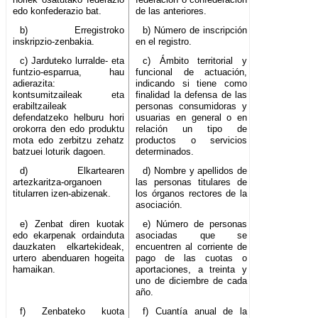
edo konfederazio bat.
de las anteriores.
b) Erregistroko
b) Número de inscripción
inskripzio-zenbakia.
en el registro.
c) Jarduteko lurralde- eta
c) Ámbito territorial y
funtzio-esparrua, hau
funcional de actuación,
adierazita:
indicando si tiene como
kontsumitzaileak eta
finalidad la defensa de las
erabiltzaileak
personas consumidoras y
defendatzeko helburu hori
usuarias en general o en
orokorra den edo produktu
relación un tipo de
mota edo zerbitzu zehatz
productos o servicios
batzuei loturik dagoen.
determinados.
d) Elkartearen
d) Nombre y apellidos de
artezkaritza-organoen
las personas titulares de
titularren izen-abizenak.
los órganos rectores de la
asociación.
e) Zenbat diren kuotak
e) Número de personas
edo ekarpenak ordainduta
asociadas que se
dauzkaten elkartekideak,
encuentren al corriente de
urtero abenduaren hogeita
pago de las cuotas o
hamaikan.
aportaciones, a treinta y
uno de diciembre de cada
año.
f) Zenbateko kuota
f) Cuantía anual de la