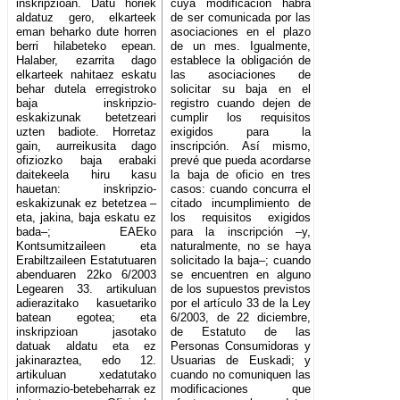
inskripzioan. Datu horiek
cuya modificación habrá
aldatuz gero, elkarteek
de ser comunicada por las
eman beharko dute horren
asociaciones en el plazo
berri hilabeteko epean.
de un mes. Igualmente,
Halaber, ezarrita dago
establece la obligación de
elkarteek nahitaez eskatu
las asociaciones de
behar dutela erregistroko
solicitar su baja en el
baja inskripzio-
registro cuando dejen de
eskakizunak betetzeari
cumplir los requisitos
uzten badiote. Horretaz
exigidos para la
gain, aurreikusita dago
inscripción. Así mismo,
ofiziozko baja erabaki
prevé que pueda acordarse
daitekeela hiru kasu
la baja de oficio en tres
hauetan: inskripzio-
casos: cuando concurra el
eskakizunak ez betetzea –
citado incumplimiento de
eta, jakina, baja eskatu ez
los requisitos exigidos
bada–; EAEko
para la inscripción –y,
Kontsumitzaileen eta
naturalmente, no se haya
Erabiltzaileen Estatutuaren
solicitado la baja–; cuando
abenduaren 22ko 6/2003
se encuentren en alguno
Legearen 33. artikuluan
de los supuestos previstos
adierazitako kasuetariko
por el artículo 33 de la Ley
batean egotea; eta
6/2003, de 22 diciembre,
inskripzioan jasotako
de Estatuto de las
datuak aldatu eta ez
Personas Consumidoras y
jakinaraztea, edo 12.
Usuarias de Euskadi; y
artikuluan xedatutako
cuando no comuniquen las
informazio-betebeharrak ez
modificaciones que