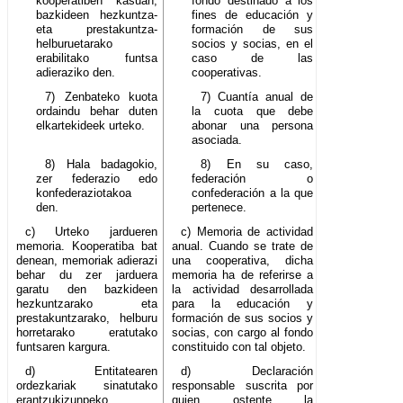
kooperatiben kasuan,
fondo destinado a los
bazkideen hezkuntza-
fines de educación y
eta prestakuntza-
formación de sus
helburuetarako
socios y socias, en el
erabilitako funtsa
caso de las
adieraziko den.
cooperativas.
7) Zenbateko kuota
7) Cuantía anual de
ordaindu behar duten
la cuota que debe
elkartekideek urteko.
abonar una persona
asociada.
8) Hala badagokio,
8) En su caso,
zer federazio edo
federación o
konfederaziotakoa
confederación a la que
den.
pertenece.
c) Urteko jardueren
c) Memoria de actividad
memoria. Kooperatiba bat
anual. Cuando se trate de
denean, memoriak adierazi
una cooperativa, dicha
behar du zer jarduera
memoria ha de referirse a
garatu den bazkideen
la actividad desarrollada
hezkuntzarako eta
para la educación y
prestakuntzarako, helburu
formación de sus socios y
horretarako eratutako
socias, con cargo al fondo
funtsaren kargura.
constituido con tal objeto.
d) Entitatearen
d) Declaración
ordezkariak sinatutako
responsable suscrita por
erantzukizunpeko
quien ostente la