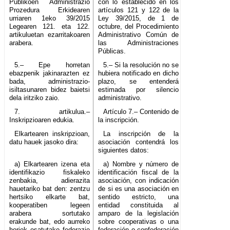
Publikoen Administrazio
con lo establecido en los
Prozedura Erkidearen
artículos 121 y 122 de la
urriaren 1eko 39/2015
Ley 39/2015, de 1 de
Legearen 121. eta 122.
octubre, del Procedimiento
artikuluetan ezarritakoaren
Administrativo Común de
arabera.
las Administraciones
Públicas.
5.– Epe horretan
5.– Si la resolución no se
ebazpenik jakinarazten ez
hubiera notificado en dicho
bada, administrazio-
plazo, se entenderá
isiltasunaren bidez baietsi
estimada por silencio
dela iritziko zaio.
administrativo.
7. artikulua.–
Artículo 7.– Contenido de
Inskripzioaren edukia.
la inscripción.
Elkartearen inskripzioan,
La inscripción de la
datu hauek jasoko dira:
asociación contendrá los
siguientes datos:
a) Elkartearen izena eta
a) Nombre y número de
identifikazio fiskaleko
identificación fiscal de la
zenbakia, adierazita
asociación, con indicación
hauetariko bat den: zentzu
de si es una asociación en
hertsiko elkarte bat,
sentido estricto, una
kooperatiben legeen
entidad constituida al
arabera sortutako
amparo de la legislación
erakunde bat, edo aurreko
sobre cooperativas o una
horiek osatutako federazio
federación o confederación