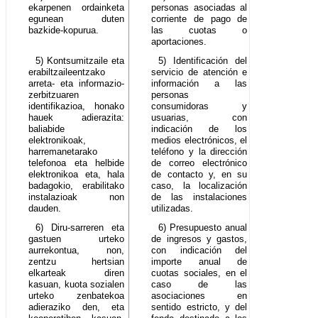
ekarpenen ordainketa
personas asociadas al
egunean duten
corriente de pago de
bazkide-kopurua.
las cuotas o
aportaciones.
5) Kontsumitzaile eta
5) Identificación del
erabiltzaileentzako
servicio de atención e
arreta- eta informazio-
información a las
zerbitzuaren
personas
identifikazioa, honako
consumidoras y
hauek adierazita:
usuarias, con
baliabide
indicación de los
elektronikoak,
medios electrónicos, el
harremanetarako
teléfono y la dirección
telefonoa eta helbide
de correo electrónico
elektronikoa eta, hala
de contacto y, en su
badagokio, erabilitako
caso, la localización
instalazioak non
de las instalaciones
dauden.
utilizadas.
6) Diru-sarreren eta
6) Presupuesto anual
gastuen urteko
de ingresos y gastos,
aurrekontua, non,
con indicación del
zentzu hertsian
importe anual de
elkarteak diren
cuotas sociales, en el
kasuan, kuota sozialen
caso de las
urteko zenbatekoa
asociaciones en
adieraziko den, eta
sentido estricto, y del