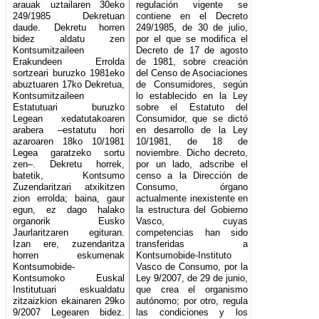
arauak uztailaren 30eko
regulación vigente se
249/1985 Dekretuan
contiene en el Decreto
daude. Dekretu horren
249/1985, de 30 de julio,
bidez aldatu zen
por el que se modifica el
Kontsumitzaileen
Decreto de 17 de agosto
Erakundeen Errolda
de 1981, sobre creación
sortzeari buruzko 1981eko
del Censo de Asociaciones
abuztuaren 17ko Dekretua,
de Consumidores, según
Kontsumitzaileen
lo establecido en la Ley
Estatutuari buruzko
sobre el Estatuto del
Legean xedatutakoaren
Consumidor, que se dictó
arabera –estatutu hori
en desarrollo de la Ley
azaroaren 18ko 10/1981
10/1981, de 18 de
Legea garatzeko sortu
noviembre. Dicho decreto,
zen–. Dekretu horrek,
por un lado, adscribe el
batetik, Kontsumo
censo a la Dirección de
Zuzendaritzari atxikitzen
Consumo, órgano
zion errolda; baina, gaur
actualmente inexistente en
egun, ez dago halako
la estructura del Gobierno
organorik Eusko
Vasco, cuyas
Jaurlaritzaren egituran.
competencias han sido
Izan ere, zuzendaritza
transferidas a
horren eskumenak
Kontsumobide-Instituto
Kontsumobide-
Vasco de Consumo, por la
Kontsumoko Euskal
Ley 9/2007, de 29 de junio,
Institutuari eskualdatu
que crea el organismo
zitzaizkion ekainaren 29ko
autónomo; por otro, regula
9/2007 Legearen bidez.
las condiciones y los