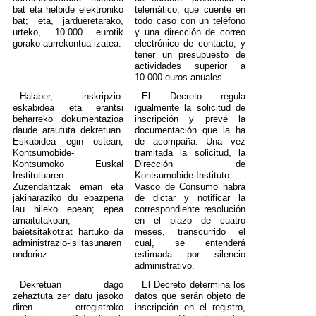
bat eta helbide elektroniko
telemático, que cuente en
bat; eta, jardueretarako,
todo caso con un teléfono
urteko, 10.000 eurotik
y una dirección de correo
gorako aurrekontua izatea.
electrónico de contacto; y
tener un presupuesto de
actividades superior a
10.000 euros anuales.
Halaber, inskripzio-
El Decreto regula
eskabidea eta erantsi
igualmente la solicitud de
beharreko dokumentazioa
inscripción y prevé la
daude araututa dekretuan.
documentación que la ha
Eskabidea egin ostean,
de acompaña. Una vez
Kontsumobide-
tramitada la solicitud, la
Kontsumoko Euskal
Dirección de
Institutuaren
Kontsumobide-Instituto
Zuzendaritzak eman eta
Vasco de Consumo habrá
jakinaraziko du ebazpena
de dictar y notificar la
lau hileko epean; epea
correspondiente resolución
amaitutakoan,
en el plazo de cuatro
baietsitakotzat hartuko da
meses, transcurrido el
administrazio-isiltasunaren
cual, se entenderá
ondorioz.
estimada por silencio
administrativo.
Dekretuan dago
El Decreto determina los
zehaztuta zer datu jasoko
datos que serán objeto de
diren erregistroko
inscripción en el registro,