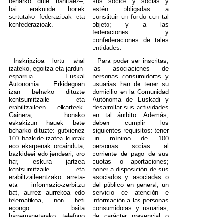
beharko dute nahitaez–,
sus socios y socias y
bai erakunde horiek
estén obligadas a
sortutako federazioak eta
constituir un fondo con tal
konfederazioak.
objeto; y a las
federaciones y
confederaciones de tales
entidades.
Inskripzioa lortu ahal
Para poder ser inscritas,
izateko, egoitza eta jardun-
las asociaciones de
esparrua Euskal
personas consumidoras y
Autonomia Erkidegoan
usuarias han de tener su
izan beharko dituzte
domicilio en la Comunidad
kontsumitzaile eta
Autónoma de Euskadi y
erabiltzaileen elkarteek.
desarrollar sus actividades
Gainera, honako
en tal ámbito. Además,
eskakizun hauek bete
deben cumplir los
beharko dituzte: gutxienez
siguientes requisitos: tener
100 bazkide izatea kuotak
un mínimo de 100
edo ekarpenak ordainduta;
personas socias al
bazkideei edo jendeari, oro
corriente de pago de sus
har, eskura jartzea
cuotas o aportaciones;
kontsumitzaile eta
poner a disposición de sus
erabiltzaileentzako arreta-
asociados y asociadas o
eta informazio-zerbitzu
del público en general, un
bat, aurrez aurrekoa edo
servicio de atención e
telematikoa, non beti
información a las personas
egongo baita
consumidoras y usuarias,
harremanetarako telefono
de carácter presencial o