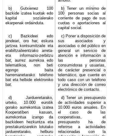
ámbito.
b) Gutxienez 100
b) Tener un mínimo de
bazkide izatea kuotak edo
100 personas socias al
kapital sozialerako
corriente de pago de sus
ekarpenak ordainduta.
cuotas o aportaciones al
capital social.
c) Bazkideei edo
c) Poner a disposición de
jendeari, oro har, eskura
sus asociados y
jartzea kontsumitzaile eta
asociadas o del público en
erabiltzaileentzako arreta-
general un servicio de
eta informazio-zerbitzu
atención e información a
bat, aurrez aurrekoa edo
las personas
telematikoa, non beti
consumidoras y usuarias,
egongo baita
de carácter presencial o
harremanetarako telefono
telemático, que cuente en
bat eta helbide elektroniko
todo caso con un teléfono
bat.
y una dirección de correo
electrónico de contacto.
d) Jardueretarako,
d) Tener un presupuesto
urteko, 10.000 eurotik
de actividades superior a
gorako aurrekontua izatea
10.000 euros anuales. En
Kooperatiben kasuan,
el caso de las
aurrekontua izango da
cooperativas, el
bazkideen hezkuntza eta
presupuesto ha de
prestakuntzarekin lotutako
referirse a actividades
jardueretarako, helburu
relacionadas con la