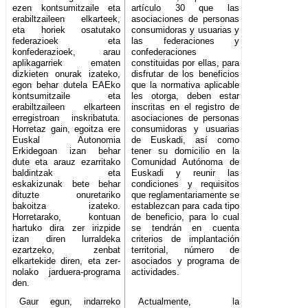
ezen kontsumitzaile eta
artículo 30 que las
erabiltzaileen elkarteek,
asociaciones de personas
eta horiek osatutako
consumidoras y usuarias y
federazioek eta
las federaciones y
konfederazioek, arau
confederaciones
aplikagarriek ematen
constituidas por ellas, para
dizkieten onurak izateko,
disfrutar de los beneficios
egon behar dutela EAEko
que la normativa aplicable
kontsumitzaile eta
les otorga, deben estar
erabiltzaileen elkarteen
inscritas en el registro de
erregistroan inskribatuta.
asociaciones de personas
Horretaz gain, egoitza ere
consumidoras y usuarias
Euskal Autonomia
de Euskadi, así como
Erkidegoan izan behar
tener su domicilio en la
dute eta arauz ezarritako
Comunidad Autónoma de
baldintzak eta
Euskadi y reunir las
eskakizunak bete behar
condiciones y requisitos
dituzte onuretariko
que reglamentariamente se
bakoitza izateko.
establezcan para cada tipo
Horretarako, kontuan
de beneficio, para lo cual
hartuko dira zer irizpide
se tendrán en cuenta
izan diren lurraldeka
criterios de implantación
ezartzeko, zenbat
territorial, número de
elkartekide diren, eta zer-
asociados y programa de
nolako jarduera-programa
actividades.
den.
Gaur egun, indarreko
Actualmente, la