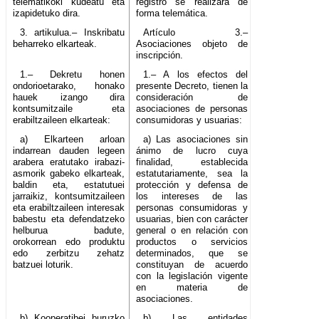
telematikoki kudeatu eta
registro se realizará de
izapidetuko dira.
forma telemática.
3. artikulua.– Inskribatu
Artículo 3.–
beharreko elkarteak.
Asociaciones objeto de
inscripción.
1.– Dekretu honen
1.– A los efectos del
ondorioetarako, honako
presente Decreto, tienen la
hauek izango dira
consideración de
kontsumitzaile eta
asociaciones de personas
erabiltzaileen elkarteak:
consumidoras y usuarias:
a) Elkarteen arloan
a) Las asociaciones sin
indarrean dauden legeen
ánimo de lucro cuya
arabera eratutako irabazi-
finalidad, establecida
asmorik gabeko elkarteak,
estatutariamente, sea la
baldin eta, estatutuei
protección y defensa de
jarraikiz, kontsumitzaileen
los intereses de las
eta erabiltzaileen interesak
personas consumidoras y
babestu eta defendatzeko
usuarias, bien con carácter
helburua badute,
general o en relación con
orokorrean edo produktu
productos o servicios
edo zerbitzu zehatz
determinados, que se
batzuei loturik.
constituyan de acuerdo
con la legislación vigente
en materia de
asociaciones.
b) Kooperatibei buruzko
b) Las entidades