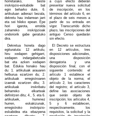
horretarako, beste
a cuyo efecto deberán
inskripzio-eskabide bat
presentar nueva solicitud
egin beharko dute, 6.
de inscripción, en los
artikuluan adierazi bezala,
términos del artículo 6, en
dekretu hau indarrean jarri
el plazo de seis meses a
eta sei hileko epean. Epe
partir de su entrada en
hori igarota, errolda
vigor. Transcurrido dicho
zaharreko inskripzioak
plazo, las inscripciones del
ondoriorik gabe geratuko
antiguo Censo quedarán
dira.
sin efecto.
Dekretua honela dago
El Decreto se estructura
egituratuta: 12 artikulu,
en 12 artículos, tres
hiru xedapen gehigarri,
disposiciones adicionales,
xedapen indargabetzaile
una disposición
bat eta azken xedapen
derogatoria y una
bat. Edukia honako hau
disposición final, con el
du: 1. artikuluak arauaren
siguiente contenido: el
helburua ezartzen du; 2.
artículo 1 establece el
artikuluak erregistroaren
objeto de la norma; el
izaerak ezartzen ditu; 3.
artículo 2, los caracteres
artikuluak inskribatu
del registro; el artículo 3,
beharreko elkarteak
define las asociaciones
definitzen ditu; 4., 5. eta 6.
que serán objeto de
artikuluek, hurrenez
inscripción; los artículos 4,
hurren, eskakizunak,
5 y 6 establecen,
erregistroko inskripzio-
respectivamente, los
eskabidea eta -ebazpena
requisitos, la solicitud y la
ezartzen dituzte; 7.
resolución de inscripción