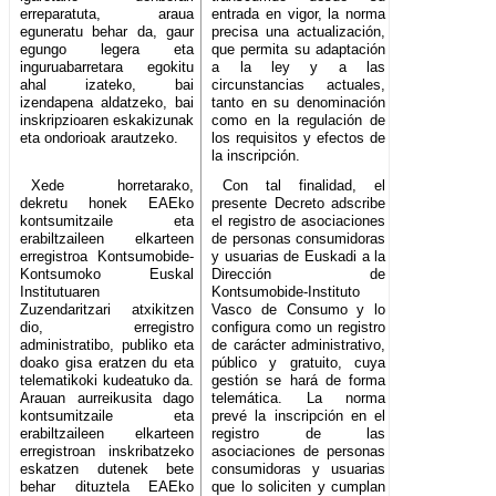
erreparatuta, araua
entrada en vigor, la norma
eguneratu behar da, gaur
precisa una actualización,
egungo legera eta
que permita su adaptación
inguruabarretara egokitu
a la ley y a las
ahal izateko, bai
circunstancias actuales,
izendapena aldatzeko, bai
tanto en su denominación
inskripzioaren eskakizunak
como en la regulación de
eta ondorioak arautzeko.
los requisitos y efectos de
la inscripción.
Xede horretarako,
Con tal finalidad, el
dekretu honek EAEko
presente Decreto adscribe
kontsumitzaile eta
el registro de asociaciones
erabiltzaileen elkarteen
de personas consumidoras
erregistroa Kontsumobide-
y usuarias de Euskadi a la
Kontsumoko Euskal
Dirección de
Institutuaren
Kontsumobide-Instituto
Zuzendaritzari atxikitzen
Vasco de Consumo y lo
dio, erregistro
configura como un registro
administratibo, publiko eta
de carácter administrativo,
doako gisa eratzen du eta
público y gratuito, cuya
telematikoki kudeatuko da.
gestión se hará de forma
Arauan aurreikusita dago
telemática. La norma
kontsumitzaile eta
prevé la inscripción en el
erabiltzaileen elkarteen
registro de las
erregistroan inskribatzeko
asociaciones de personas
eskatzen dutenek bete
consumidoras y usuarias
behar dituztela EAEko
que lo soliciten y cumplan