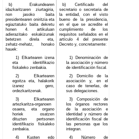
b) Erakundearen
b) Certificado del
idazkaritzaren ziurtagiria,
secretario o secretaria de
non jasoko baita
la entidad, con el visto
presidentearen oniritzia eta
bueno de la presidencia,
egiaztatuko baita dekretu
en el que se acredite el
honen 4. artikuluan
cumplimiento de los
adierazitako eskakizunak
requisitos señalados en el
betetzen direla eta,
artículo 4 del presente
zehatz-mehatz, honako
Decreto y, concretamente:
hauek:
1) Elkartearen izena
1) Denominación de
eta identifikazio
la asociación y número
fiskaleko zenbakia.
de identificación fiscal.
2) Elkartearen
2) Domicilio de la
egoitza eta, halakorik
asociación y, en el
izanez gero,
caso de tenerlas, de
ordezkaritzenak.
sus delegaciones.
3) Elkartearen
3) Composición de
artezkaritza-organoen
los órganos rectores
osaera, eta organo
de la asociación e
horiek osatzen
identidad y número de
dituzten pertsonen
identificación fiscal de
identifikazio fiskaleko
las personas que los
zenbakia.
integran.
4) Kuoten edo
4) Número de