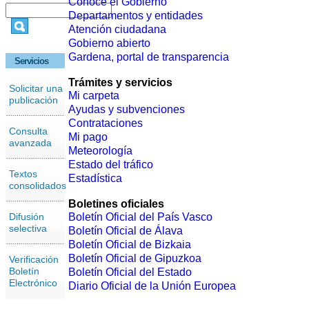
Conoce el Gobierno
Departamentos y entidades
Atención ciudadana
Gobierno abierto
Gardena, portal de transparencia
Servicios
Trámites y servicios
Solicitar una
Mi carpeta
publicación
Ayudas y subvenciones
Contrataciones
Consulta
Mi pago
avanzada
Meteorología
Estado del tráfico
Textos
Estadística
consolidados
Boletines oficiales
Difusión
Boletín Oficial del País Vasco
selectiva
Boletín Oficial de Álava
Boletín Oficial de Bizkaia
Boletín Oficial de Gipuzkoa
Verificación
Boletín
Boletín Oficial del Estado
Electrónico
Diario Oficial de la Unión Europea