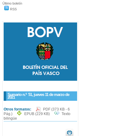
Último boletín
RSS
Sumario n.º
51
, jueves 11 de marzo de
2021
Otros formatos:
PDF
(373 KB - 6
Pág.)
EPUB
(229 KB)
Texto
bilingüe