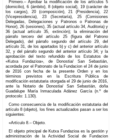
Primero.– Aprobar la modificación de los artículos 5
(domicilio), 6 (ámbito), 8 (objeto social), 19 (carácter de
los cargos), 20 (composición), 21 (Presidencia), 22
(Vicepresidencia), 23 (Secretaría), 25 (Comisiones
Delegadas, Delegaciones y Patronos o Patronas de
Honor), 26 (sesiones), 35 (actual artículo 34, Auditoria) y
36 (actual artículo 35, extinción); la eliminación del
párrafo tercero del artículo 25 (figura del Patrono
Delegado), del párrafo segundo del artículo 29, del
artículo 31, de los apartados b) y c) del anterior artículo
32, y del párrafo segundo del anterior artículo 34; y la
aprobación del texto refundido de los Estatutos de
«Kutxa Fundazioa», de Donostia/ San Sebastián,
acordada por el Patronato de la Fundacion el 24 de junio
de 2016 con fecha de la presente Orden y en los
términos previstos en la Escritura Pública de
modificación estatutaria otorgada el 29 de junio de 2016,
ante la Notario de Donostia/ San Sebastián, doña
Guadalupe María Inmaculada Adánez García (n.º de
protocolo: 1.130).
Como consecuencia de la modificación estatutaria del
artículo 8 (objeto), los fines actualizados pasan a ser los
siguientes:
«Artículo 8.– Objeto.
El objeto principal de Kutxa Fundazioa es la gestión y
administración de la Actividad Social de Fundacion