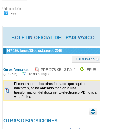
Último boletín
RSS
N.º
192
, lunes 10 de octubre de 2016
Ir al sumario
Otros formatos:
PDF
(278 KB - 3 Pág.)
EPUB
(203 KB)
Texto bilingüe
El contenido de los otros formatos que aquí se
muestran, se ha obtenido mediante una
transformación del documento electrónico PDF oficial
y auténtico
OTRAS DISPOSICIONES