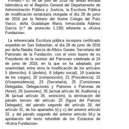
Primero.– El 06 de julio de 2016 ha tenido entrada
telemática en el Registro General del Departamento de
Administración Pública y Justicia, la Escritura Pública
de modificación estatutaria otorgada el día 29 de junio
de 2016 por la Notario del Ilustre Colegio del País
Vasco, doña Guadalupe María Inmaculada Adánez
García (n.º de protocolo 1.130) referente a «Kutxa
Fundazioa».
La referenciada Escritura pública incorpora certificado
expedido en San Sebastián, el día 28 de junio de 2016
por doña Natalia García de Albizu Garate, Secretaria del
Patronato de la Fundación, con el visto bueno de su
Presidente de la reunión del Patronato celebrada el 24
de junio de 2016, en la que se ha adoptado, por
unanimidad, entre otros la modificación de los artículos
5 (domicilio), 6 (ámbito), 8 (objeto social), 19 (carácter
de los cargos), 20 (composición), 21 (Presidencia), 22
(Vicepresidencia), 23 (Secretaría), 25 (Comisiones
Delegadas, Delegaciones y Patronos o Patronas de
Honor), 26 (sesiones), 35 (actual artículo 34, Auditoria) y
36 (actual artículo 35, extinción); la eliminación del
párrafo tercero del artículo 25 (figura del Patrono
Delegado), del párrafo segundo del artículo 29, del
artículo 31, de los apartados b) y c) del anterior artículo
32, y del párrafo segundo del anterior artículo 34;y la
aprobación del texto refundido de los Estatutos de
«Kutxa Fundazioa».