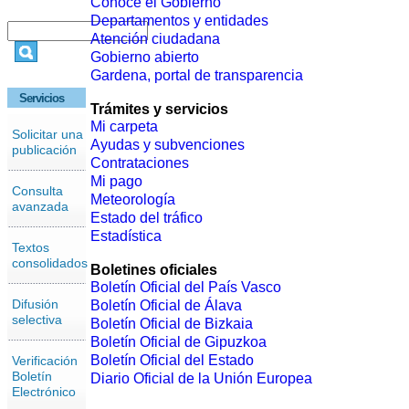
Conoce el Gobierno
Departamentos y entidades
Atención ciudadana
Gobierno abierto
Gardena, portal de transparencia
Servicios
Trámites y servicios
Mi carpeta
Solicitar una
Ayudas y subvenciones
publicación
Contrataciones
Mi pago
Consulta
Meteorología
avanzada
Estado del tráfico
Estadística
Textos
consolidados
Boletines oficiales
Boletín Oficial del País Vasco
Difusión
Boletín Oficial de Álava
selectiva
Boletín Oficial de Bizkaia
Boletín Oficial de Gipuzkoa
Boletín Oficial del Estado
Verificación
Boletín
Diario Oficial de la Unión Europea
Electrónico