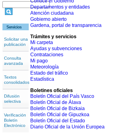
Conoce el Gobierno
Departamentos y entidades
Atención ciudadana
Gobierno abierto
Gardena, portal de transparencia
Servicios
Trámites y servicios
Solicitar una
Mi carpeta
publicación
Ayudas y subvenciones
Contrataciones
Consulta
Mi pago
avanzada
Meteorología
Estado del tráfico
Textos
Estadística
consolidados
Boletines oficiales
Difusión
Boletín Oficial del País Vasco
selectiva
Boletín Oficial de Álava
Boletín Oficial de Bizkaia
Boletín Oficial de Gipuzkoa
Verificación
Boletín
Boletín Oficial del Estado
Electrónico
Diario Oficial de la Unión Europea