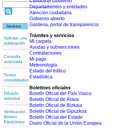
Conoce el Gobierno
Departamentos y entidades
Atención ciudadana
Gobierno abierto
Gardena, portal de transparencia
Servicios
Trámites y servicios
Solicitar una
Mi carpeta
publicación
Ayudas y subvenciones
Contrataciones
Consulta
Mi pago
avanzada
Meteorología
Estado del tráfico
Textos
Estadística
consolidados
Boletines oficiales
Difusión
Boletín Oficial del País Vasco
selectiva
Boletín Oficial de Álava
Boletín Oficial de Bizkaia
Boletín Oficial de Gipuzkoa
Verificación
Boletín
Boletín Oficial del Estado
Electrónico
Diario Oficial de la Unión Europea