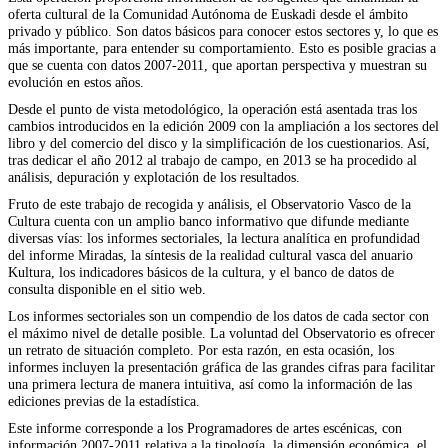
oferta cultural de la Comunidad Autónoma de Euskadi desde el ámbito
privado y público. Son datos básicos para conocer estos sectores y, lo que es
más importante, para entender su comportamiento. Esto es posible gracias a
que se cuenta con datos 2007-2011, que aportan perspectiva y muestran su
evolución en estos años.
Desde el punto de vista metodológico, la operación está asentada tras los
cambios introducidos en la edición 2009 con la ampliación a los sectores del
libro y del comercio del disco y la simplificación de los cuestionarios. Así,
tras dedicar el año 2012 al trabajo de campo, en 2013 se ha procedido al
análisis, depuración y explotación de los resultados.
Fruto de este trabajo de recogida y análisis, el Observatorio Vasco de la
Cultura cuenta con un amplio banco informativo que difunde mediante
diversas vías: los informes sectoriales, la lectura analítica en profundidad
del informe Miradas, la síntesis de la realidad cultural vasca del anuario
Kultura, los indicadores básicos de la cultura, y el banco de datos de
consulta disponible en el sitio web.
Los informes sectoriales son un compendio de los datos de cada sector con
el máximo nivel de detalle posible. La voluntad del Observatorio es ofrecer
un retrato de situación completo. Por esta razón, en esta ocasión, los
informes incluyen la presentación gráfica de las grandes cifras para facilitar
una primera lectura de manera intuitiva, así como la información de las
ediciones previas de la estadística.
Este informe corresponde a los Programadores de artes escénicas, con
información 2007-2011 relativa a la tipología, la dimensión económica, el