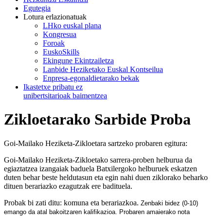
Egutegia
Lotura erlazionatuak
LHko euskal plana
Kongresua
Foroak
EuskoSkills
Ekingune Ekintzailetza
Lanbide Heziketako Euskal Kontseilua
Enpresa-egonaldietarako bekak
Ikastetxe pribatu ez
unibertsitarioak baimentzea
Zikloetarako Sarbide Proba
Goi-Mailako Heziketa-Zikloetara sartzeko probaren egitura:
Goi-Mailako Heziketa-Zikloetako sarrera-proben helburua da
egiaztatzea izangaiak baduela Batxilergoko helburuek eskatzen
duten behar beste heldutasun eta egin nahi duen ziklorako beharko
dituen berariazko ezagutzak ere badituela.
Probak bi zati ditu: komuna eta berariazkoa.
Zenbaki bidez (0-10)
emango da atal bakoitzaren kalifikazioa. Probaren amaierako nota