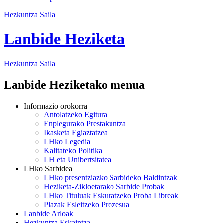
Hezkuntza Saila
Lanbide Heziketa
Hezkuntza
Saila
Lanbide Heziketako menua
Informazio orokorra
Antolatzeko Egitura
Enplegurako Prestakuntza
Ikasketa Egiaztatzea
LHko Legedia
Kalitateko Politika
LH eta Unibertsitatea
LHko Sarbidea
LHko presentziazko Sarbideko Baldintzak
Heziketa-Zikloetarako Sarbide Probak
LHko Tituluak Eskuratzeko Proba Libreak
Plazak Esleitzeko Prozesua
Lanbide Arloak
Hezkuntza Eskaintza