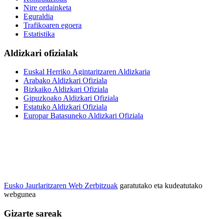
Nire ordainketa
Eguraldia
Trafikoaren egoera
Estatistika
Aldizkari ofizialak
Euskal Herriko Agintaritzaren Aldizkaria
Arabako Aldizkari Ofiziala
Bizkaiko Aldizkari Ofiziala
Gipuzkoako Aldizkari Ofiziala
Estatuko Aldizkari Ofiziala
Europar Batasuneko Aldizkari Ofiziala
Eusko Jaurlaritzaren Web Zerbitzuak
garatutako eta kudeatutako
webgunea
Gizarte sareak