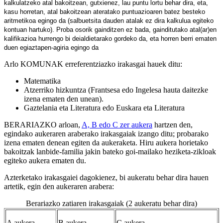
kalkulatzeko atal bakoitzean, gutxienez, lau puntu lortu behar dira, eta,
kasu horretan, atal bakoitzean ateratako puntuazioaren batez besteko
aritmetikoa egingo da (salbuetsita dauden atalak ez dira kalkulua egiteko
kontuan hartuko).
Proba osorik gainditzen ez bada, gainditutako atal(ar)en
kalifikazioa hurrengo bi deialdietarako gordeko da, eta horren berri ematen
duen egiaztapen-agiria egingo da
Arlo KOMUNAK erreferentziazko irakasgai hauek ditu:
Matematika
Atzerriko hizkuntza (Frantsesa edo Ingelesa hauta daitezke
izena ematen den unean).
Gaztelania eta Literatura edo Euskara eta Literatura
BERARIAZKO arloan,
A, B edo C zer aukera
hartzen den,
egindako aukeraren araberako irakasgaiak izango ditu; probarako
izena ematen denean egiten da aukeraketa. Hiru aukera horietako
bakoitzak lanbide-familia jakin bateko goi-mailako heziketa-zikloak
egiteko aukera ematen du.
Azterketako irakasgaiei dagokienez, bi aukeratu behar dira hauen
artetik, egin den aukeraren arabera:
Berariazko zatiaren irakasgaiak (2 aukeratu behar dira)
A aukera
B aukera
C aukera